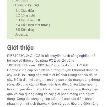
2
Đặc trưng
3
Thông số kỹ thuật
3.1
Giao diện
3.2
Công nghệ
3.3
Đặc điểm POE
3.4
Điều kiện môi trường
3.5
Kiểu dáng
4
Download
Giới thiệu
PIES1028G-24G-4GS là
bộ chuyển mạch công nghiệp
thế
hệ mới có thêm chức năng
POE
với 24 cổng
10/100/1000Base-T 802.3at PoE + và 4 cổng TP/SFP
Combo cung cấp ổn định và đường truyền Ethernet đáng tin
cậy do E-link cung cấp, với thiết kế chất lượng cao và độ tin
cậy. Nó là định vị trong thị trường can thiệp mạng băng thông
rộng, để cung cấp và thực hiện trao đổi dữ liệu Ethernet, hội
tụ và truyền dẫn quang khoảng cách xa với băng thông hiệu
quả và cáp quang đáng tin cậy giải pháp mạng cho người
dùng. Công tắc công nghiệp tuân thủ các đặc điểm khác
nhau như mini kích thước, không có quạt, tiêu thụ điện năng