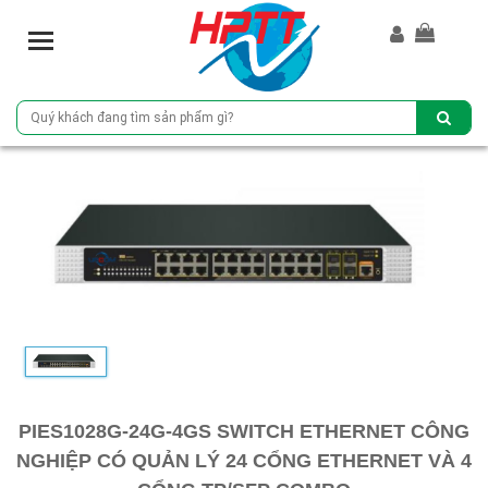
T
o
g
g
l
e
n
a
v
i
g
a
t
i
o
n
PIES1028G-24G-4GS SWITCH ETHERNET CÔNG
NGHIỆP CÓ QUẢN LÝ 24 CỔNG ETHERNET VÀ 4