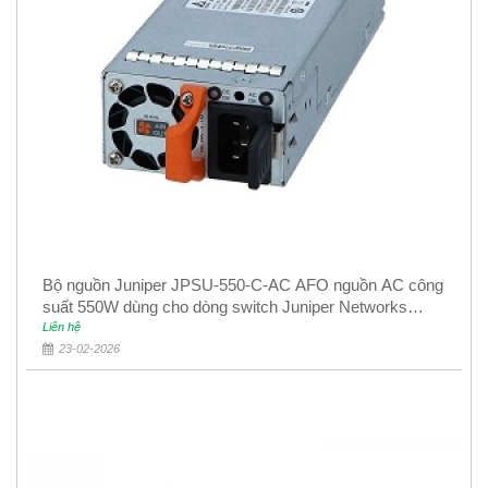
Bộ nguồn Juniper JPSU-550-C-AC AFO nguồn AC công
suất 550W dùng cho dòng switch Juniper Networks
EX4400
Liên hệ
23-02-2026