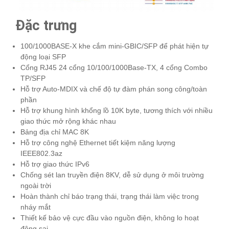
Đặc trưng
100/1000BASE-X khe cắm mini-GBIC/SFP để phát hiện tự
động loại SFP
Cổng RJ45 24 cổng 10/100/1000Base-TX, 4 cổng Combo
TP/SFP
Hỗ trợ Auto-MDIX và chế độ tự đàm phán song công/toàn
phần
Hỗ trợ khung hình khổng lồ 10K byte, tương thích với nhiều
giao thức mở rộng khác nhau
Bảng địa chỉ MAC 8K
Hỗ trợ công nghệ Ethernet tiết kiệm năng lượng
IEEE802.3az
Hỗ trợ giao thức IPv6
Chống sét lan truyền điện 8KV, dễ sử dụng ở môi trường
ngoài trời
Hoàn thành chỉ báo trạng thái, trạng thái làm việc trong
nháy mắt
Thiết kế bảo vệ cực đầu vào nguồn điện, không lo hoạt
động sai