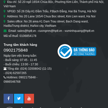
Địa chỉ: Số 20 ngõ 165/4 Chùa Bộc, Phường Kim Liên, Thành phố Hà Nội,
Việt Nam
VPGD: Số 26 Dãy A1 Đầm Trấu, P.Bạch Đằng, Hai Bà Trưng, Hà Nội
Address: No 20 Lane 165/4 Chua Boc street, Kim Lien ward, Ha Noi
Sales office: No 26 area A1 Dam Trau street, Bach Dang ward,
HaiBaTrung district, HaNoi city, VietNam
Email: sales@hptt.vn - cuongnm@hptt.vn - vuminhquang@hptt.vn
Mã số thuế: 0106854178
Trung tâm khách hàng
0902175848
Ngày làm việc trong tuần:
- Buổi sáng: 07:45 - 11:45
- Buổi chiều: 13:00 - 17:30
Tổng đài: (024) 32008042 (11-15)
- (024) 62597265
Hotlines: 0902175848 -
0986546768