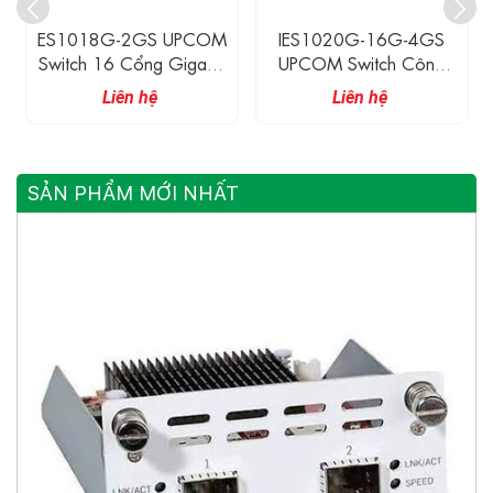
ES1018G-2GS UPCOM
IES1020G-16G-4GS
Switch 16 Cổng Gigabit
UPCOM Switch Công
Ethernet + 2 Cổng
Nghiệp Có Quản Lý 16
Liên hệ
Liên hệ
Gigabit SFP
Cổng Ethernet
10/100/1000M + 4
Cổng Quang Gigabit
SFP
SẢN PHẨM MỚI NHẤT