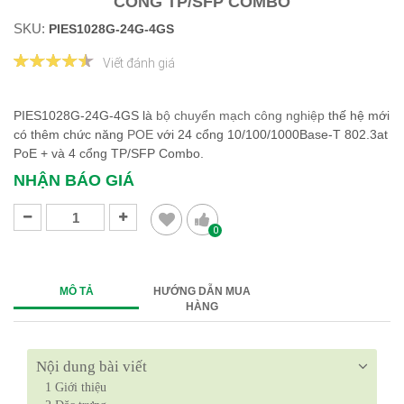
CỔNG TP/SFP COMBO
SKU:
PIES1028G-24G-4GS
Viết đánh giá
PIES1028G-24G-4GS là
bộ chuyển mạch công nghiệp
thế hệ mới
có thêm chức năng
POE
với 24 cổng 10/100/1000Base-T 802.3at
PoE + và 4 cổng TP/SFP Combo.
NHẬN BÁO GIÁ
0
MÔ TẢ
HƯỚNG DẪN MUA
HÀNG
Nội dung bài viết
1
Giới thiệu