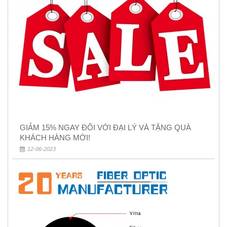
GIẢM 15% NGAY ĐỐI VỚI ĐẠI LÝ VÀ TẶNG QUÀ
KHÁCH HÀNG MỚI!
12-06-2023