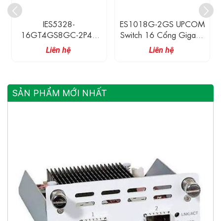
IES5328-
ES1018G-2GS UPCOM
16GT4GS8GC-2P48
Switch 16 Cổng Gigabit
3Onedata Switch Công
Ethernet + 2 Cổng
Liên hệ
Liên hệ
Nghiệp 16 Cổng
Gigabit SFP
Ethernet Gigabit, 4 Cổng
SFP Gigabit, 8 Cổng
Combo Gigabit
SẢN PHẨM MỚI NHẤT