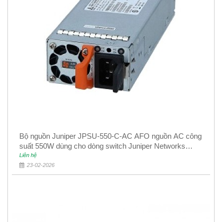
Bộ nguồn Juniper JPSU-550-C-AC AFO nguồn AC công
suất 550W dùng cho dòng switch Juniper Networks
EX4400
Liên hệ
23-02-2026