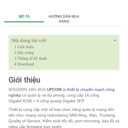
MÔ TẢ
HƯỚNG DẪN MUA
HÀNG
Nội dung bài viết
1
Giới thiệu
2
Đặc trưng
3
Thông số kỹ thuật
4
Download
Giới thiệu
IES1020G-16G-4GS
UPCOM
là
thiết bị chuyển mạch công
nghiệp
có quản lý và dự phòng, cung cấp 16 cổng
Gigabit RJ45 + 4 cổng quang Gigabit SFP.
Thiết bị cung cấp một số loại chức năng quản lý mạng tiên
tiến như: mạng vòng redundancy MW-Ring, Vlan, Trunking,
Quality of Service, Kiểm soát tốc độ, port mirroring, báo lỗi và
nâng cấp firmware trực tuyến.