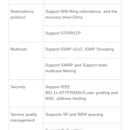
Redundancy
Support MW-Ring redundancy and the
protocol
recovery time<20ms
Support STP/RSTP
Multicast
Support IGMP v1/v2, IGMP Snooping
Support GMRP and Support static
multicast filtering
Security
Support IEEE
802.1x,HTTP,RADIUS,user grading and
MAC address binding
Service quality
Supports SP and WRR queuing
management