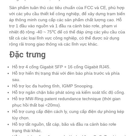
Sản phẩm tuân thủ các tiêu chuẩn của FCC và CE, phù hợp
với các yêu cầu thiết kế công nghiệp, để xây dựng trạm biến
áp thông minh cung cấp các sản phẩm chất lượng cao. Hỗ
trợ 1 đầu vào nguồn và 1 đầu ra cảnh báo rơle, phạm vi
nhiệt độ rộng -40 ~ 75℃ để có thể đáp ứng các yêu cầu của
tất cả các loại lĩnh vực công nghiệp, có thể được sử dụng
rộng rãi trong giao thông và các lĩnh vực khác.
Đặc trưng
Hỗ trợ 4 cổng Gigabit SFP + 16 cổng Gigabit RJ45.
Hỗ trợ hiển thị trạng thái với đèn báo phía trước và phía
sau.
Hỗ trợ lọc đa hướng tĩnh, IGMP Snooping.
Hỗ trợ ngăn chặn bão phát sóng và kiểm soát tốc độ cổng.
Hỗ trợ MW-Ring patent redundance technique (thời gian
phục hồi thất bại <20ms).
Hỗ trợ cung cấp điện cách ly, cung cấp điện dự phòng kép
tùy chọn.
Hỗ trợ tắt nguồn, tắt cáp, bão và đầu ra cảnh báo rơle
trạng thái khác.