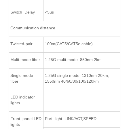
Switch Delay
<5μs
Communication distance
Twisted-pair
100m(CAT5/CAT5e cable)
Multi-mode fiber
1.25G multi-mode: 850nm 2km
Single mode
1.25G single mode: 1310nm 20km;
fiber
1550nm 40/60/80/100/120km
LED indicator
lights
Front panel LED
Port light: LINK/ACT;SPEED;
lights