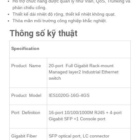
Hỗ trợ chức năng được quản lý như Vlan, QoS, Trunking và
phản chiếu cổng.
Thiết kế dải nhiệt độ rộng, thiết kế nhiệt không quạt.
Thỏa mãn môi trường công nghiệp khắc nghiệt.
Thông số kỹ thuật
Specification
Product Name
20-port Full Gigabit Rack-mount
Managed layer2 Industrial Ethernet
switch
Product Model
IES1020G-16G-4GS
Port Definition
16-port 10/100/1000M RJ45 + 4-port
Gigabit SFP +1 Console port
Gigabit Fiber
SFP optical port, LC connector