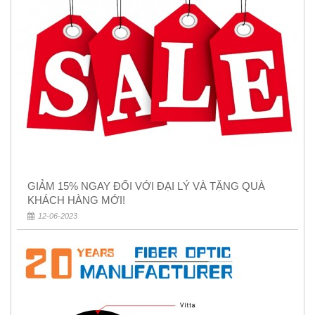
GIẢM 15% NGAY ĐỐI VỚI ĐẠI LÝ VÀ TẶNG QUÀ
KHÁCH HÀNG MỚI!
12-06-2023