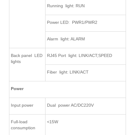
Running light: RUN
Power LED: PWR1/PWR2
Alarm light: ALARM
Back panel LED
RJ45 Port light: LINK/ACT;SPEED
lights
Fiber light: LINK/ACT
Power
Input power
Dual power AC/DC220V
Full-load
<15W
consumption