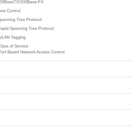
100BaseTX/100Base-FX
ow Control
panning Tree Protocol
apid Spanning Tree Protocol
VLAN Tagging
lass of Service
ort Based Network Access Control