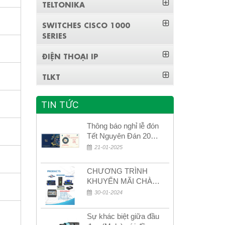
TELTONIKA
SWITCHES CISCO 1000
SERIES
ĐIỆN THOẠI IP
TLKT
TIN TỨC
Thông báo nghỉ lễ đón
Tết Nguyên Đán 2026
– Xuân Bính Ngọ!
21-01-2025
CHƯƠNG TRÌNH
KHUYẾN MÃI CHÀO
MỪNG NĂM MỚI
30-01-2024
2024
Sự khác biệt giữa đầu