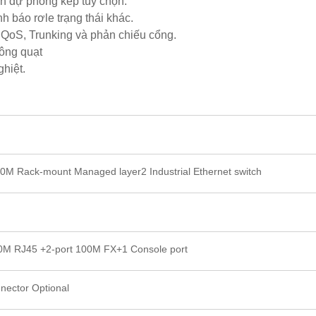
ện dự phòng kép tùy chọn.
nh báo rơle trạng thái khác.
 QoS, Trunking và phản chiếu cổng.
hông quạt
hiệt.
0M Rack-mount Managed layer2 Industrial Ethernet switch
00M RJ45 +2-port 100M FX+1 Console port
nector Optional