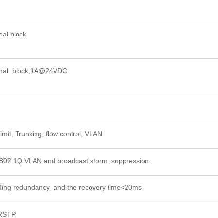
al block
inal block,1A@24VDC
imit, Trunking, flow control, VLAN
 802.1Q VLAN and broadcast storm suppression
ing redundancy and the recovery time<20ms
/RSTP