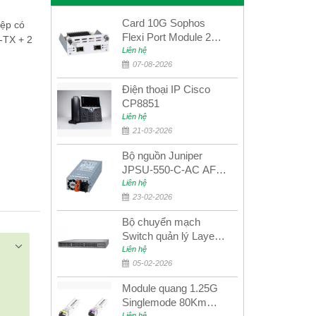
Card 10G Sophos
iệp có
Flexi Port Module 2
-TX + 2
port 10GbE SFP+
Liên hệ
SGMOD2F2PUR
07-08-2026
2port 10GbE SFP+
Điện thoại IP Cisco
CP8851
Liên hệ
21-03-2026
Bộ nguồn Juniper
JPSU-550-C-AC AFO
nguồn AC công suất
Liên hệ
550W dùng cho dòng
23-02-2026
switch Juniper
Bộ chuyển mạch
Networks EX4400
Switch quản lý Layer 3
Juniper QFX5100-48S
Liên hệ
05-02-2026
Module quang 1.25G
Singlemode 80Km
Liên hệ