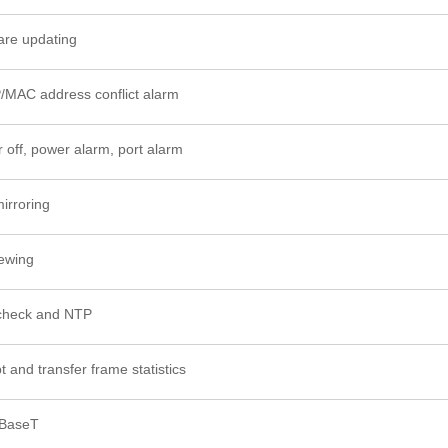
are updating
P/MAC address conflict alarm
 off, power alarm, port alarm
irroring
iewing
-check and NTP
 and transfer frame statistics
0BaseT