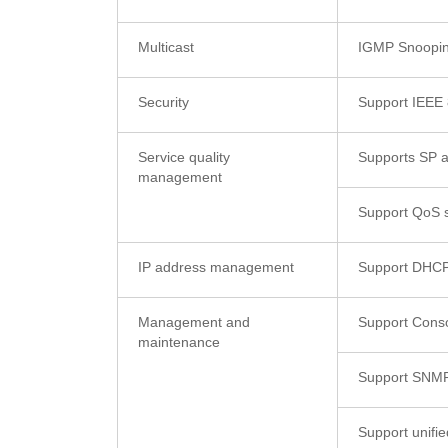
Multicast
IGMP Snooping 
Security
Support IEEE
Service quality
Supports SP 
management
Support QoS s
IP address management
Support DHCP
Management and
Support Cons
maintenance
Support SNMP
Support unif