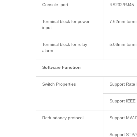
Console port
RS232/RJ45
Terminal block for power
7.62mm termin
input
Terminal block for relay
5.08mm term
alarm
Software Function
Switch Properties
Support Rate l
Support IEEE
Redundancy protocol
Support MW-R
Support STP