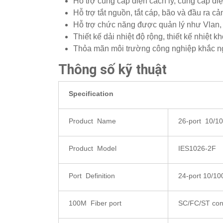
Hỗ trợ cung cấp điện cách ly, cung cấp đi
Hỗ trợ tắt nguồn, tắt cáp, bão và đầu ra cả
Hỗ trợ chức năng được quản lý như Vlan,
Thiết kế dải nhiệt độ rộng, thiết kế nhiệt k
Thỏa mãn môi trường công nghiệp khắc ng
Thông số kỹ thuật
Specification
Product Name
26-port 10/10
Product Model
IES1026-2F
Port Definition
24-port 10/1
100M Fiber port
SC/FC/ST con