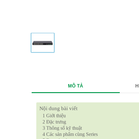
MÔ TẢ
H
Nội dung bài viết
1
Giới thiệu
2
Đặc trưng
3
Thông số kỹ thuật
4
Các sản phẩm cùng Series