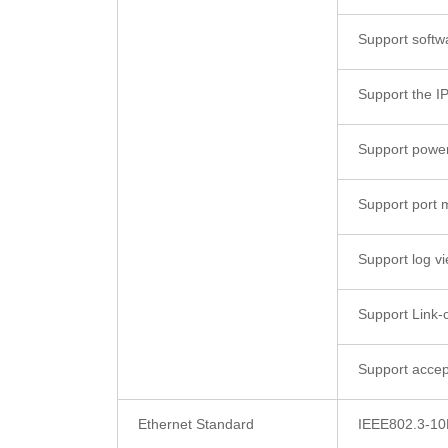
Support softw
Support the I
Support power
Support port m
Support log v
Support Link
Support accept
Ethernet Standard
IEEE802.3-1