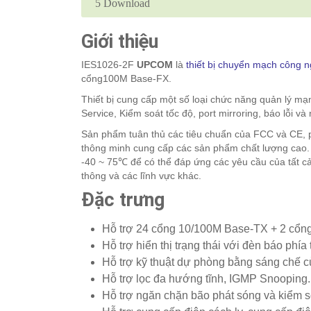
5
Download
Giới thiệu
IES1026-2F
UPCOM
là
thiết bị chuyển mạch công n
cổng100M Base-FX.
Thiết bị cung cấp một số loại chức năng quản lý mạ
Service, Kiểm soát tốc độ, port mirroring, báo lỗi và
Sản phẩm tuân thủ các tiêu chuẩn của FCC và CE, p
thông minh cung cấp các sản phẩm chất lượng cao. 
-40 ~ 75℃ để có thể đáp ứng các yêu cầu của tất cả 
thông và các lĩnh vực khác.
Đặc trưng
Hỗ trợ 24 cổng 10/100M Base-TX + 2 cổn
Hỗ trợ hiển thị trạng thái với đèn báo phía
Hỗ trợ kỹ thuật dự phòng bằng sáng chế c
Hỗ trợ lọc đa hướng tĩnh, IGMP Snooping.
Hỗ trợ ngăn chặn bão phát sóng và kiểm s