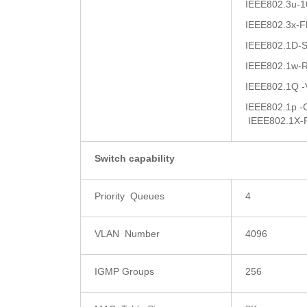
IEEE802.3u-
IEEE802.3x-Fl
IEEE802.1D-S
IEEE802.1w-R
IEEE802.1Q -
IEEE802.1p -C
IEEE802.1X-P
Switch capability
Priority Queues
4
VLAN Number
4096
IGMP Groups
256