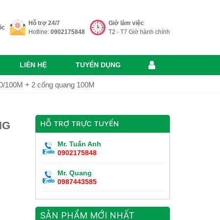
Hỗ trợ 24/7
Giờ làm việc
ốc
Hotline:
0902175848
T2 - T7 Giờ hành chính
LIÊN HỆ
TUYỂN DỤNG
10/100M + 2 cổng quang 100M
NG
HỖ TRỢ TRỰC TUYẾN
Mr. Tuấn Anh
0902175848
Mr. Quang
0987443585
SẢN PHẨM MỚI NHẤT