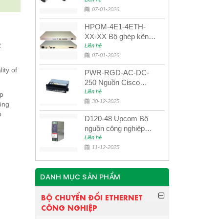
UPCOM MWS-12-45-
80AD/MWS-12-54-
07-01-2026
80BD
HPOM-4E1-4ETH-
XX-XX Bộ ghép kênh
2
quang quản lý SDH
Liên hệ
4E1+4ETH+RS232
07-01-2026
ity of
PWR-RGD-AC-DC-
250 Nguồn Cisco
Industrial 250W
Liên hệ
áp
PoE/PoE+
30-12-2025
ộng
o
D120-48 Upcom Bộ
nguồn công nghiệp
đầu ra đơn 120W
Liên hệ
48VDC
11-12-2025
DANH MỤC SẢN PHẨM
BỘ CHUYỂN ĐỔI ETHERNET
CÔNG NGHIỆP