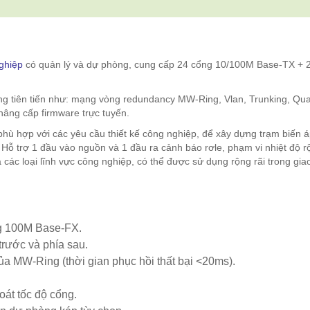
ghiệp
có quản lý và dự phòng, cung cấp 24 cổng 10/100M Base-TX + 
ng tiên tiến như: mạng vòng redundancy MW-Ring, Vlan, Trunking, Qual
 nâng cấp firmware trực tuyến.
hù hợp với các yêu cầu thiết kế công nghiệp, để xây dựng trạm biến 
Hỗ trợ 1 đầu vào nguồn và 1 đầu ra cảnh báo rơle, phạm vi nhiệt độ r
các loại lĩnh vực công nghiệp, có thể được sử dụng rộng rãi trong gia
g 100M Base-FX.
 trước và phía sau.
ủa MW-Ring (thời gian phục hồi thất bại <20ms).
oát tốc độ cổng.