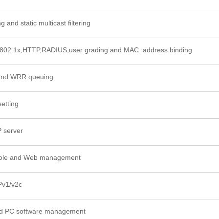
and static multicast filtering
 802.1x,HTTP,RADIUS,user grading and MAC address binding
and WRR queuing
etting
 server
ole and Web management
v1/v2c
ied PC software management