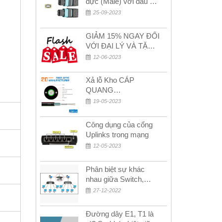
đực (Male) với đầu cái
(Female) trong bộ đầu
25-09-2023
nối MPO
GIẢM 15% NGAY ĐỐI
VỚI ĐẠI LÝ VÀ TẶNG
QUÀ KHÁCH HÀNG
12-06-2023
MỚI!
Xả lỗ Kho CÁP
QUANG
MULTIMODE CÁP
19-05-2023
QUANG
MULTIMODE 4-8-12-
Công dụng của cổng
24Fo SỢI OM1-OM2-
Uplinks trong mạng
OM3 Siêu Rẻ 5k
12-05-2023
Phân biệt sự khác
nhau giữa Switch,
Router và Hub
27-12-2022
Đường dây E1, T1 là