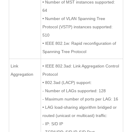
• Number of MST instances supported:
64
• Number of VLAN Spanning Tree
Protocol (VSTP) instances supported:
510
• IEEE 802.1w: Rapid reconfiguration of
Spanning Tree Protocol
Link
• IEEE 802.3ad: Link Aggregation Control
Aggregation
Protocol
• 802.3ad (LACP) support:
- Number of LAGs supported: 128
- Maximum number of ports per LAG: 16
• LAG load-sharing algorithm bridged or
routed (unicast or multicast) traffic:
- IP: S/D IP
- TCP/UDP: S/D IP, S/D Port