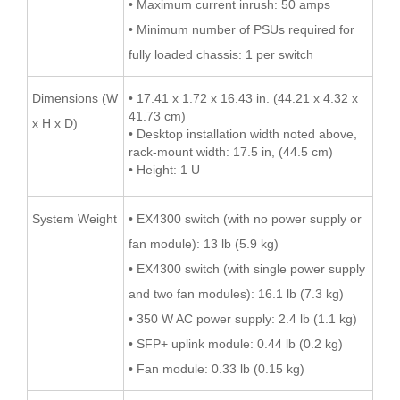
• Maximum current inrush: 50 amps
• Minimum number of PSUs required for
fully loaded chassis: 1 per switch
Dimensions (W
• 17.41 x 1.72 x 16.43 in. (44.21 x 4.32 x
41.73 cm)
x H x D)
• Desktop installation width noted above,
rack-mount width: 17.5 in, (44.5 cm)
• Height: 1 U
System Weight
• EX4300 switch (with no power supply or
fan module): 13 lb (5.9 kg)
• EX4300 switch (with single power supply
and two fan modules): 16.1 lb (7.3 kg)
• 350 W AC power supply: 2.4 lb (1.1 kg)
• SFP+ uplink module: 0.44 lb (0.2 kg)
• Fan module: 0.33 lb (0.15 kg)