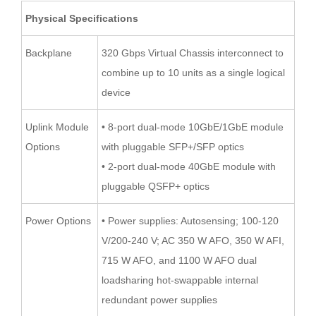
Physical Specifications
Backplane
320 Gbps Virtual Chassis interconnect to
combine up to 10 units as a single logical
device
Uplink Module
• 8-port dual-mode 10GbE/1GbE module
Options
with pluggable SFP+/SFP optics
• 2-port dual-mode 40GbE module with
pluggable QSFP+ optics
Power Options
• Power supplies: Autosensing; 100-120
V/200-240 V; AC 350 W AFO, 350 W AFI,
715 W AFO, and 1100 W AFO dual
loadsharing hot-swappable internal
redundant power supplies