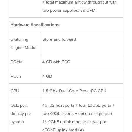
• Total maximum airflow throughput with
two power supplies: 59 CFM
Hardware Specifications
Switching
Store and forward
Engine Model
DRAM
4 GB with ECC
Flash
4 GB
CPU
1.5 GHz Dual-Core PowerPC CPU
GbE port
46 (32 host ports + four 10GbE ports +
density per
two 40GbE ports + optional eight-port
system
1/10GbE uplink module or two-port
40GbE uplink module)