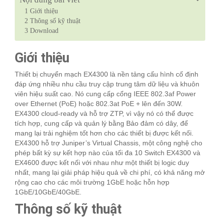
1
Giới thiệu
2
Thông số kỹ thuật
3
Download
Giới thiệu
Thiết bị chuyển mạch EX4300 là nền tảng cấu hình cố định
đáp ứng nhiều nhu cầu truy cập trung tâm dữ liệu và khuôn
viên hiệu suất cao. Nó cung cấp cổng IEEE 802.3af Power
over Ethernet (PoE) hoặc 802.3at PoE + lên đến 30W.
EX4300 cloud-ready và hỗ trợ ZTP, vì vậy nó có thể được
tích hợp, cung cấp và quản lý bằng Bảo đảm có dây, để
mang lại trải nghiệm tốt hơn cho các thiết bị được kết nối.
EX4300 hỗ trợ Juniper’s Virtual Chassis, một công nghệ cho
phép bất kỳ sự kết hợp nào của tối đa 10 Switch EX4300 và
EX4600 được kết nối với nhau như một thiết bị logic duy
nhất, mang lại giải pháp hiệu quả về chi phí, có khả năng mở
rộng cao cho các môi trường 1GbE hoặc hỗn hợp
1GbE/10GbE/40GbE.
Thông số kỹ thuật