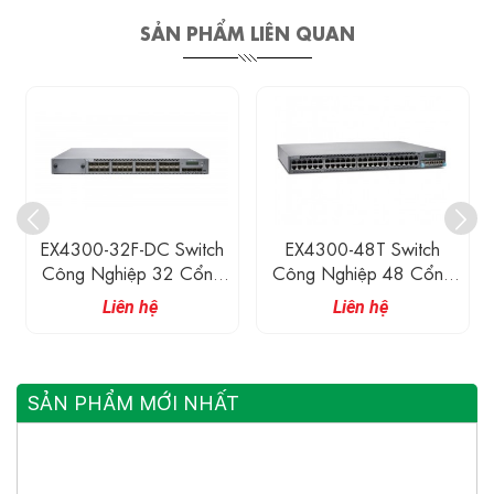
SẢN PHẨM LIÊN QUAN
EX4300-32F-DC Switch
EX4300-48T Switch
Công Nghiệp 32 Cổng
Công Nghiệp 48 Cổng
1G SFP, 4 Cổng 10G
1G Ethetnet, 350W AC
Liên hệ
Liên hệ
SFP+, 2 Cổng 40G
PS
QSFP+, 550 W DC PS
SẢN PHẨM MỚI NHẤT