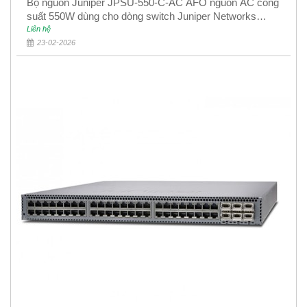
Bộ nguồn Juniper JPSU-550-C-AC AFO nguồn AC công
suất 550W dùng cho dòng switch Juniper Networks
EX4400
Liên hệ
23-02-2026