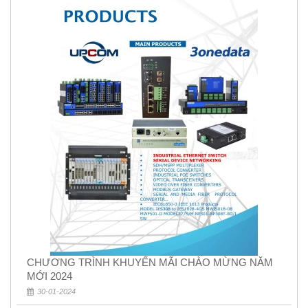
CHƯƠNG TRÌNH KHUYẾN MÃI CHÀO MỪNG NĂM
MỚI 2024
30-01-2024