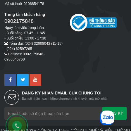
Mã số thuế: 0106854178
Trung tâm khách hàng
0902175848
Ngày làm việc trong tuần:
- Buổi sáng: 07:45 - 11:45
- Buổi chiều: 13:00 - 17:30
Tổng đài: (024) 32008042 (11-15)
- (024) 62597265
Hotlines: 0902175848 -
0986546768
ĐĂNG KÝ NHẬN EMAIL CỦA CHÚNG TÔI
Bạn sẽ nhận ngay những chương trình khuyến mãi mới nhất
ĐĂNG KÝ
Copyrights © 2026 CÔNG TY TNHH CÔNG NGHỆ VÀ VIỄN THÔNG