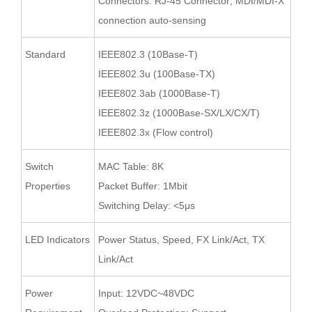
Connectors: RJ-45 Connector; MDI/MDI-X
connection auto-sensing
Standard
IEEE802.3 (10Base-T)
IEEE802.3u (100Base-TX)
IEEE802.3ab (1000Base-T)
IEEE802.3z (1000Base-SX/LX/CX/T)
IEEE802.3x (Flow control)
Switch
MAC Table: 8K
Properties
Packet Buffer: 1Mbit
Switching Delay: <5μs
LED Indicators
Power Status, Speed, FX Link/Act, TX
Link/Act
Power
Input: 12VDC~48VDC