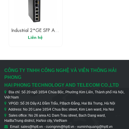
Industrial 2*GE SFP And
4*10/100/1000M TX
Liên hệ
(OPT-IES2024)
CÔNG TY TNHH CÔNG NGHỆ VÀ VIỄN THÔNG HẢI
PHONG
HAI PHONG TECHNOLOGY AND TELECOM CO.,LTD
Địa chỉ: Số 20 ngõ 165/4 Chùa Bộc, Phường Kim Liên, Thành phố Hà Nội,
Việt Nam
VPGD: Số 26 Dãy A1 Đầm Trấu, P.Bạch Đằng, Hai Bà Trưng, Hà Nội
Address: No 20 Lane 165/4 Chua Boc street, Kim Lien ward, Ha Noi
Sales office: No 26 area A1 Dam Trau street, Bach Dang ward,
HaiBaTrung district, HaNoi city, VietNam
Email: sales@hptt.vn - cuongnm@hptt.vn - vuminhquang@hptt.vn