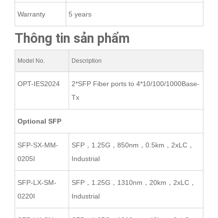
Warranty
5 years
Thông tin sản phẩm
Model No.
Description
OPT-IES2024
2*SFP Fiber ports to 4*10/100/1000Base-
Tx
Optional SFP
SFP-SX-MM-
SFP，1.25G，850nm，0.5km，2xLC，
0205I
Industrial
SFP-LX-SM-
SFP，1.25G，1310nm，20km，2xLC，
0220I
Industrial