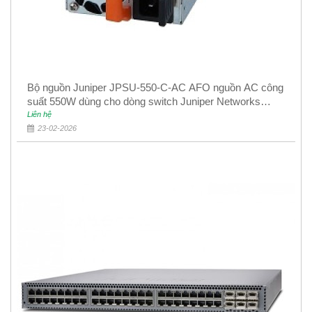
Bộ nguồn Juniper JPSU-550-C-AC AFO nguồn AC công
suất 550W dùng cho dòng switch Juniper Networks
EX4400
Liên hệ
23-02-2026