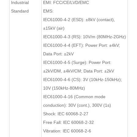
Industrial
EMI: FCC/CE/LVD/EMC
Standard
EMS:
IEC61000-4-2 (ESD): ±8kV (contact),
±15kV (air)
IEC61000-4-3 (RS): 10V/m (80MHz-2GHz)
IEC61000-4-4 (EFT): Power Port: ±4kV;
Data Port: ±2kV
IEC61000-4-5 (Surge): Power Port:
±2kV/DM, ±4kV/CM; Data Port: ±2kV
IEC61000-4-6 (CS): 3V (10kHz-150kHz);
10V (150kHz-80MHz)
IEC61000-4-16 (Common mode
conduction): 30V (cont.), 300V (1s)
Shock: IEC 60068-2-27
Free Fall: IEC 60068-2-32
Vibration: IEC 60068-2-6