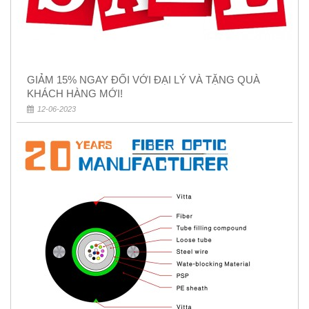
GIẢM 15% NGAY ĐỐI VỚI ĐẠI LÝ VÀ TẶNG QUÀ
KHÁCH HÀNG MỚI!
12-06-2023