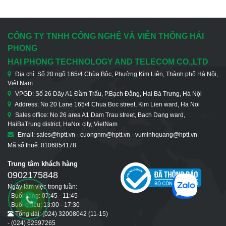
Cổng 100Base-FX
CÔNG TY TNHH CÔNG NGHỆ VÀ VIỄN THÔNG HẢI
PHONG
HAI PHONG TECHNOLOGY AND TELECOM CO.,LTD
Địa chỉ: Số 20 ngõ 165/4 Chùa Bộc, Phường Kim Liên, Thành phố Hà Nội,
Việt Nam
VPGD: Số 26 Dãy A1 Đầm Trấu, P.Bạch Đằng, Hai Bà Trưng, Hà Nội
Address: No 20 Lane 165/4 Chua Boc street, Kim Lien ward, Ha Noi
Sales office: No 26 area A1 Dam Trau street, Bach Dang ward,
HaiBaTrung district, HaNoi city, VietNam
Email: sales@hptt.vn - cuongnm@hptt.vn - vuminhquang@hptt.vn
Mã số thuế: 0106854178
Trung tâm khách hàng
0902175848
Ngày làm việc trong tuần:
- Buổi sáng: 07:45 - 11:45
- Buổi chiều: 13:00 - 17:30
Tổng đài: (024) 32008042 (11-15)
- (024) 62597265