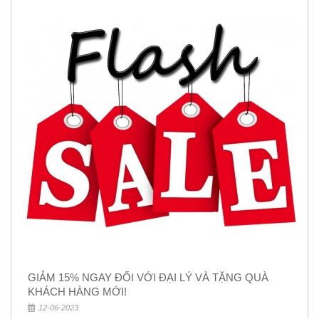
GIẢM 15% NGAY ĐỐI VỚI ĐẠI LÝ VÀ TẶNG QUÀ
KHÁCH HÀNG MỚI!
12-06-2023