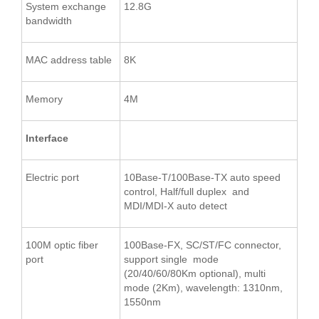
System exchange
12.8G
bandwidth
MAC address table
8K
Memory
4M
Interface
Electric port
10Base-T/100Base-TX auto speed
control, Half/full duplex and
MDI/MDI-X auto detect
100M optic fiber
100Base-FX, SC/ST/FC connector,
port
support single mode
(20/40/60/80Km optional), multi
mode (2Km), wavelength: 1310nm,
1550nm