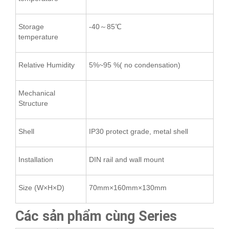
Storage
-40～85℃
temperature
Relative Humidity
5%~95 %( no condensation)
Mechanical
Structure
Shell
IP30 protect grade, metal shell
Installation
DIN rail and wall mount
Size (W×H×D)
70mm×160mm×130mm
Các sản phẩm cùng Series