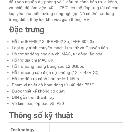
đầu vào nguồn dự phòng và 1 đầu ra cảnh báo rơ le kênh,
và nhiệt độ làm việc -40 ～ 75℃, có thể đáp ứng tất cả các
loại yêu cầu môi trường công nghiệp. Nó có thể sử dụng
trong điện, thủy lợi, khu vực giao thông, v.v.
Đặc trưng
Hỗ trợ IEEE802.3, IEEE802.3u, IEEE 802.3x
Loại quy trình chuyển mạch Lưu trữ và Chuyển tiếp
Hỗ trợ tự động học địa chỉ MAC, tự động lão hóa
Hỗ trợ địa chỉ MAC 8K
Hỗ trợ băng thông bảng sau 12,8Gbps
Hỗ trợ cung cấp điện dự phòng (12 ～ 48VDC)
Hỗ trợ đầu ra cảnh báo rơ le 1 kênh
Phạm vi nhiệt độ hoạt động từ -40 đến 75°C
Được thiết kế không có quạt
DIN gắn trên thanh ray
Vỏ kim loại, lớp bảo vệ IP30
Thông số kỹ thuật
Technology