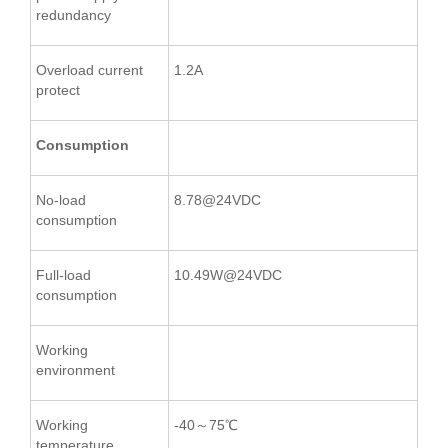
redundancy
Overload current
1.2A
protect
Consumption
No-load
8.78@24VDC
consumption
Full-load
10.49W@24VDC
consumption
Working
environment
Working
-40～75℃
temperature