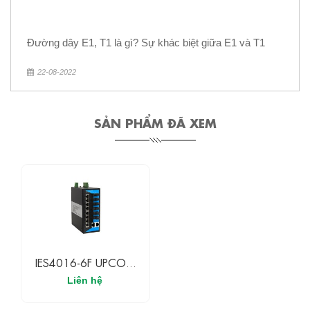
Đường dây E1, T1 là gì? Sự khác biệt giữa E1 và T1
22-08-2022
SẢN PHẨM ĐÃ XEM
IES4016-6F UPCOM
Switch Ethernet Công
Liên hệ
Nghiệp 10 Cổng
10/100M Ethernet + 6