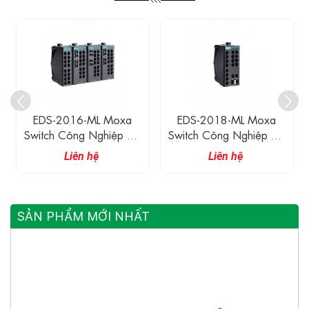
 Moxa
EDS-2018-ML Moxa
EDS-G205 Moxa Swi
hiệp 16
Switch Công Nghiệp 16
Công Nghiệp 5 Cổ
00M
Cổng 10/100M
10/100/1000M +
Liên hệ
Liên hệ
Cổng SFP
SẢN PHẨM MỚI NHẤT