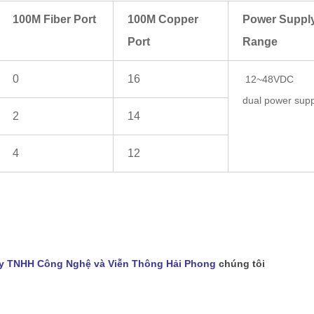
100M Fiber Port
100M Copper
Power Suppl
Port
Range
0
16
12~48VDC
dual power supp
2
14
4
12
y TNHH Công Nghệ và Viễn Thông Hải Phong
chúng tôi