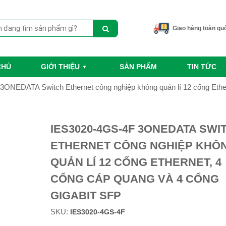
Giao hàng toàn qu
CHỦ
GIỚI THIỆU
SẢN PHẨM
TIN TỨC
ONEDATA Switch Ethernet công nghiệp không quản lí 12 cổng Ether
IES3020-4GS-4F 3ONEDATA SWI
ETHERNET CÔNG NGHIỆP KHÔ
QUẢN LÍ 12 CỔNG ETHERNET, 4
CỔNG CÁP QUANG VÀ 4 CỔNG
GIGABIT SFP
SKU:
IES3020-4GS-4F