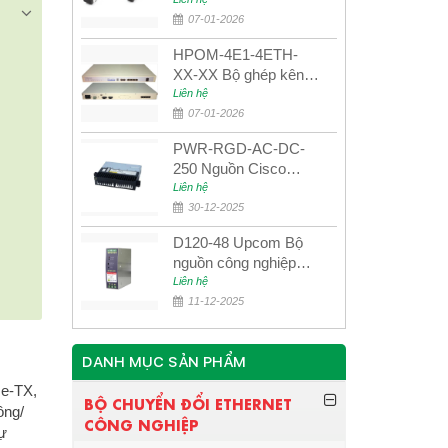
UPCOM MWS-12-45-
80AD/MWS-12-54-
07-01-2026
80BD
HPOM-4E1-4ETH-
XX-XX Bộ ghép kênh
quang quản lý SDH
Liên hệ
4E1+4ETH+RS232
07-01-2026
PWR-RGD-AC-DC-
250 Nguồn Cisco
Industrial 250W
Liên hệ
PoE/PoE+
30-12-2025
D120-48 Upcom Bộ
nguồn công nghiệp
đầu ra đơn 120W
Liên hệ
48VDC
11-12-2025
DANH MỤC SẢN PHẨM
se-TX,
BỘ CHUYỂN ĐỔI ETHERNET
ông/
CÔNG NGHIỆP
dự