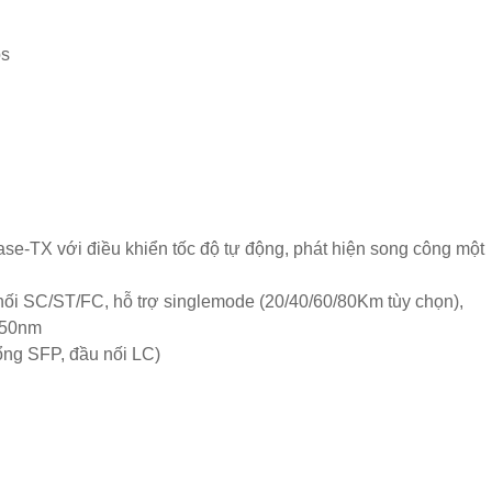
ps
e-TX với điều khiển tốc độ tự động, phát hiện song công một
i SC/ST/FC, hỗ trợ singlemode (20/40/60/80Km tùy chọn),
550nm
ng SFP, đầu nối LC)