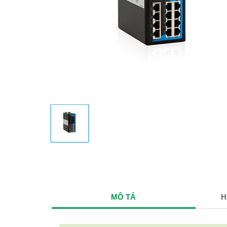
MÔ TẢ
H