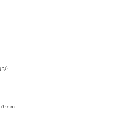
 tụ)
x 70 mm