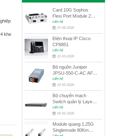
Card 10G Sophos
Flexi Port Module 2
ghiệp
port 10GbE SFP+
Liên hệ
SGMOD2F2PUR
07-08-2026
 4 khe
2port 10GbE SFP+
Điện thoại IP Cisco
CP8851
Liên hệ
21-03-2026
Bộ nguồn Juniper
JPSU-550-C-AC AFO
nguồn AC công suất
Liên hệ
550W dùng cho dòng
23-02-2026
switch Juniper
Bộ chuyển mạch
Networks EX4400
Switch quản lý Layer 3
Juniper QFX5100-48S
Liên hệ
05-02-2026
Module quang 1.25G
Singlemode 80Km
Liên hệ