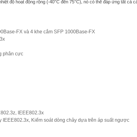
nhiệt độ hoạt động rộng (-40°C đến 75°C), nó có thể đáp ứng tất cả c
100Base-FX và 4 khe cắm SFP 1000Base-FX
.3x
g phân cực
E802.3z, IEEE802.3x
y IEEE802.3x, Kiểm soát dòng chảy dựa trên áp suất ngược