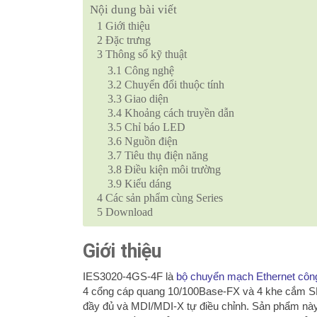
Nội dung bài viết
1
Giới thiệu
2
Đặc trưng
3
Thông số kỹ thuật
3.1
Công nghệ
3.2
Chuyển đổi thuộc tính
3.3
Giao diện
3.4
Khoảng cách truyền dẫn
3.5
Chỉ báo LED
3.6
Nguồn điện
3.7
Tiêu thụ điện năng
3.8
Điều kiện môi trường
3.9
Kiểu dáng
4
Các sản phẩm cùng Series
5
Download
Giới thiệu
IES3020-4GS-4F là
bộ chuyển mạch Ethernet côn
4 cổng cáp quang 10/100Base-FX và 4 khe cắm 
đầy đủ và MDI/MDI-X tự điều chỉnh.
Sản phẩm này 