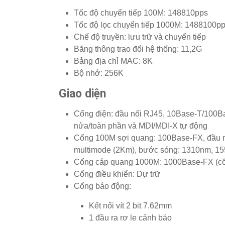
Tốc độ chuyển tiếp 100M: 148810pps
Tốc độ lọc chuyển tiếp 1000M: 1488100p
Chế độ truyền: lưu trữ và chuyển tiếp
Băng thông trao đổi hệ thống: 11,2G
Bảng địa chỉ MAC: 8K
Bộ nhớ: 256K
Giao diện
Cổng điện: đầu nối RJ45, 10Base-T/100Bas
nửa/toàn phần và MDI/MDI-X tự động
Cổng 100M sợi quang: 100Base-FX, đầu nố
multimode (2Km), bước sóng: 1310nm, 1
Cổng cáp quang 1000M: 1000Base-FX (cổ
Cổng điều khiển: Dự trữ
Cổng báo động:
Kết nối vít 2 bit 7.62mm
1 đầu ra rơ le cảnh báo