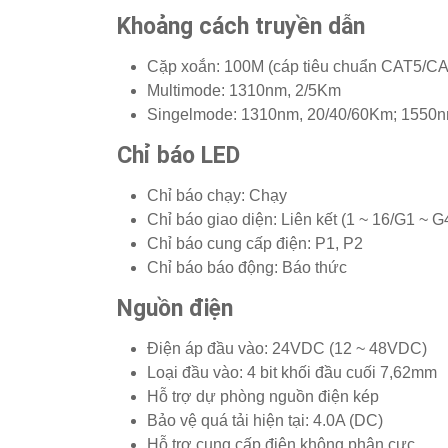
Khoảng cách truyền dẫn
Cặp xoắn: 100M (cáp tiêu chuẩn CAT5/C
Multimode: 1310nm, 2/5Km
Singelmode: 1310nm, 20/40/60Km;
1550n
Chỉ báo LED
Chỉ báo chạy: Chạy
Chỉ báo giao diện: Liên kết (1 ~ 16/G1 ~ G
Chỉ báo cung cấp điện: P1, P2
Chỉ báo báo động: Báo thức
Nguồn điện
Điện áp đầu vào: 24VDC (12 ~ 48VDC)
Loại đầu vào: 4 bit khối đầu cuối 7,62mm
Hỗ trợ dự phòng nguồn điện kép
Bảo vệ quá tải hiện tại: 4.0A (DC)
Hỗ trợ cung cấp điện không phân cực