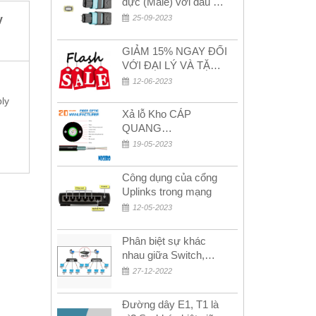
đực (Male) với đầu cái
(Female) trong bộ đầu
25-09-2023
y
nối MPO
GIẢM 15% NGAY ĐỐI
VỚI ĐẠI LÝ VÀ TẶNG
QUÀ KHÁCH HÀNG
12-06-2023
MỚI!
ly
Xả lỗ Kho CÁP
QUANG
MULTIMODE CÁP
19-05-2023
QUANG
MULTIMODE 4-8-12-
Công dụng của cổng
24Fo SỢI OM1-OM2-
Uplinks trong mạng
OM3 Siêu Rẻ 5k
12-05-2023
Phân biệt sự khác
nhau giữa Switch,
Router và Hub
27-12-2022
Đường dây E1, T1 là