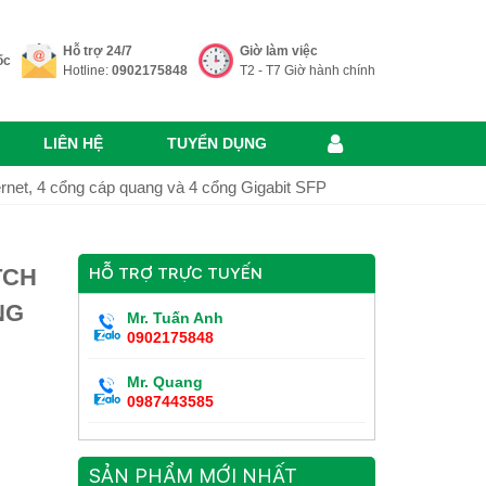
Hỗ trợ 24/7
Giờ làm việc
ốc
Hotline:
0902175848
T2 - T7 Giờ hành chính
LIÊN HỆ
TUYỂN DỤNG
net, 4 cổng cáp quang và 4 cổng Gigabit SFP
TCH
HỖ TRỢ TRỰC TUYẾN
NG
Mr. Tuấn Anh
0902175848
Mr. Quang
0987443585
SẢN PHẨM MỚI NHẤT