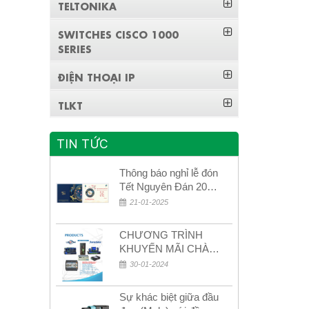
TELTONIKA
SWITCHES CISCO 1000
SERIES
ĐIỆN THOẠI IP
TLKT
TIN TỨC
Thông báo nghỉ lễ đón
Tết Nguyên Đán 2026
– Xuân Bính Ngọ!
21-01-2025
CHƯƠNG TRÌNH
KHUYẾN MÃI CHÀO
MỪNG NĂM MỚI
30-01-2024
2024
Sự khác biệt giữa đầu