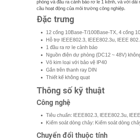
phòng và đầu ra cảnh báo rơ le 1 kênh, và với dải 
cầu hoạt động của môi trường công nghiệp.
Đặc trưng
12 cổng 10Base-T/100Base-TX, 4 cổng 
Hỗ trợ IEEE802.3, IEEE802.3u, IEEE 802
1 đầu ra rơ le cảnh báo
Nguồn điện dự phòng (DC12 ~ 48V) khôn
Vỏ kim loại với bảo vệ IP40
Gắn trên thanh ray DIN
Thiết kế không quạt
Thông số kỹ thuật
Công nghệ
Tiêu chuẩn: IEEE802.3, IEEE802.3u, IEE
Kiểm soát dòng chảy: Kiểm soát dòng chả
Chuyển đổi thuộc tính