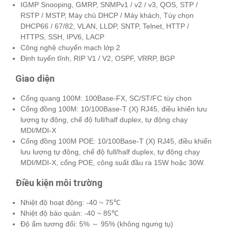
IGMP Snooping, GMRP, SNMPv1 / v2 / v3, QOS, STP /
RSTP / MSTP, Máy chủ DHCP / Máy khách, Tùy chọn
DHCP66 / 67/82, VLAN, LLDP, SNTP, Telnet, HTTP /
HTTPS, SSH, IPV6, LACP
Công nghệ chuyển mạch lớp 2
Định tuyến tĩnh, RIP V1 / V2, OSPF, VRRP, BGP
Giao diện
Cổng quang 100M: 100Base-FX, SC/ST/FC tùy chọn
Cổng đồng 100M: 10/100Base-T (X) RJ45, điều khiển lưu
lượng tự động, chế độ full/half duplex, tự động chạy
MDI/MDI-X
Cổng đồng 100M POE: 10/100Base-T (X) RJ45, điều khiển
lưu lượng tự động, chế độ full/half duplex, tự động chạy
MDI/MDI-X, cổng POE, công suất đầu ra 15W hoặc 30W.
Điều kiện môi trường
Nhiệt độ hoạt động: -40 ~ 75℃
Nhiệt độ bảo quản: -40 ~ 85℃
Độ ẩm tương đối: 5% ～ 95% (không ngưng tụ)