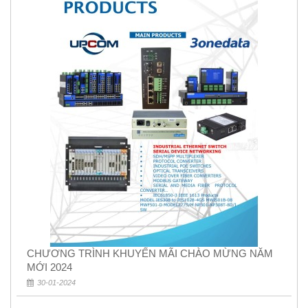
CHƯƠNG TRÌNH KHUYẾN MÃI CHÀO MỪNG NĂM
MỚI 2024
30-01-2024