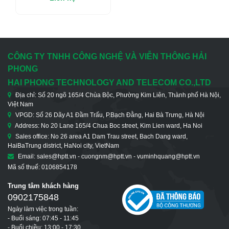
Ethernet Công Nghiệp
Không Quản Lí 5 Cổng
Ethernet
CÔNG TY TNHH CÔNG NGHỆ VÀ VIỄN THÔNG HẢI
PHONG
HAI PHONG TECHNOLOGY AND TELECOM CO.,LTD
Địa chỉ: Số 20 ngõ 165/4 Chùa Bộc, Phường Kim Liên, Thành phố Hà Nội,
Việt Nam
VPGD: Số 26 Dãy A1 Đầm Trấu, P.Bạch Đằng, Hai Bà Trưng, Hà Nội
Address: No 20 Lane 165/4 Chua Boc street, Kim Lien ward, Ha Noi
Sales office: No 26 area A1 Dam Trau street, Bach Dang ward,
HaiBaTrung district, HaNoi city, VietNam
Email: sales@hptt.vn - cuongnm@hptt.vn - vuminhquang@hptt.vn
Mã số thuế: 0106854178
Trung tâm khách hàng
0902175848
Ngày làm việc trong tuần:
- Buổi sáng: 07:45 - 11:45
- Buổi chiều: 13:00 - 17:30