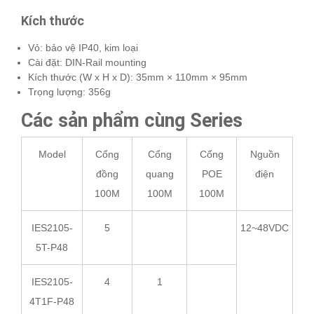
Kích thước
Vỏ: bảo vệ IP40, kim loại
Cài đặt: DIN-Rail mounting
Kích thước (W x H x D): 35mm × 110mm × 95mm
Trọng lượng: 356g
Các sản phẩm cùng Series
Model
Cổng
Cổng
Cổng
Nguồn
đồng
quang
POE
điện
100M
100M
100M
IES2105-
5
12~48VDC
5T-P48
IES2105-
4
1
4T1F-P48