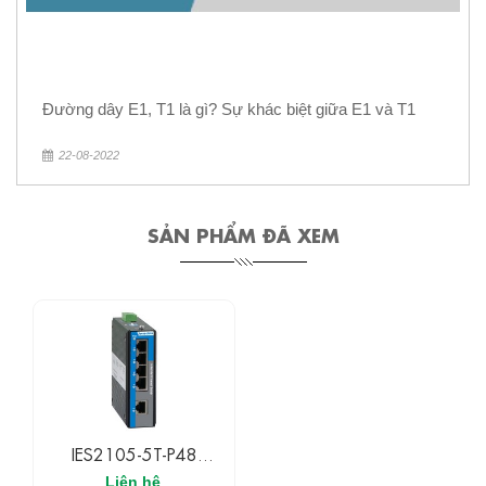
Đường dây E1, T1 là gì? Sự khác biệt giữa E1 và T1
22-08-2022
SẢN PHẨM ĐÃ XEM
IES2105-5T-P48
3Onedata Switch
Liên hệ