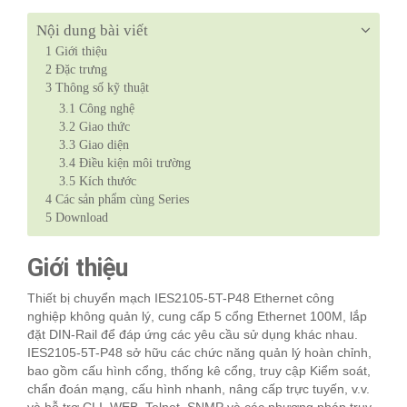
Nội dung bài viết
1
Giới thiệu
2
Đặc trưng
3
Thông số kỹ thuật
3.1
Công nghệ
3.2
Giao thức
3.3
Giao diện
3.4
Điều kiện môi trường
3.5
Kích thước
4
Các sản phẩm cùng Series
5
Download
Giới thiệu
Thiết bị chuyển mạch IES2105-5T-P48 Ethernet công
nghiệp không quản lý, cung cấp 5 cổng Ethernet 100M, lắp
đặt DIN-Rail để đáp ứng các yêu cầu sử dụng khác nhau.
IES2105-5T-P48
sở hữu các chức năng quản lý hoàn chỉnh,
bao gồm cấu hình cổng, thống kê cổng, truy cập Kiểm soát,
chẩn đoán mạng, cấu hình nhanh, nâng cấp trực tuyến, v.v.
và hỗ trợ CLI, WEB, Telnet, SNMP và các phương pháp truy