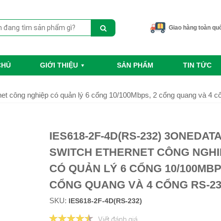
Giao hàng toàn qu
CHỦ
GIỚI THIỆU
SẢN PHẨM
TIN TỨC
 công nghiệp có quản lý 6 cổng 10/100Mbps, 2 cổng quang và 4 c
IES618-2F-4D(RS-232) 3ONEDAT
SWITCH ETHERNET CÔNG NGHI
CÓ QUẢN LÝ 6 CỔNG 10/100MBP
CỔNG QUANG VÀ 4 CỔNG RS-23
SKU:
IES618-2F-4D(RS-232)
Viết đánh giá