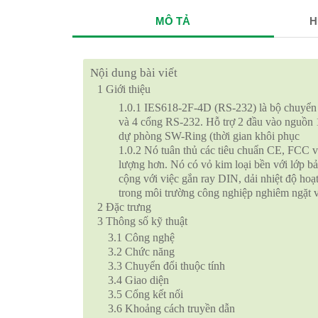
MÔ TẢ
H
Nội dung bài viết
1
Giới thiệu
1.0.1
IES618-2F-4D (RS-232) là bộ chuyển 
và 4 cổng RS-232. Hỗ trợ 2 đầu vào nguồn 
dự phòng SW-Ring (thời gian khôi phục
1.0.2
Nó tuân thủ các tiêu chuẩn CE, FCC và 
lượng hơn. Nó có vỏ kim loại bền với lớp bảo
cộng với việc gắn ray DIN, dải nhiệt độ hoạ
trong môi trường công nghiệp nghiêm ngặt v
2
Đặc trưng
3
Thông số kỹ thuật
3.1
Công nghệ
3.2
Chức năng
3.3
Chuyển đổi thuộc tính
3.4
Giao diện
3.5
Cổng kết nối
3.6
Khoảng cách truyền dẫn