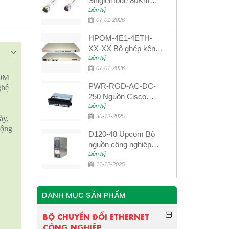
Singlemode 80Km
UPCOM MWS-12-45-
Liên hệ
80AD/MWS-12-54-
07-01-2026
80BD
HPOM-4E1-4ETH-
XX-XX Bộ ghép kênh
quang quản lý SDH
Liên hệ
4E1+4ETH+RS232
07-01-2026
00M
PWR-RGD-AC-DC-
ghệ
250 Nguồn Cisco
Industrial 250W
Liên hệ
PoE/PoE+
30-12-2025
ày,
động
D120-48 Upcom Bộ
nguồn công nghiệp
đầu ra đơn 120W
Liên hệ
48VDC
11-12-2025
DANH MỤC SẢN PHẨM
BỘ CHUYỂN ĐỔI ETHERNET
CÔNG NGHIỆP