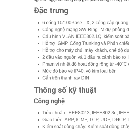
Đặc trưng
6 cổng 10/100Base-TX, 2 cổng cáp quang
Công nghệ mạng SW-RingTM dự phòng đượ
Cấu hình VLAN IEEE802.1Q, kiểm soát bã
Hỗ trợ IGMP, Cổng Trunking và Phản chiế
Hỗ trợ cho máy chủ, máy khách, chế độ d
2 đầu vào nguồn và 1 đầu ra cảnh báo rơ 
Phạm vi nhiệt độ hoạt động rộng từ -40°C
Mức độ bảo vệ IP40, vỏ kim loại bền
Gắn trên thanh ray DIN
Thông số kỹ thuật
Công nghệ
Tiêu chuẩn: IEEE802.3, IEEE802.3u, IE
Giao thức: ARP, ICMP, TCP, UDP, DHCP,
Kiểm soát dòng chảy: Kiểm soát dòng chả