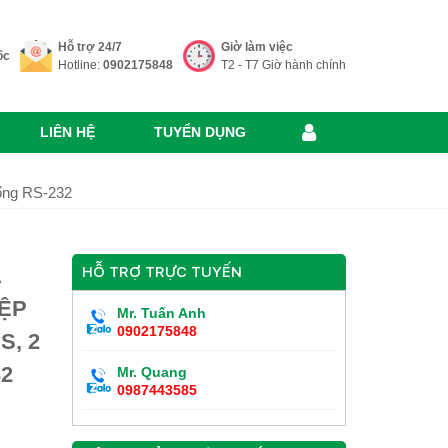
Hỗ trợ 24/7
Giờ làm việc
ốc
Hotline:
0902175848
T2 - T7 Giờ hành chính
LIÊN HỆ
TUYỂN DỤNG
ổng RS-232
A
HỖ TRỢ TRỰC TUYẾN
ỆP
Mr. Tuấn Anh
0902175848
S, 2
2
Mr. Quang
0987443585