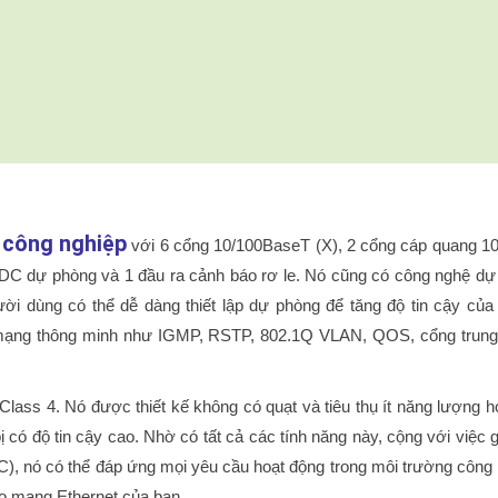
 công nghiệp
với 6 cổng 10/100BaseT (X), 2 cổng cáp quang 1
DC dự phòng và 1 đầu ra cảnh báo rơ le.
Nó cũng có công nghệ dự
ời dùng có thể dễ dàng thiết lập dự phòng để tăng độ tin cậy củ
lý mạng thông minh như IGMP, RSTP, 802.1Q VLAN, QOS, cổng trung
Class 4. Nó được thiết kế không có quạt và tiêu thụ ít năng lượng 
bị có độ tin cậy cao.
Nhờ có tất cả các tính năng này, cộng với việc 
° C), nó có thể đáp ứng mọi yêu cầu hoạt động trong môi trường công
ho mạng Ethernet của bạn.