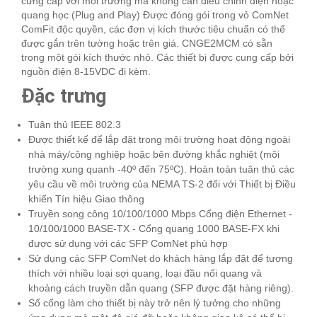
cứng cáp với môi trường mà không cần điều chỉnh điện hoặc
quang học (Plug and Play) Được đóng gói trong vỏ ComNet
ComFit độc quyền, các đơn vị kích thước tiêu chuẩn có thể
được gắn trên tường hoặc trên giá. CNGE2MCM có sẵn
trong một gói kích thước nhỏ. Các thiết bị được cung cấp bởi
nguồn điện 8-15VDC đi kèm.
Đặc trưng
Tuân thủ IEEE 802.3
Được thiết kế để lắp đặt trong môi trường hoạt động ngoài
nhà máy/công nghiệp hoặc bên đường khắc nghiệt (môi
trường xung quanh -40º đến 75ºC). Hoàn toàn tuân thủ các
yêu cầu về môi trường của NEMA TS-2 đối với Thiết bị Điều
khiển Tín hiệu Giao thông
Truyền song công 10/100/1000 Mbps Cổng điện Ethernet -
10/100/1000 BASE-TX - Cổng quang 1000 BASE-FX khi
được sử dụng với các SFP ComNet phù hợp
Sử dụng các SFP ComNet do khách hàng lắp đặt để tương
thích với nhiều loại sợi quang, loại đầu nối quang và
khoảng cách truyền dẫn quang (SFP được đặt hàng riêng).
Số cổng làm cho thiết bị này trở nên lý tưởng cho những