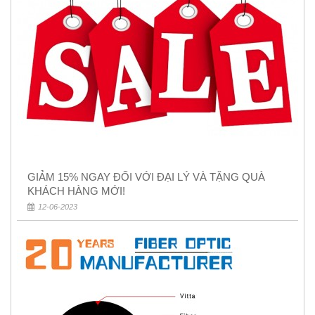
GIẢM 15% NGAY ĐỐI VỚI ĐẠI LÝ VÀ TẶNG QUÀ
KHÁCH HÀNG MỚI!
12-06-2023