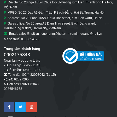
Địa chỉ: Số 20 ngõ 165/4 Chùa Bộc, Phường Kim Liên, Thành phố Hà Nội,
Việt Nam
VPGD: Số 26 Dãy A1 Đầm Trấu, P.Bạch Đằng, Hai Bà Trưng, Hà Nội
Address: No 20 Lane 165/4 Chua Boc street, Kim Lien ward, Ha Noi
Sales office: No 26 area A1 Dam Trau street, Bach Dang ward,
HaiBaTrung district, HaNoi city, VietNam
Email: sales@hptt.vn - cuongnm@hptt.vn - vuminhquang@hptt.vn
Mã số thuế: 0106854178
Trung tâm khách hàng
0902175848
Ngày làm việc trong tuần:
- Buổi sáng: 07:45 - 11:45
- Buổi chiều: 13:00 - 17:30
Tổng đài: (024) 32008042 (11-15)
- (024) 62597265
Hotlines: 0902175848 -
0986546768