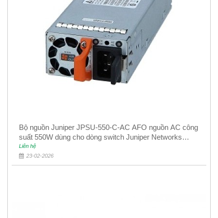
Bộ nguồn Juniper JPSU-550-C-AC AFO nguồn AC công
suất 550W dùng cho dòng switch Juniper Networks
EX4400
Liên hệ
23-02-2026