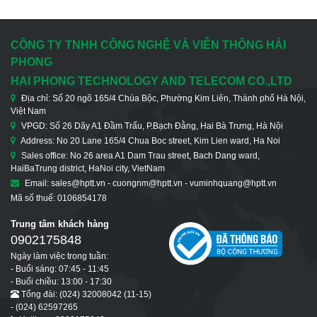
CÔNG TY TNHH CÔNG NGHỆ VÀ VIỄN THÔNG HẢI
PHONG
HAI PHONG TECHNOLOGY AND TELECOM CO.,LTD
Địa chỉ: Số 20 ngõ 165/4 Chùa Bộc, Phường Kim Liên, Thành phố Hà Nội,
Việt Nam
VPGD: Số 26 Dãy A1 Đầm Trấu, P.Bạch Đằng, Hai Bà Trưng, Hà Nội
Address: No 20 Lane 165/4 Chua Boc street, Kim Lien ward, Ha Noi
Sales office: No 26 area A1 Dam Trau street, Bach Dang ward,
HaiBaTrung district, HaNoi city, VietNam
Email: sales@hptt.vn - cuongnm@hptt.vn - vuminhquang@hptt.vn
Mã số thuế: 0106854178
Trung tâm khách hàng
0902175848
Ngày làm việc trong tuần:
- Buổi sáng: 07:45 - 11:45
- Buổi chiều: 13:00 - 17:30
Tổng đài: (024) 32008042 (11-15)
- (024) 62597265