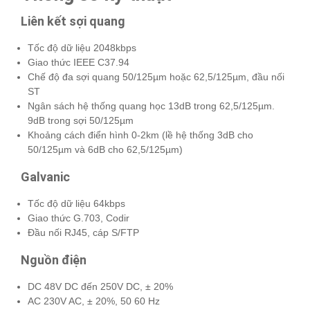
Liên kết sợi quang
Tốc độ dữ liệu 2048kbps
Giao thức IEEE C37.94
Chế độ đa sợi quang 50/125µm hoặc 62,5/125µm, đầu nối
ST
Ngân sách hệ thống quang học 13dB trong 62,5/125µm.
9dB ​​trong sợi 50/125µm
Khoảng cách điển hình 0-2km (lề hệ thống 3dB cho
50/125µm và 6dB cho 62,5/125µm)
Galvanic
Tốc độ dữ liệu 64kbps
Giao thức G.703, Codir
Đầu nối RJ45, cáp S/FTP
Nguồn điện
DC 48V DC đến 250V DC, ± 20%
AC 230V AC, ± 20%, 50 60 Hz