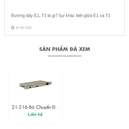
Đường dây E1, T1 là gì? Sự khác biệt giữa E1 và T1
22-08-2022
SẢN PHẨM ĐÃ XEM
21-216 Bộ Chuyển Đổi
Quang G.703 Codir
Liên hệ
C37,94 1300nm SM