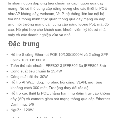
bị nhận nguồn đáp ứng tiêu chuẩn và cấp nguồn qua dây
mạng. Nó có thể cung cấp năng lượng cho các thiết bị POE
như AP không dây, webcam, VoIP, hệ thống liên lạc nội bộ
tòa nhà thông minh trực quan thông qua dây mạng và đáp
ứng môi trường mạng cần cung cấp năng lượng PoE mật độ
cao. Nó phù hợp cho khách sạn, khuôn viên, ký túc xá nhà
máy và các doanh nghiệp vừa và nhỏ.
Đặc trưng
Hỗ trợ 8 cổng Ethernet POE 10/100/1000M và 2 cổng SFP
uplink 10/100/1000M
Tuân thủ các chuẩn IEEE802.3,IEEE802.3u,IEEE802.3ab
Công suất tiêu chuẩn là 15,4W
Công suất tối đa: 30W
Hỗ trợ AI Watchdog, Tự phục hồi cổng, VLAN, mở rộng
khoảng cách 300 mét, Tự động thay đổi tốc độ
Hỗ trợ các thiết bị POE chẳng hạn như điểm truy cập không
dây (AP) và camera giám sát mạng thông qua cáp Ethernet
Danh mục 5/6
Nguồn: 120W