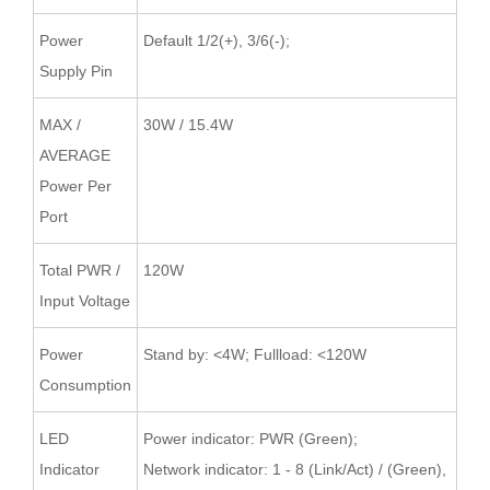
Power
Default 1/2(+), 3/6(-);
Supply Pin
MAX /
30W / 15.4W
AVERAGE
Power Per
Port
Total PWR /
120W
Input Voltage
Power
Stand by: <4W; Fullload: <120W
Consumption
LED
Power indicator: PWR (Green);
Indicator
Network indicator: 1 - 8 (Link/Act) / (Green),