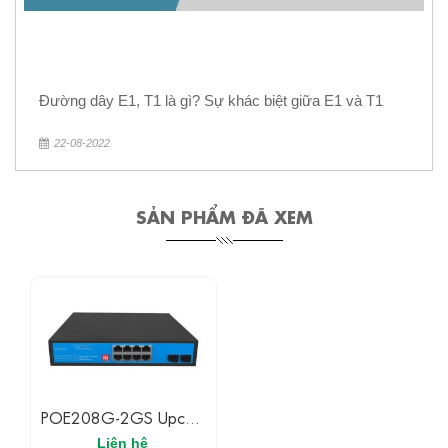
Đường dây E1, T1 là gì? Sự khác biệt giữa E1 và T1
22-08-2022
SẢN PHẨM ĐÃ XEM
POE208G-2GS Upcom
Switch 8 Cổng Ethernet
Liên hệ