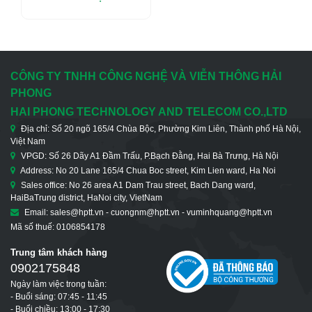
1000M, 2 Cổng SFP
1000M
CÔNG TY TNHH CÔNG NGHỆ VÀ VIỄN THÔNG HẢI
PHONG
HAI PHONG TECHNOLOGY AND TELECOM CO.,LTD
Địa chỉ: Số 20 ngõ 165/4 Chùa Bộc, Phường Kim Liên, Thành phố Hà Nội,
Việt Nam
VPGD: Số 26 Dãy A1 Đầm Trấu, P.Bạch Đằng, Hai Bà Trưng, Hà Nội
Address: No 20 Lane 165/4 Chua Boc street, Kim Lien ward, Ha Noi
Sales office: No 26 area A1 Dam Trau street, Bach Dang ward,
HaiBaTrung district, HaNoi city, VietNam
Email: sales@hptt.vn - cuongnm@hptt.vn - vuminhquang@hptt.vn
Mã số thuế: 0106854178
Trung tâm khách hàng
0902175848
Ngày làm việc trong tuần:
- Buổi sáng: 07:45 - 11:45
- Buổi chiều: 13:00 - 17:30