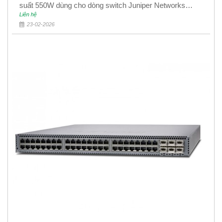
suất 550W dùng cho dòng switch Juniper Networks
EX4400
Liên hệ
23-02-2026