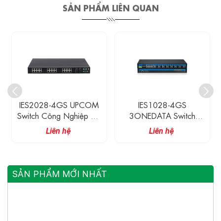
SẢN PHẨM LIÊN QUAN
IES2028-4GS UPCOM
IES1028-4GS
Switch Công Nghiệp 24
3ONEDATA Switch
Cổng Ethernet
Ethernet Công Nghiệp
Liên hệ
Liên hệ
10/100M + 4 Cổng
Không Quản Lí 24 Cổng
Quang Gigabit SFP
10/100BaseT(X) Và 4
Cổng Gigabit Quang
SẢN PHẨM MỚI NHẤT