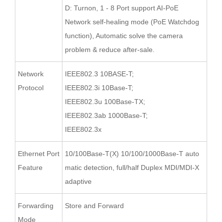
D: Turnon, 1 - 8 Port support AI-PoE
Network self-healing mode (PoE Watchdog
function), Automatic solve the camera
problem & reduce after-sale.
Network
IEEE802.3 10BASE-T;
Protocol
IEEE802.3i 10Base-T;
IEEE802.3u 100Base-TX;
IEEE802.3ab 1000Base-T;
IEEE802.3x
Ethernet Port
10/100Base-T(X) 10/100/1000Base-T auto
Feature
matic detection, full/half Duplex MDI/MDI-X
adaptive
Forwarding
Store and Forward
Mode