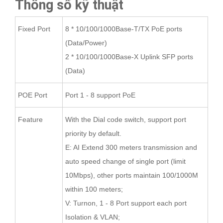
Thông số kỹ thuật
Fixed Port
8 * 10/100/1000Base-T/TX PoE ports
(Data/Power)
2 * 10/100/1000Base-X Uplink SFP ports
(Data)
POE Port
Port 1 - 8 support PoE
Feature
With the Dial code switch, support port
priority by default.
E: AI Extend 300 meters transmission and
auto speed change of single port (limit
10Mbps), other ports maintain 100/1000M
within 100 meters;
V: Turnon, 1 - 8 Port support each port
Isolation & VLAN;