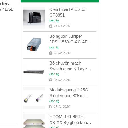
n hiệu
ã 4B/5B
Điện thoại IP Cisco
CP8851
Liên hệ
21-03-2026
Bộ nguồn Juniper
JPSU-550-C-AC AFO
nguồn AC công suất
Liên hệ
550W dùng cho dòng
23-02-2026
switch Juniper
Bộ chuyển mạch
Networks EX4400
Switch quản lý Layer 3
Juniper QFX5100-48S
Liên hệ
05-02-2026
Module quang 1.25G
Singlemode 80Km
UPCOM MWS-12-45-
Liên hệ
80AD/MWS-12-54-
07-01-2026
80BD
HPOM-4E1-4ETH-
XX-XX Bộ ghép kênh
Liên hệ