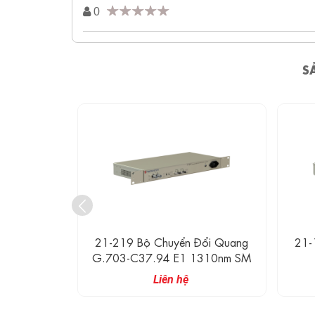
0
S
Đổi Quang
21-170 Bộ Chuyển Đổi Quang
21-20
1310nm SM
G.703 E1 2048kbps
I
Liên hệ