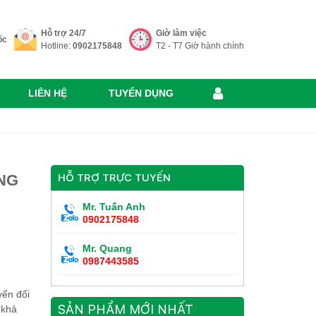
Hỗ trợ 24/7
Giờ làm việc
ốc
Hotline:
0902175848
T2 - T7 Giờ hành chính
LIÊN HỆ
TUYỂN DỤNG
NG
HỖ TRỢ TRỰC TUYẾN
Mr. Tuấn Anh
0902175848
Mr. Quang
0987443585
yển đổi
SẢN PHẨM MỚI NHẤT
 khả