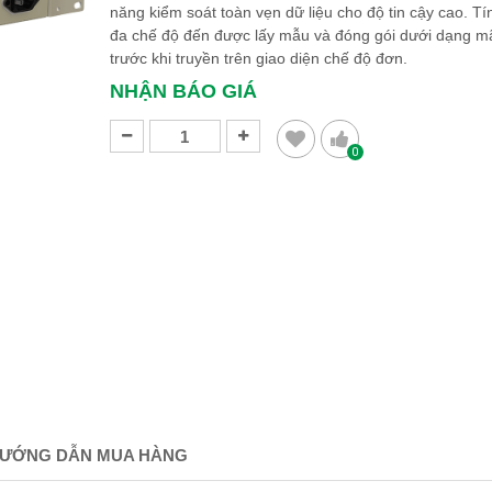
năng kiểm soát toàn vẹn dữ liệu cho độ tin cậy cao. Tí
đa chế độ đến được lấy mẫu và đóng gói dưới dạng m
trước khi truyền trên giao diện chế độ đơn.
NHẬN BÁO GIÁ
0
ƯỚNG DẪN MUA HÀNG