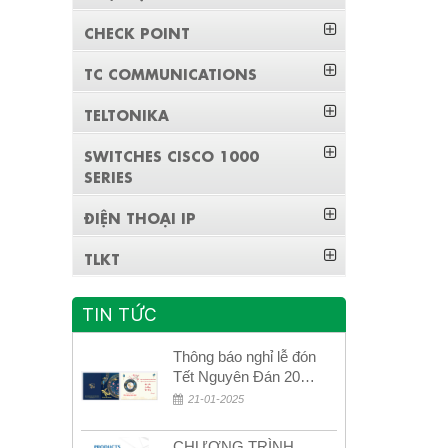
CHECK POINT
TC COMMUNICATIONS
TELTONIKA
SWITCHES CISCO 1000
SERIES
ĐIỆN THOẠI IP
TLKT
TIN TỨC
Thông báo nghỉ lễ đón
Tết Nguyên Đán 2026
– Xuân Bính Ngọ!
21-01-2025
CHƯƠNG TRÌNH