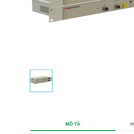
MÔ TẢ
H