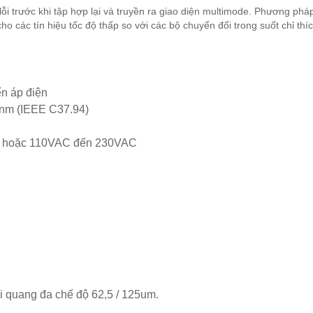
ỗi trước khi tập hợp lại và truyền ra giao diện multimode. Phương phá
cho các tín hiệu tốc độ thấp so với các bộ chuyển đổi trong suốt chỉ thí
ến áp điện
0nm (IEEE C37.94)
C hoặc 110VAC đến 230VAC
i quang đa chế độ 62,5 / 125um.