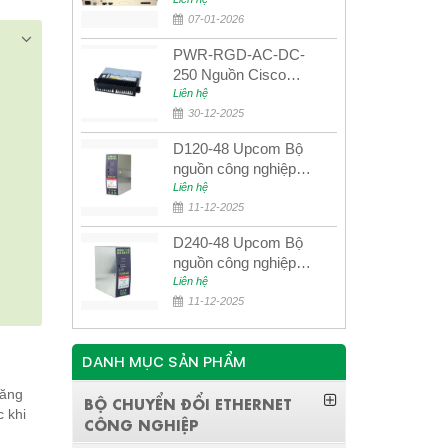
quang quản lý SDH
4E1+4ETH+RS232
07-01-2026
PWR-RGD-AC-DC-
250 Nguồn Cisco
Industrial 250W
Liên hệ
PoE/PoE+
30-12-2025
D120-48 Upcom Bộ
nguồn công nghiệp
đầu ra đơn 120W
Liên hệ
48VDC
11-12-2025
D240-48 Upcom Bộ
nguồn công nghiệp
đầu ra đơn 240W
Liên hệ
48VDC
11-12-2025
DANH MỤC SẢN PHẨM
năng
BỘ CHUYỂN ĐỔI ETHERNET
 khi
CÔNG NGHIỆP