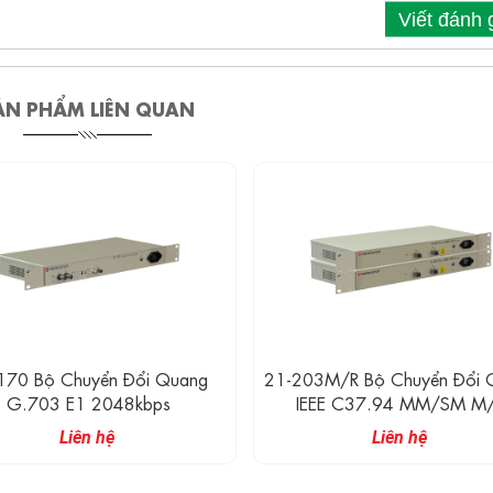
Viết đánh 
ẢN PHẨM LIÊN QUAN
3M/R Bộ Chuyển Đổi Quang
21-203 Bộ Chuyển Đổi Quan
EEE C37.94 MM/SM M/R
C37.94 MM/SM
Liên hệ
Liên hệ