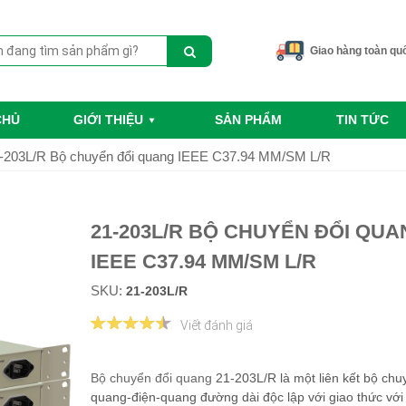
Giao hàng toàn qu
CHỦ
GIỚI THIỆU
SẢN PHẨM
TIN TỨC
-203L/R Bộ chuyển đổi quang IEEE C37.94 MM/SM L/R
21-203L/R BỘ CHUYỂN ĐỔI QUA
IEEE C37.94 MM/SM L/R
SKU:
21-203L/R
Viết đánh giá
Bộ chuyển đổi quang
21-203L/R là một liên kết bộ chu
quang-điện-quang đường dài độc lập với giao thức với