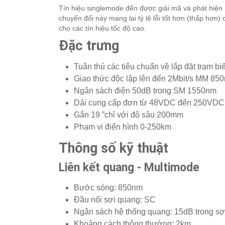
Tín hiệu singlemode đến được giải mã và phát hiện l
chuyển đổi này mang lại tỷ lệ lỗi tốt hơn (thấp hơn) 
cho các tín hiệu tốc độ cao.
Đặc trưng
Tuân thủ các tiêu chuẩn về lắp đặt trạm bi
Giao thức độc lập lên đến 2Mbit/s MM 85
Ngân sách điện 50dB trong SM 1550nm
Dải cung cấp đơn từ 48VDC đến 250VD
Gắn 19 ”chỉ với độ sâu 200mm
Phạm vi điển hình 0-250km
Thông số kỹ thuật
Liên kết quang - Multimode
Bước sóng: 850nm
Đầu nối sợi quang: SC
Ngân sách hệ thống quang: 15dB trong sợ
Khoảng cách thông thường: 2km