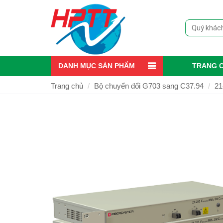
DANH MỤC SẢN PHẨM
TRANG 
Trang chủ
Bộ chuyển đổi G703 sang C37.94
21