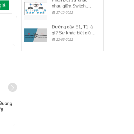
giá
nhau giữa Switch,
Router và Hub
27-12-2022
Đường dây E1, T1 là
gì? Sự khác biệt giữa
E1 và T1
22-08-2022
g IEEE
21-216 Bộ Chuyển Đổi Quang
21-216 B
G.703 Codir C37,94 870nm MM
G.703 Cod
Liên hệ