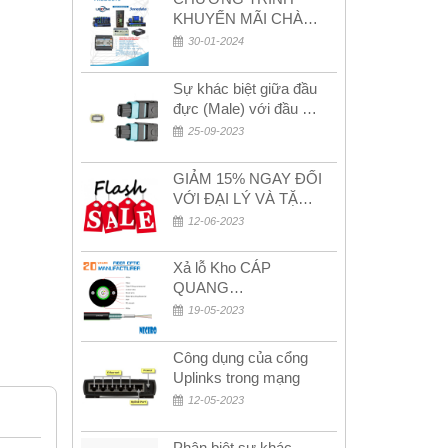
KHUYẾN MÃI CHÀO
MỪNG NĂM MỚI
30-01-2024
2024
Sự khác biệt giữa đầu
đực (Male) với đầu cái
(Female) trong bộ đầu
25-09-2023
nối MPO
GIẢM 15% NGAY ĐỐI
VỚI ĐẠI LÝ VÀ TẶNG
QUÀ KHÁCH HÀNG
12-06-2023
MỚI!
Xả lỗ Kho CÁP
QUANG
MULTIMODE CÁP
19-05-2023
QUANG
MULTIMODE 4-8-12-
Công dụng của cổng
24Fo SỢI OM1-OM2-
Uplinks trong mạng
OM3 Siêu Rẻ 5k
12-05-2023
Phân biệt sự khác