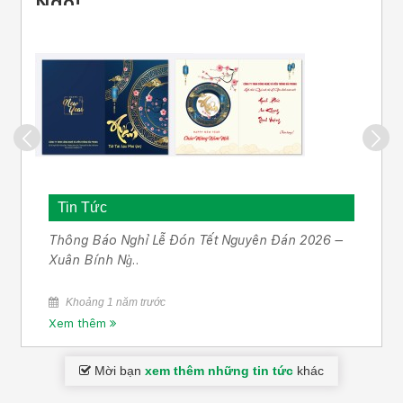
Ngọ!
Tin Tức
Thông Báo Nghỉ Lễ Đón Tết Nguyên Đán 2026 –
Xuân Bính Ng̔..
Khoảng 1 năm trước
Xem thêm
Mời bạn
xem thêm những tin tức
khác