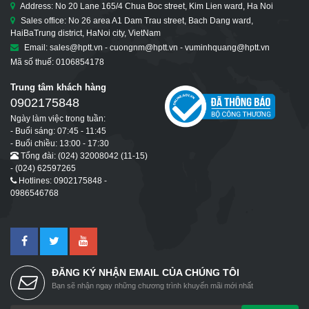
Address: No 20 Lane 165/4 Chua Boc street, Kim Lien ward, Ha Noi
Sales office: No 26 area A1 Dam Trau street, Bach Dang ward,
HaiBaTrung district, HaNoi city, VietNam
Email: sales@hptt.vn - cuongnm@hptt.vn - vuminhquang@hptt.vn
Mã số thuế: 0106854178
Trung tâm khách hàng
0902175848
Ngày làm việc trong tuần:
- Buổi sáng: 07:45 - 11:45
- Buổi chiều: 13:00 - 17:30
Tổng đài: (024) 32008042 (11-15)
- (024) 62597265
Hotlines: 0902175848 -
0986546768
ĐĂNG KÝ NHẬN EMAIL CỦA CHÚNG TÔI
Bạn sẽ nhận ngay những chương trình khuyến mãi mới nhất