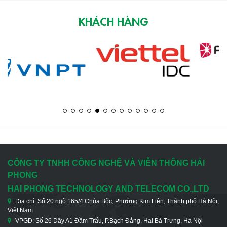
KHÁCH HÀNG
CÔNG TY TNHH CÔNG NGHỆ VÀ VIỄN THÔNG HẢI
PHONG
HAI PHONG TECHNOLOGY AND TELECOM CO.,LTD
Địa chỉ: Số 20 ngõ 165/4 Chùa Bộc, Phường Kim Liên, Thành phố Hà Nội,
Việt Nam
VPGD: Số 26 Dãy A1 Đầm Trấu, P.Bạch Đằng, Hai Bà Trưng, Hà Nội