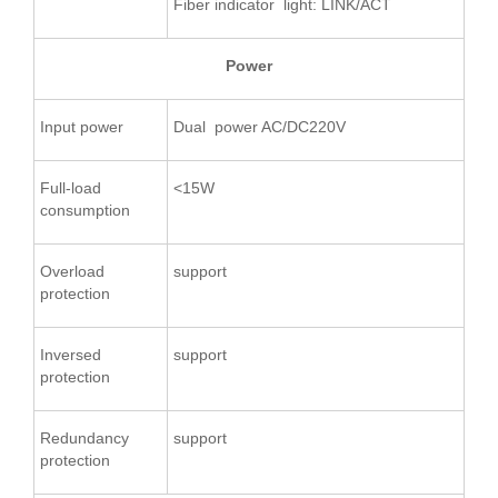
Fiber
indicator light: LINK/ACT
Power
Input power
Dual power AC/DC220V
Full-load
<15W
consumption
Overload
support
protection
Inversed
support
protection
Redundancy
support
protection