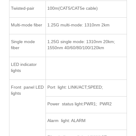
Twisted-pair
100m(CAT5/CAT5e cable)
Multi-mode fiber
1.25G multi-mode: 1310nm 2km
Single mode
1.25G single mode: 1310nm 20km;
fiber
1550nm 40/60/80/100/120km
LED indicator
lights
Front panel LED
Port light: LINK/ACT;SPEED;
lights
Power status light:PWR1; PWR2
Alarm light: ALARM