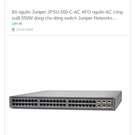
Bộ nguồn Juniper JPSU-550-C-AC AFO nguồn AC công
suất 550W dùng cho dòng switch Juniper Networks
EX4400
Liên hệ
23-02-2026