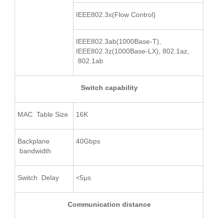
IEEE802.3x(Flow Control)
IEEE802.3ab(1000Base-T),
IEEE802.3z(1000Base-LX), 802.1az,
802.1ab
Switch capability
MAC Table Size
16K
Backplane
40Gbps
bandwidth
Switch Delay
<5μs
Communication distance