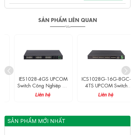
SẢN PHẨM LIÊN QUAN
IES1028-4GS UPCOM
ICS1028G-16G-8GC-
Switch Công Nghiệp Có
4TS UPCOM Switch
Quản Lý 24 Cổng
Công Nghiệp Layer 3 16
Liên hệ
Liên hệ
Ethernet 10/100M + 4
Cổng Ethernet 1G, 8
Cổng Quang Gigabit
Cổng Combo 1G, 4
SFP
Cổng SFP+ 10G
SẢN PHẨM MỚI NHẤT