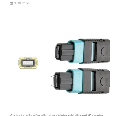
30-01-2024
Sự khác biệt giữa đầu đực (Male) với đầu cái (Female)