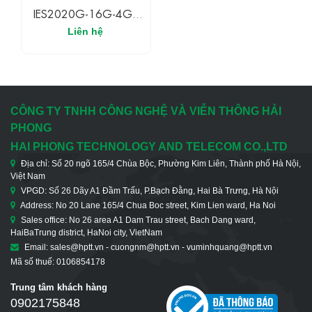
IES2020G-16G-4GS
UPCOM Switch Công
Liên hệ
Nghiệp 16 Cổng
Ethernet
10/100/1000M + 4
Cổng Quang Gigabit
SFP
CÔNG TY TNHH CÔNG NGHỆ VÀ VIỄN THÔNG HẢI
PHONG
HAI PHONG TECHNOLOGY AND TELECOM CO.,LTD
Địa chỉ: Số 20 ngõ 165/4 Chùa Bộc, Phường Kim Liên, Thành phố Hà Nội,
Việt Nam
VPGD: Số 26 Dãy A1 Đầm Trấu, P.Bạch Đằng, Hai Bà Trưng, Hà Nội
Address: No 20 Lane 165/4 Chua Boc street, Kim Lien ward, Ha Noi
Sales office: No 26 area A1 Dam Trau street, Bach Dang ward,
HaiBaTrung district, HaNoi city, VietNam
Email: sales@hptt.vn - cuongnm@hptt.vn - vuminhquang@hptt.vn
Mã số thuế: 0106854178
Trung tâm khách hàng
0902175848