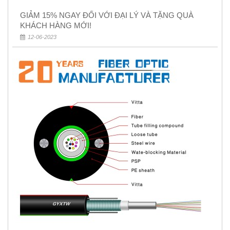
GIẢM 15% NGAY ĐỐI VỚI ĐẠI LÝ VÀ TẶNG QUÀ
KHÁCH HÀNG MỚI!
12-06-2023