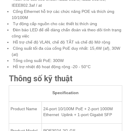
IEEE802.3af / at
Cổng Ethernet hỗ trợ các chức năng POE và thích ứng
10/100M
Tự động cấp nguồn cho các thiết bị thích ứng
Đèn báo LED để dễ dàng chẩn đoán và theo dõi tình trạng
công việc
Hỗ trợ chế độ VLAN, chế độ TẮT và chế độ Mở rộng
Công suất tối đa của cổng PoE duy nhất: 15,4W (af), 30W
(at)
Tổng công suất PoE: 300W
Hỗ trợ nhiệt độ hoạt động rộng -20 - 50°C
Thông số kỹ thuật
Specification
Product Name
24-port 10/100M PoE + 2-port 1000M
Ethernet Uplink + 1-port Gigabit SFP
Product Model
POE3024-2G-GS