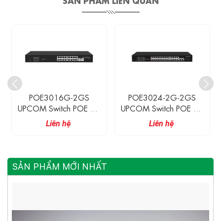
POE3016G-2GS
POE3024-2G-2GS
UPCOM Switch POE 16
UPCOM Switch POE 24
Cổng 10/100/1000M
Cổng 10/100M POE +
Liên hệ
Liên hệ
PoE + 2 Cổng Gigabit
2 Cổng 1000M Ethernet
SFP Uplink
Uplink + 2 Cổng Gigabit
SFP(Combo)
SẢN PHẨM MỚI NHẤT