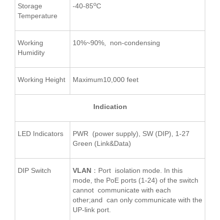
o
Storage
-40-85
C
Temperature
Working
10%~90%, non-condensing
Humidity
Working Height
Maximum10,000 feet
Indication
LED Indicators
PWR (power supply), SW (DIP), 1-27
Green (Link&Data)
DIP Switch
VLAN
：Port isolation mode. In this
mode, the PoE ports (1-24) of the switch
cannot communicate with each
other;and can only communicate with the
UP-link port.