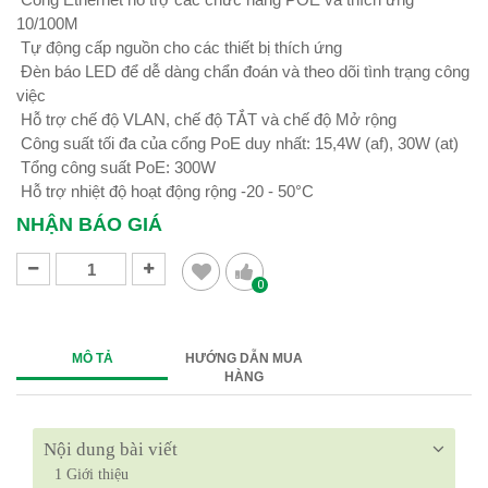
10/100M
Tự động cấp nguồn cho các thiết bị thích ứng
Đèn báo LED để dễ dàng chẩn đoán và theo dõi tình trạng công
việc
Hỗ trợ chế độ VLAN, chế độ TẮT và chế độ Mở rộng
Công suất tối đa của cổng PoE duy nhất: 15,4W (af), 30W (at)
Tổng công suất PoE: 300W
Hỗ trợ nhiệt độ hoạt động rộng -20 - 50°C
NHẬN BÁO GIÁ
0
MÔ TẢ
HƯỚNG DẪN MUA
HÀNG
Nội dung bài viết
1
Giới thiệu