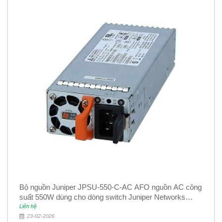
Bộ nguồn Juniper JPSU-550-C-AC AFO nguồn AC công
suất 550W dùng cho dòng switch Juniper Networks
EX4400
Liên hệ
23-02-2026