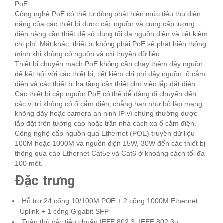
PoE.
Công nghệ PoE có thể tự động phát hiện mức tiêu thụ điện
năng của các thiết bị được cấp nguồn và cung cấp lượng
điện năng cần thiết để sử dụng tối đa nguồn điện và tiết kiệm
chi phí. Mặt khác, thiết bị không phải PoE sẽ phát hiện thông
minh khi không có nguồn và chỉ truyền dữ liệu.
Thiết bị chuyển mạch PoE không cần chạy thêm dây nguồn
để kết nối với các thiết bị, tiết kiệm chi phí dây nguồn, ổ cắm
điện và các thiết bị hạ tầng cần thiết cho việc lắp đặt điện.
Các thiết bị cấp nguồn PoE có thể dễ dàng di chuyển đến
các vị trí không có ổ cắm điện, chẳng hạn như bộ lặp mạng
không dây hoặc camera an ninh IP vì chúng thường được
lắp đặt trên tường cao hoặc trần nhà cách xa ổ cắm điện.
Công nghệ cấp nguồn qua Ethernet (POE) truyền dữ liệu
100M hoặc 1000M và nguồn điện 15W, 30W đến các thiết bị
thông qua cáp Ethernet Cat5e và Cat6 ở khoảng cách tối đa
100 mét.
Đặc trưng
Hỗ trợ 24 cổng 10/100M POE + 2 cổng 1000M Ethernet
Uplink + 1 cổng Gigabit SFP
Tuân thủ các tiêu chuẩn IEEE 802.3, IEEE 802.3u,