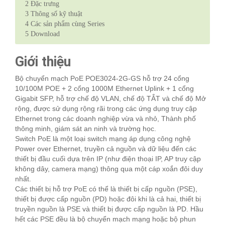
2
Đặc trưng
3
Thông số kỹ thuật
4
Các sản phẩm cùng Series
5
Download
Giới thiệu
Bộ chuyển mạch PoE POE3024-2G-GS hỗ trợ 24 cổng
10/100M POE + 2 cổng 1000M Ethernet Uplink + 1 cổng
Gigabit SFP, hỗ trợ chế độ VLAN, chế độ TẮT và chế độ Mở
rộng, được sử dụng rộng rãi trong các ứng dụng truy cập
Ethernet trong các doanh nghiệp vừa và nhỏ, Thành phố
thông minh, giám sát an ninh và trường học.
Switch PoE là một loại switch mạng áp dụng công nghệ
Power over Ethernet, truyền cả nguồn và dữ liệu đến các
thiết bị đầu cuối dựa trên IP (như điện thoại IP, AP truy cập
không dây, camera mạng) thông qua một cáp xoắn đôi duy
nhất.
Các thiết bị hỗ trợ PoE có thể là thiết bị cấp nguồn (PSE),
thiết bị được cấp nguồn (PD) hoặc đôi khi là cả hai, thiết bị
truyền nguồn là PSE và thiết bị được cấp nguồn là PD. Hầu
hết các PSE đều là bộ chuyển mạch mạng hoặc bộ phun