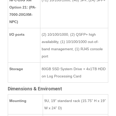
NPC-20G XM
(72) 10/100/1000, (48) SFP, (24) SFP+
Option 21: (PA-
7000-20GXM-
NPC)
I/O ports
(2) 10/100/1000, (2) QSFP+ high
availability, (1) 10/100/1000 out-of-
band management, (1) RJ45 console
port
Storage
80GB SSD System Drive + 4x1TB HDD
on Log Processing Card
Dimensions & Enviroment
Mounting
9U, 19” standard rack (15.75” H x 19”
W x 24” D)