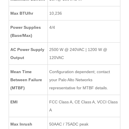
Max BTU/hr
10,236
Power Supplies
4/4
(Base/Max)
AC Power Supply
2500 W @ 240VAC | 1200 W @
Output
120VAC
Mean Time
Configuration dependent; contact
Between Failure
your Palo Alto Networks
(MTBF)
representative for MTBF details.
EMI
FCC Class A, CE Class A, VCCI Class
A
Max Inrush
50AAC / 75ADC peak