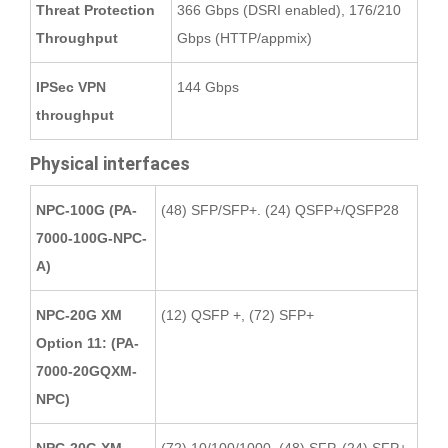
Threat Protection
366 Gbps (DSRI enabled), 176/210
Throughput
Gbps (HTTP/appmix)
IPSec VPN
144 Gbps
throughput
Physical interfaces
NPC-100G (PA-
(48) SFP/SFP+. (24) QSFP+/QSFP28
7000-100G-NPC-
A)
NPC-20G XM
(12) QSFP +, (72) SFP+
Option 11: (PA-
7000-20GQXM-
NPC)