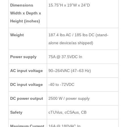
Dimensions
15.75”H x 19”W x 24”D
Width x Depth x
Height (inches)
Weight
187.4 lbs AC / 185 lbs DC (stand-
alone device/as shipped)
Power supply
75A @ 37.5VDC In
AC input voltage
90–264VAC (47–63 Hz)
DC input voltage
-40 to -72VDC
DC power output
2500 W / power supply
Safety
cTUVus, cCSAus, CB
Maximum Current
16A @ 180VAC In