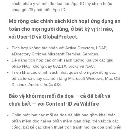
sách, pháp y về mối đe dọa, tạo App-ID tùy chỉnh hoặc
chụp gói để phát triển App-ID.
Mở rộng các chính sách kích hoạt ứng dụng an
toàn cho mọi người dùng, ở bất kỳ vị trí nào,
với User-ID và GlobalProtect.
Tích hợp không tác nhân với Active Directory, LDAP,
eDirectory Citrix và Microsoft Terminal Services.
Dễ dàng tích hợp các chính sách tường lửa với các giải
pháp NAC, không dây 802.1X, proxy và NAC.
Triển khai các chính sách nhất quán cho người dùng cục
bộ và từ xa chạy các nền tảng Microsoft Windows, Mac OS
X, Linux, Android hoặc iOS.
Bảo vệ khỏi mọi mối đe dọa — cả đã biết và
chưa biết — với Content-ID và Wildfire
Chặn một loạt các mối đe dọa đã biết bao gồm khai thác,
phần mềm độc hại và phần mềm gián điệp, trên tất cả các
cổng, bất kể các chiến thuật trốn tránh mối đe dọa phổ biến