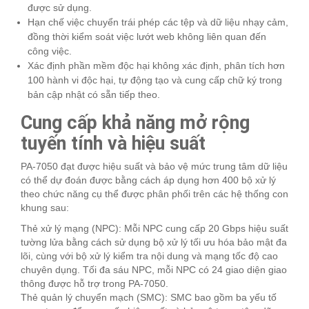
được sử dụng.
Hạn chế việc chuyển trái phép các tệp và dữ liệu nhạy cảm,
đồng thời kiểm soát việc lướt web không liên quan đến
công việc.
Xác định phần mềm độc hại không xác định, phân tích hơn
100 hành vi độc hại, tự động tạo và cung cấp chữ ký trong
bản cập nhật có sẵn tiếp theo.
Cung cấp khả năng mở rộng
tuyến tính và hiệu suất
PA-7050 đạt được hiệu suất và bảo vệ mức trung tâm dữ liệu
có thể dự đoán được bằng cách áp dụng hơn 400 bộ xử lý
theo chức năng cụ thể được phân phối trên các hệ thống con
khung sau:
Thẻ xử lý mạng (NPC): Mỗi NPC cung cấp 20 Gbps hiệu suất
tường lửa bằng cách sử dụng bộ xử lý tối ưu hóa bảo mật đa
lõi, cùng với bộ xử lý kiểm tra nội dung và mạng tốc độ cao
chuyên dụng. Tối đa sáu NPC, mỗi NPC có 24 giao diện giao
thông được hỗ trợ trong PA-7050.
Thẻ quản lý chuyển mạch (SMC): SMC bao gồm ba yếu tố