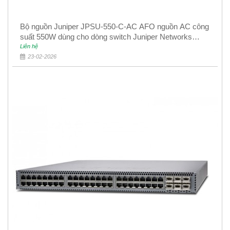
Bộ nguồn Juniper JPSU-550-C-AC AFO nguồn AC công
suất 550W dùng cho dòng switch Juniper Networks
EX4400
Liên hệ
23-02-2026