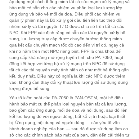
áp dụng một cách thông minh tất cả sức mạnh xử lý mạng và
bảo mật có sẵn cho các nhiệm vụ phân loại lưu lượng lớp
ứng dụng và bảo vệ mối đe dọa. Điều phối các nhiệm vụ
quản lý phiên này là Bộ xử lý gói đầu tiên liên tục theo dõi
nhóm xử lý và tài nguyên I / O được chia sẻ trên tất cả các
NPC. Khi FPP xác định rằng có sẵn các tài nguyên xử lý bổ
sung, lưu lượng truy cập được chuyển hướng thông minh
qua kết cấu chuyển mạch tốc độ cao đến vị trí đó, ngay cả
khi nó nằm trên một NPC riêng biệt. FPP là chìa khóa để
cung cấp khả năng mở rộng tuyến tính cho PA-7050, hoạt
động kết hợp với từng bộ xử lý mạng trên NPC để sử dụng
tất cả các tài nguyên máy tính hiện có như một hệ thống gắn
kết, duy nhất. Điều này có nghĩa là khi các NPC được thêm
vào, không cần thay đổi kỹ thuật lưu lượng để sử dụng dung
lượng được bổ sung.
Yếu tố kiểm soát của PA-7050 là PAN-OSTM, một hệ điều
hành bảo mật cụ thể phân loại nguyên bản tất cả lưu lượng,
bao gồm các ứng dụng, mối đe dọa và nội dung, sau đó liên
kết lưu lượng đó với người dùng, bất kể vị trí hoặc loại thiết
bị. Ứng dụng, nội dung và người dùng — các yếu tố vận
hành doanh nghiệp của bạn — sau đó được sử dụng làm cơ
sở cho các chính sách bảo mật của bạn, dẫn đến cải thiện tư