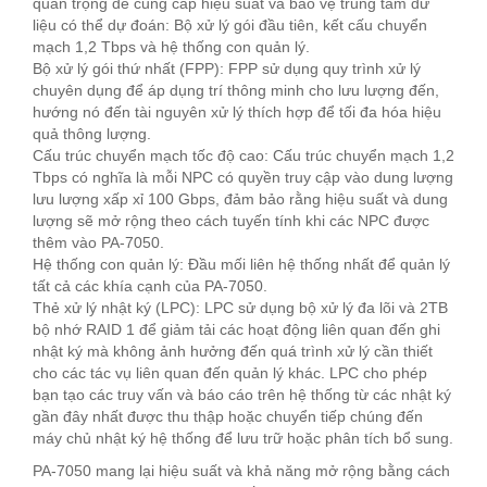
quan trọng để cung cấp hiệu suất và bảo vệ trung tâm dữ
liệu có thể dự đoán: Bộ xử lý gói đầu tiên, kết cấu chuyển
mạch 1,2 Tbps và hệ thống con quản lý.
Bộ xử lý gói thứ nhất (FPP): FPP sử dụng quy trình xử lý
chuyên dụng để áp dụng trí thông minh cho lưu lượng đến,
hướng nó đến tài nguyên xử lý thích hợp để tối đa hóa hiệu
quả thông lượng.
Cấu trúc chuyển mạch tốc độ cao: Cấu trúc chuyển mạch 1,2
Tbps có nghĩa là mỗi NPC có quyền truy cập vào dung lượng
lưu lượng xấp xỉ 100 Gbps, đảm bảo rằng hiệu suất và dung
lượng sẽ mở rộng theo cách tuyến tính khi các NPC được
thêm vào PA-7050.
Hệ thống con quản lý: Đầu mối liên hệ thống nhất để quản lý
tất cả các khía cạnh của PA-7050.
Thẻ xử lý nhật ký (LPC): LPC sử dụng bộ xử lý đa lõi và 2TB
bộ nhớ RAID 1 để giảm tải các hoạt động liên quan đến ghi
nhật ký mà không ảnh hưởng đến quá trình xử lý cần thiết
cho các tác vụ liên quan đến quản lý khác. LPC cho phép
bạn tạo các truy vấn và báo cáo trên hệ thống từ các nhật ký
gần đây nhất được thu thập hoặc chuyển tiếp chúng đến
máy chủ nhật ký hệ thống để lưu trữ hoặc phân tích bổ sung.
PA-7050 mang lại hiệu suất và khả năng mở rộng bằng cách