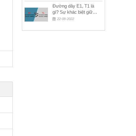
Đường dây E1, T1 là
gì? Sự khác biệt giữa
E1 và T1
22-08-2022