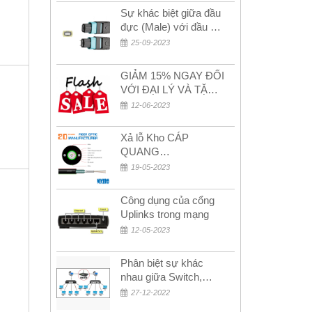
Sự khác biệt giữa đầu
đực (Male) với đầu cái
(Female) trong bộ đầu
25-09-2023
nối MPO
GIẢM 15% NGAY ĐỐI
VỚI ĐẠI LÝ VÀ TẶNG
QUÀ KHÁCH HÀNG
12-06-2023
MỚI!
Xả lỗ Kho CÁP
QUANG
MULTIMODE CÁP
19-05-2023
QUANG
MULTIMODE 4-8-12-
Công dụng của cổng
24Fo SỢI OM1-OM2-
Uplinks trong mạng
OM3 Siêu Rẻ 5k
12-05-2023
Phân biệt sự khác
nhau giữa Switch,
Router và Hub
27-12-2022