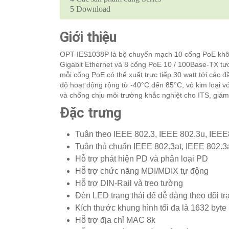
5
Download
Giới thiệu
OPT-IES1038P là bộ chuyển mạch 10 cổng PoE khô
Gigabit Ethernet và 8 cổng PoE 10 / 100Base-TX tươ
mỗi cổng PoE có thể xuất trực tiếp 30 watt tới các 
độ hoạt động rộng từ -40°C đến 85°C, vỏ kim loại vớ
và chống chịu môi trường khắc nghiệt cho ITS, giám
Đặc trưng
Tuân theo IEEE 802.3, IEEE 802.3u, IEE
Tuân thủ chuẩn IEEE 802.3at, IEEE 802.3
Hỗ trợ phát hiện PD và phân loại PD
Hỗ trợ chức năng MDI/MDIX tự động
Hỗ trợ DIN-Rail và treo tường
Đèn LED trạng thái để dễ dàng theo dõi trạn
Kích thước khung hình tối đa là 1632 byte
Hỗ trợ địa chỉ MAC 8k