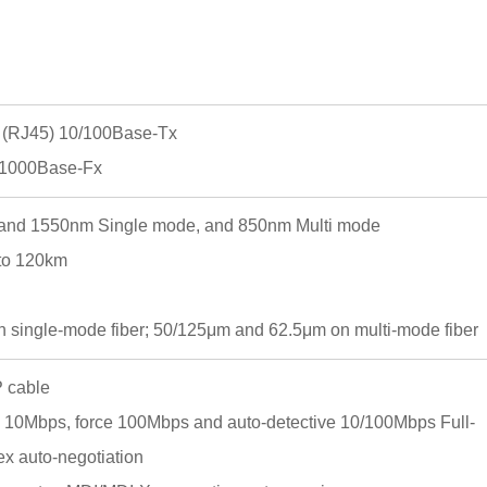
t (RJ45) 10/100Base-Tx
) 1000Base-Fx
 and 1550nm Single mode, and 850nm Multi mode
 to 120km
n single-mode fiber; 50/125μm and 62.5μm on multi-mode fiber
P cable
e 10Mbps, force 100Mbps and auto-detective 10/100Mbps Full-
x auto-negotiation