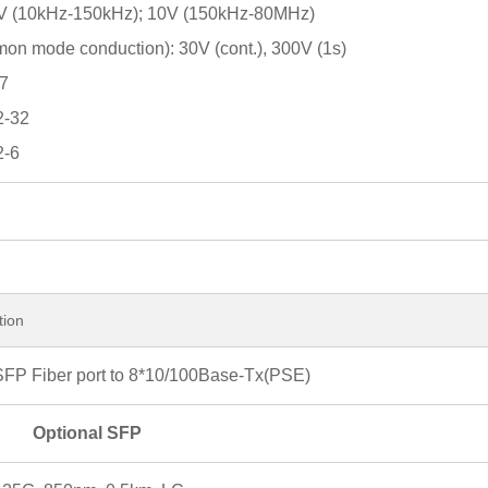
3V (10kHz-150kHz); 10V (150kHz-80MHz)
n mode conduction): 30V (cont.), 300V (1s)
27
2-32
2-6
tion
FP Fiber port to 8*10/100Base-Tx(PSE)
Optional SFP