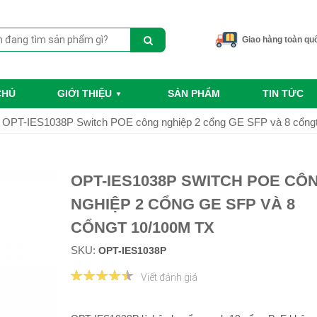
Giao hàng toàn qu
CHỦ
GIỚI THIỆU
SẢN PHẨM
TIN TỨC
OPT-IES1038P Switch POE công nghiệp 2 cổng GE SFP và 8 cổng
OPT-IES1038P SWITCH POE CÔ
NGHIỆP 2 CỔNG GE SFP VÀ 8
CỔNGT 10/100M TX
SKU:
OPT-IES1038P
Viết đánh giá