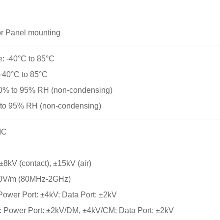
 or Panel mounting
: -40°C to 85°C
-40°C to 85°C
10% to 95% RH (non-condensing)
 to 95% RH (non-condensing)
MC
8kV (contact), ±15kV (air)
10V/m (80MHz-2GHz)
ower Port: ±4kV; Data Port: ±2kV
: Power Port: ±2kV/DM, ±4kV/CM; Data Port: ±2kV