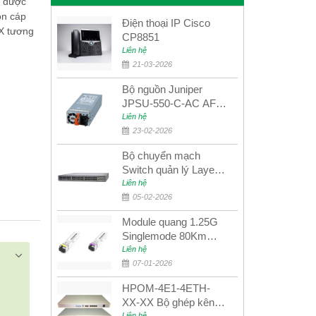
g được
ọn cáp
Điện thoại IP Cisco
X tương
CP8851
Liên hệ
21-03-2026
Bộ nguồn Juniper
JPSU-550-C-AC AFO
nguồn AC công suất
Liên hệ
550W dùng cho dòng
23-02-2026
switch Juniper
Bộ chuyển mạch
Networks EX4400
Switch quản lý Layer 3
Juniper QFX5100-48S
Liên hệ
05-02-2026
Module quang 1.25G
Singlemode 80Km
UPCOM MWS-12-45-
Liên hệ
80AD/MWS-12-54-
07-01-2026
80BD
HPOM-4E1-4ETH-
XX-XX Bộ ghép kênh
Liên hệ