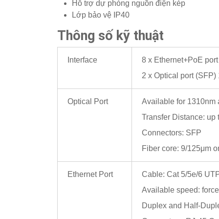
Hỗ trợ dự phòng nguồn điện kép
Lớp bảo vệ IP40
Thông số kỹ thuật
Interface
8 x Ethernet+PoE por
2 x Optical port (SFP
Optical Port
Available for 1310nm
Transfer Distance: up
Connectors: SFP
Fiber core: 9/125μm o
Ethernet Port
Cable: Cat 5/5e/6 UT
Available speed: forc
Duplex and Half-Duple