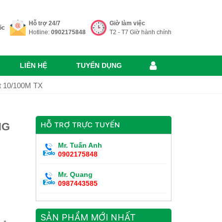
Hỗ trợ 24/7
Giờ làm việc
ốc
Hotline:
0902175848
T2 - T7 Giờ hành chính
LIÊN HỆ
TUYỂN DỤNG
t 10/100M TX
NG
HỖ TRỢ TRỰC TUYẾN
Mr. Tuấn Anh
0902175848
Mr. Quang
0987443585
SẢN PHẨM MỚI NHẤT