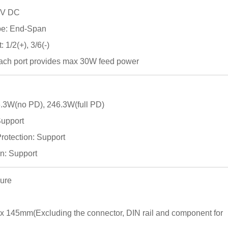
8V DC
pe: End-Span
1/2(+), 3/6(-)
ch port provides max 30W feed power
W(no PD), 246.3W(full PD)
Support
rotection: Support
n: Support
sure
x 145mm(Excluding the connector, DIN rail and component for