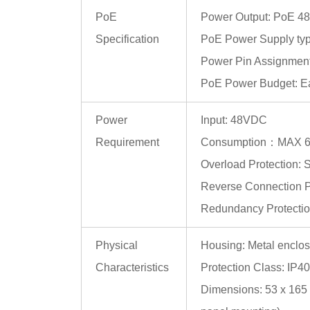
PoE
Power Output: PoE 4
Specification
PoE Power Supply ty
Power Pin Assignment: 
PoE Power Budget: Ea
Power
Input: 48VDC
Requirement
Consumption：MAX 6.3
Overload Protection: 
Reverse Connection P
Redundancy Protectio
Physical
Housing: Metal enclo
Characteristics
Protection Class: IP40
Dimensions: 53 x 165 