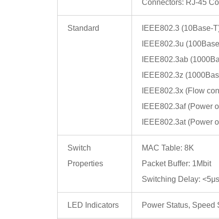
Connectors: RJ-45 Co
Standard
IEEE802.3 (10Base-T
IEEE802.3u (100Base
IEEE802.3ab (1000Ba
IEEE802.3z (1000Bas
IEEE802.3x (Flow cont
IEEE802.3af (Power o
IEEE802.3at (Power o
Switch
MAC Table: 8K
Properties
Packet Buffer: 1Mbit
Switching Delay: <5μ
LED Indicators
Power Status, Speed S