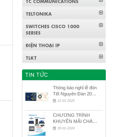
TC COMMUNICATIONS
TELTONIKA
SWITCHES CISCO 1000
SERIES
ĐIỆN THOẠI IP
TLKT
TIN TỨC
Thông báo nghỉ lễ đón
Tết Nguyên Đán 2026
– Xuân Bính Ngọ!
21-01-2025
CHƯƠNG TRÌNH
KHUYẾN MÃI CHÀO
MỪNG NĂM MỚI
30-01-2024
2024