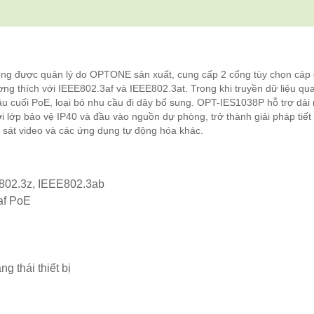
ng được quản lý do OPTONE sản xuất, cung cấp 2 cổng tùy chọn cáp
ng thích với IEEE802.3af và IEEE802.3at. Trong khi truyền dữ liệu qu
đầu cuối PoE, loại bỏ nhu cầu đi dây bổ sung. OPT-IES1038P hỗ trợ dải 
i lớp bảo vệ IP40 và đầu vào nguồn dự phòng, trở thành giải pháp tiết
 sát video và các ứng dụng tự động hóa khác.
E802.3z, IEEE802.3ab
af PoE
g thái thiết bị