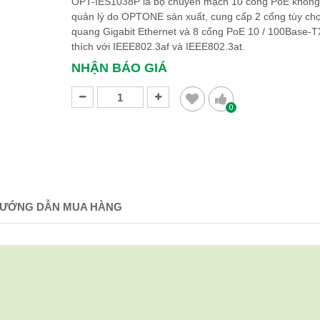
OPT-IES1038P là bộ chuyển mạch 10 cổng PoE khôn
quản lý do OPTONE sản xuất, cung cấp 2 cổng tùy ch
quang Gigabit Ethernet và 8 cổng PoE 10 / 100Base-T
thích với IEEE802.3af và IEEE802.3at.
NHẬN BÁO GIÁ
0
ƯỚNG DẪN MUA HÀNG