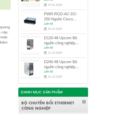
quang quản lý SDH
4E1+4ETH+RS232
07-01-2026
PWR-RGD-AC-DC-
250 Nguồn Cisco
Industrial 250W
Liên hệ
 quang
PoE/PoE+
30-12-2025
a cáp,
nhiệt
D120-48 Upcom Bộ
 kiệm
nguồn công nghiệp
đầu ra đơn 120W
Liên hệ
48VDC
11-12-2025
D240-48 Upcom Bộ
nguồn công nghiệp
đầu ra đơn 240W
Liên hệ
48VDC
11-12-2025
DANH MỤC SẢN PHẨM
BỘ CHUYỂN ĐỔI ETHERNET
CÔNG NGHIỆP