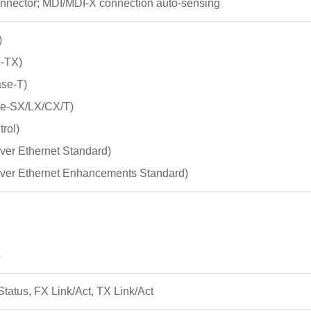
nnector; MDI/MDI-X connection auto-sensing
)
-TX)
se-T)
e-SX/LX/CX/T)
rol)
ver Ethernet Standard)
ver Ethernet Enhancements Standard)
s
tatus, FX Link/Act, TX Link/Act