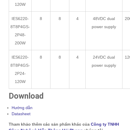
120W
IES6220-
8
8
4
48VDC dual
20
8T8P4GS-
power supply
2P48-
200W
IES6220-
8
8
4
24VDC dual
12
8T8P4GS-
power supply
2P24-
120W
Download
Hướng dẫn
Datasheet
Tham khảo thêm các sản phẩm khác của
Công ty TNHH