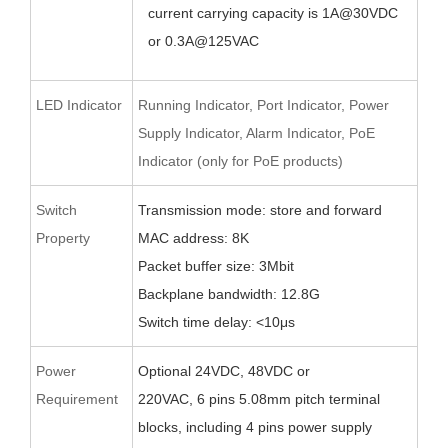
current carrying capacity is 1A@
30
VDC
or 0.
3
A@12
5
VAC
LED Indicator
Running Indicator, Port Indicator, Power
Supply Indicator, Alarm Indicator, PoE
Indicator (only for PoE products)
Switch
Transmission mode: store and forward
Property
MAC address: 8K
Packet buffer size:
3
Mbit
Backplane bandwidth:
12.8
G
Switch time delay: <10μs
Power
O
ptional 24VDC,
48VDC
or
Requirement
220VAC
,
6
pin
s
5.08
mm pitch terminal
blocks
, including 4 pins power supply