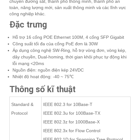
chuyển đường sắt, thành phố thông minh, thành phố an
toàn, năng lượng mới, sản xuất thông minh và các lĩnh vực
công nghiệp khác.
Đặc trưng
Hỗ trợ 16 cổng POE Ethernet 100M, 4 cổng SFP Gigabit
Công suất tối đa của cổng PoE đơn là 30W
Áp dụng công nghệ SW-Ring, hỗ trợ vòng đơn, vòng kép,
dây chuyền, Dual-homing, thời gian khôi phục tự động khi
lỗi mạng <20ms
Nguồn điện: nguồn điện kép 24VDC
Nhiệt độ hoạt động: -40 ~ 75℃
Thông số kĩ thuật
Standard &
IEEE 802.3 for 10Base-T
Protocol
IEEE 802.3u for 100Base-TX
IEEE 802.3z for 1000Base-X
IEEE 802.3x for Flow Control
IEEE 802.1D for Spanning Tree Protocol