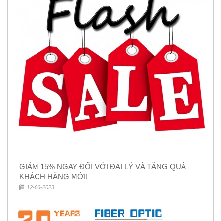
GIẢM 15% NGAY ĐỐI VỚI ĐẠI LÝ VÀ TẶNG QUÀ
KHÁCH HÀNG MỚI!
12-06-2023