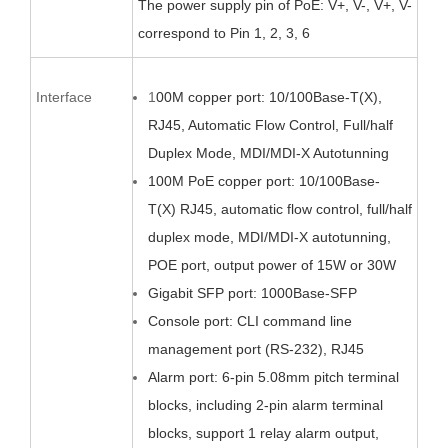
The power supply pin of PoE:
V+, V-, V+,
V-
correspond to Pin 1, 2, 3, 6
Interface
1
00M copper port: 10/100Base-T(X),
RJ45, Automatic Flow Control, Full/half
Duplex Mode, MDI/MDI-X Autotunning
100M PoE copper
port: 10/100Base-
T(X)
RJ45, automatic flow control, full/half
duplex mode, MDI/MDI-X autotunning,
POE port, output power of 15W or 30W
Gigabit SFP port: 1000Base-SFP
Console port: CLI command line
management port (RS-232), RJ45
Alarm port:
6
-pin
5.08
mm pitch terminal
blocks,
including 2-pin alarm terminal
blocks,
support 1 relay alarm output,