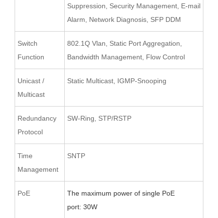
Suppression, Security Management, E-mail
Alarm, Network Diagnosis, SFP DDM
Switch
802.1Q Vlan, Static Port Aggregation,
Function
Bandwidth Management, Flow Control
Unicast /
Static Multicast, IGMP-Snooping
Multicast
Redundancy
SW-Ring, STP/RSTP
Protocol
Time
SNTP
Management
PoE
T
he maximum power of single PoE
port
:
30W