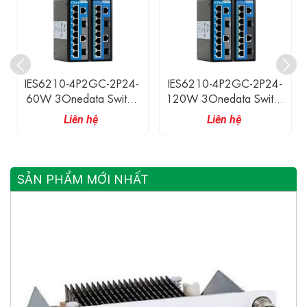
IES6210-4P2GC-2P24-
IES6210-4P2GC-2P48-
120W 3Onedata Switch
120W 3Onedata Switch
Công Nghiệp 2 Cổng
Công Nghiệp 2 Cổng
Liên hệ
Liên hệ
Combo Gigabit, 4 Cổng
Combo Gigabit, 4 Cổng
Ethernet POE 100M
Ethernet POE 100M
SẢN PHẨM MỚI NHẤT