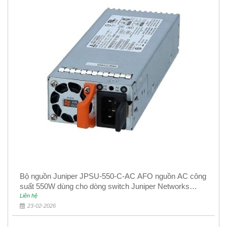
Bộ nguồn Juniper JPSU-550-C-AC AFO nguồn AC công
suất 550W dùng cho dòng switch Juniper Networks
EX4400
Liên hệ
23-02-2026