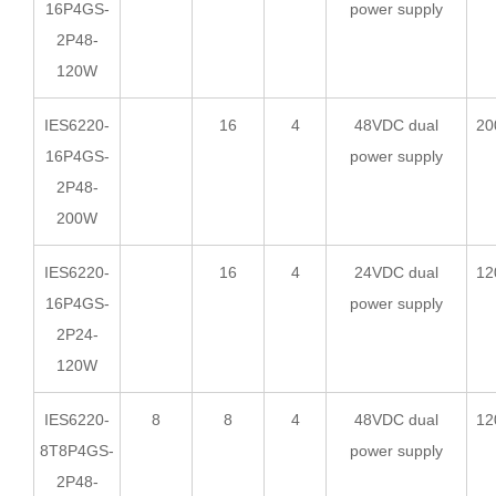
16P4GS-
power supply
2P48-
120W
IES6220-
16
4
48VDC dual
20
16P4GS-
power supply
2P48-
200W
IES6220-
16
4
24VDC dual
12
16P4GS-
power supply
2P24-
120W
IES6220-
8
8
4
48VDC dual
12
8T8P4GS-
power supply
2P48-