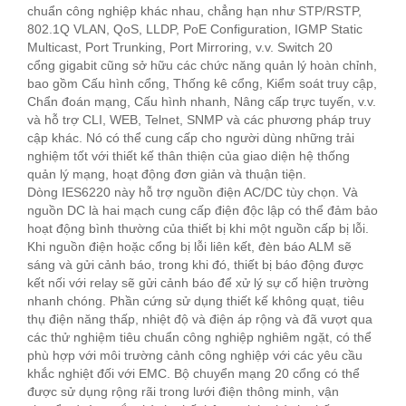
chuẩn công nghiệp khác nhau, chẳng hạn như STP/RSTP,
802.1Q VLAN, QoS, LLDP, PoE Configuration, IGMP Static
Multicast, Port Trunking, Port Mirroring, v.v. Switch 20
cổng gigabit cũng sở hữu các chức năng quản lý hoàn chỉnh,
bao gồm Cấu hình cổng, Thống kê cổng, Kiểm soát truy cập,
Chẩn đoán mạng, Cấu hình nhanh, Nâng cấp trực tuyến, v.v.
và hỗ trợ CLI, WEB, Telnet, SNMP và các phương pháp truy
cập khác. Nó có thể cung cấp cho người dùng những trải
nghiệm tốt với thiết kế thân thiện của giao diện hệ thống
quản lý mạng, hoạt động đơn giản và thuận tiện.
Dòng IES6220 này hỗ trợ nguồn điện AC/DC tùy chọn. Và
nguồn DC là hai mạch cung cấp điện độc lập có thể đảm bảo
hoạt động bình thường của thiết bị khi một nguồn cấp bị lỗi.
Khi nguồn điện hoặc cổng bị lỗi liên kết, đèn báo ALM sẽ
sáng và gửi cảnh báo, trong khi đó, thiết bị báo động được
kết nối với relay sẽ gửi cảnh báo để xử lý sự cố hiện trường
nhanh chóng. Phần cứng sử dụng thiết kế không quạt, tiêu
thụ điện năng thấp, nhiệt độ và điện áp rộng và đã vượt qua
các thử nghiệm tiêu chuẩn công nghiệp nghiêm ngặt, có thể
phù hợp với môi trường cảnh công nghiệp với các yêu cầu
khắc nghiệt đối với EMC. Bộ chuyển mạng 20 cổng có thể
được sử dụng rộng rãi trong lưới điện thông minh, vận