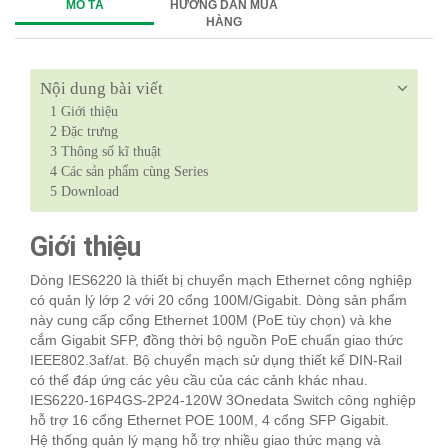
MÔ TẢ
HƯỚNG DẪN MUA
HÀNG
Nội dung bài viết
1
Giới thiệu
2
Đặc trưng
3
Thông số kĩ thuật
4
Các sản phẩm cùng Series
5
Download
Giới thiệu
Dòng IES6220 là thiết bị chuyển mạch Ethernet công nghiệp
có quản lý lớp 2 với 20 cổng 100M/Gigabit. Dòng sản phẩm
này cung cấp cổng Ethernet 100M (PoE tùy chọn) và khe
cắm Gigabit SFP, đồng thời bộ nguồn PoE chuẩn giao thức
IEEE802.3af/at. Bộ chuyển mạch sử dụng thiết kế DIN-Rail
có thể đáp ứng các yêu cầu của các cảnh khác nhau.
IES6220-16P4GS-2P24-120W 3Onedata Switch công nghiệp
hỗ trợ 16 cổng Ethernet POE 100M, 4 cổng SFP Gigabit.
Hệ thống quản lý mạng hỗ trợ nhiều giao thức mạng và