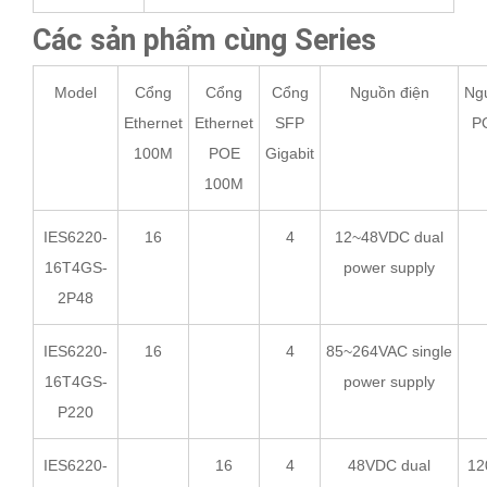
Các sản phẩm cùng Series
Model
Cổng
Cổng
Cổng
Nguồn điện
Ng
Ethernet
Ethernet
SFP
P
100M
POE
Gigabit
100M
IES6220-
16
4
12~48VDC dual
16T4GS-
power supply
2P48
IES6220-
16
4
85~264VAC single
16T4GS-
power supply
P220
IES6220-
16
4
48VDC dual
12