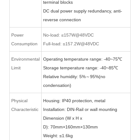
terminal blocks
D
C d
ual power supply redundancy,
anti-
reverse
connection
Power
No-load: ≤157W@48VDC
Consumption
Full-load: ≤157.2W@48VDC
Environmental
Operating temperature range: -40~75
℃
Limit
Storage temperature range: -40~
8
5
℃
Relative humidity: 5%
～
95%(no
condensation)
Physical
Housing: IP40 protection, metal
Characteristic
Installation: DIN-Rail
or wall
mounting
Dimension (W x H x
D):
70
mm×1
60
mm×1
3
0mm
Weight:
≤
1.6
kg