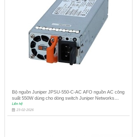
Bộ nguồn Juniper JPSU-550-C-AC AFO nguồn AC công
suất 550W dùng cho dòng switch Juniper Networks
EX4400
Liên hệ
23-02-2026