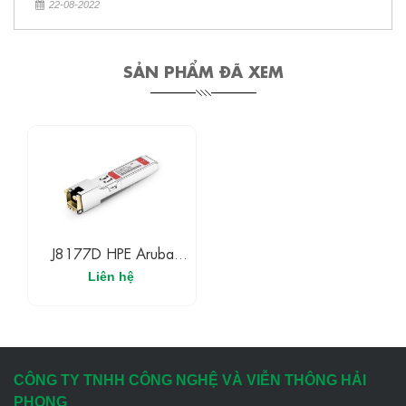
22-08-2022
SẢN PHẨM ĐÃ XEM
J8177D HPE Aruba
Module SFP Copper RJ-
Liên hệ
45 100m Transceiver
CÔNG TY TNHH CÔNG NGHỆ VÀ VIỄN THÔNG HẢI
PHONG