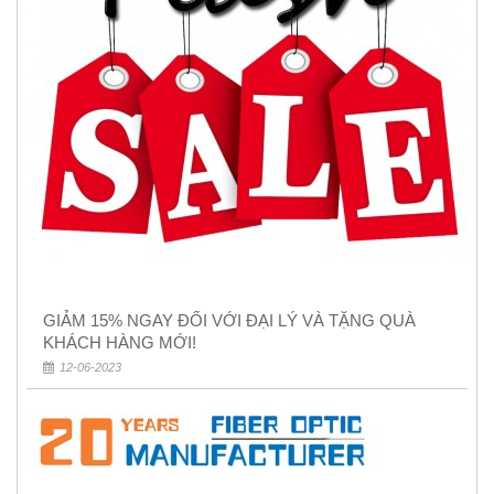
GIẢM 15% NGAY ĐỐI VỚI ĐẠI LÝ VÀ TẶNG QUÀ
KHÁCH HÀNG MỚI!
12-06-2023