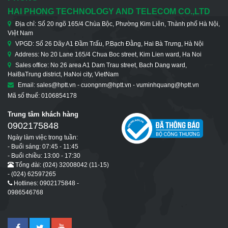
HAI PHONG TECHNOLOGY AND TELECOM CO.,LTD
Địa chỉ: Số 20 ngõ 165/4 Chùa Bộc, Phường Kim Liên, Thành phố Hà Nội,
Việt Nam
VPGD: Số 26 Dãy A1 Đầm Trấu, P.Bạch Đằng, Hai Bà Trưng, Hà Nội
Address: No 20 Lane 165/4 Chua Boc street, Kim Lien ward, Ha Noi
Sales office: No 26 area A1 Dam Trau street, Bach Dang ward,
HaiBaTrung district, HaNoi city, VietNam
Email: sales@hptt.vn - cuongnm@hptt.vn - vuminhquang@hptt.vn
Mã số thuế: 0106854178
Trung tâm khách hàng
0902175848
Ngày làm việc trong tuần:
- Buổi sáng: 07:45 - 11:45
- Buổi chiều: 13:00 - 17:30
Tổng đài: (024) 32008042 (11-15)
- (024) 62597265
Hotlines: 0902175848 -
0986546768