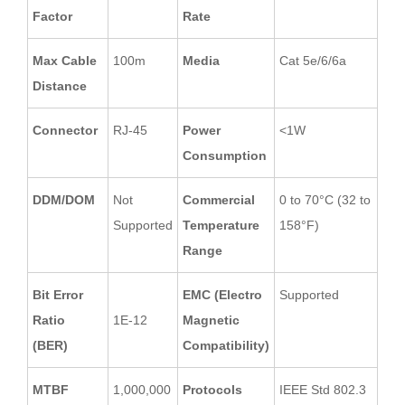
Factor
Rate
Max Cable
100m
Media
Cat 5e/6/6a
Distance
Connector
RJ-45
Power
<1W
Consumption
DDM/DOM
Not
Commercial
0 to 70°C (32 to
Supported
Temperature
158°F)
Range
Bit Error
EMC (Electro
Supported
Ratio
1E-12
Magnetic
(BER)
Compatibility)
MTBF
1,000,000
Protocols
IEEE Std 802.3