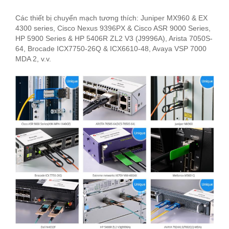
Các thiết bị chuyển mạch tương thích: Juniper MX960 & EX
4300 series, Cisco Nexus 9396PX & Cisco ASR 9000 Series,
HP 5900 Series & HP 5406R ZL2 V3 (J9996A), Arista 7050S-
64, Brocade ICX7750-26Q & ICX6610-48, Avaya VSP 7000
MDA 2, v.v.