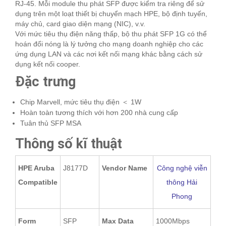
RJ-45. Mỗi module thu phát SFP được kiểm tra riêng để sử
dụng trên một loạt thiết bị chuyển mạch HPE, bộ định tuyến,
máy chủ, card giao diện mạng (NIC), v.v.
Với mức tiêu thụ điện năng thấp, bộ thu phát SFP 1G có thể
hoán đổi nóng là lý tưởng cho mạng doanh nghiệp cho các
ứng dụng LAN và các nơi kết nối mạng khác bằng cách sử
dụng kết nối cooper.
Đặc trưng
Chip Marvell, mức tiêu thụ điện ＜ 1W
Hoàn toàn tương thích với hơn 200 nhà cung cấp
Tuân thủ SFP MSA
Thông số kĩ thuật
HPE Aruba
J8177D
Vendor Name
Công nghệ viễn
Compatible
thông Hải
Phong
Form
SFP
Max Data
1000Mbps