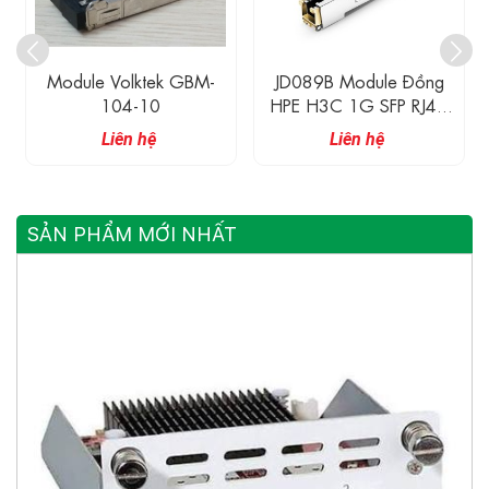
Module Volktek GBM-
JD089B Module Đồng
104-10
HPE H3C 1G SFP RJ45
Transceiver 100M
Liên hệ
Liên hệ
SẢN PHẨM MỚI NHẤT