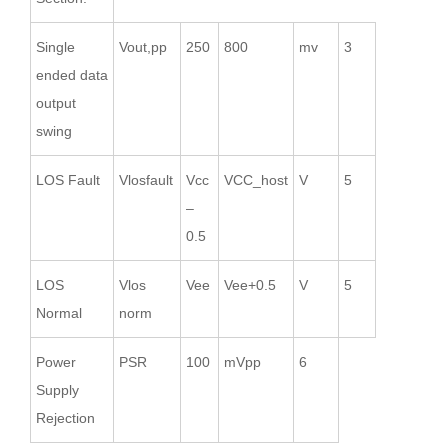
Single
Vout,pp
250
800
mv
3
ended data
output
swing
LOS Fault
Vlosfault
Vcc
VCC_host
V
5
–
0.5
LOS
Vlos
Vee
Vee+0.5
V
5
Normal
norm
Power
PSR
100
mVpp
6
Supply
Rejection