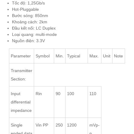
Tốc độ: 1,25Gb/s
Hot-Pluggable
Bước sóng: 850nm
Khoảng cách: 2km
Đầu kết nối: LC Duplex
Loại quang: multi-mode
Nguồn điện: 3.3V
Parameter
Symbol
Min.
Typical
Max.
Unit
Note
Transmitter
Section:
Input
Rin
90
100
110
differential
impedance
Single
Vin PP
250
1200
mVp-
ended data
p