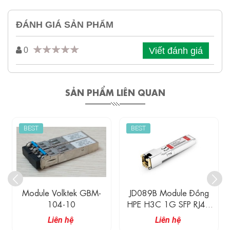
ĐÁNH GIÁ SẢN PHẨM
Viết đánh giá
0
SẢN PHẨM LIÊN QUAN
BEST
BEST
Module Volktek GBM-
JD089B Module Đồng
104-10
HPE H3C 1G SFP RJ45
Transceiver 100M
Liên hệ
Liên hệ