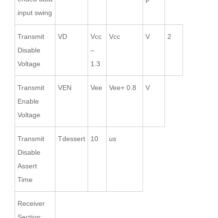
input swing
Transmit
VD
Vcc
Vcc
V
2
Disable
–
Voltage
1.3
Transmit
VEN
Vee
Vee+ 0.8
V
Enable
Voltage
Transmit
Tdessert
10
us
Disable
Assert
Time
Receiver
Section: