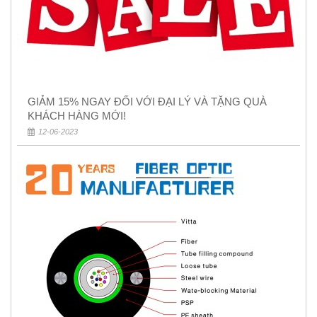
GIẢM 15% NGAY ĐỐI VỚI ĐẠI LÝ VÀ TẶNG QUÀ
KHÁCH HÀNG MỚI!
12-06-2023