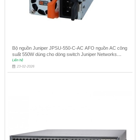
Bộ nguồn Juniper JPSU-550-C-AC AFO nguồn AC công
suất 550W dùng cho dòng switch Juniper Networks
EX4400
Liên hệ
23-02-2026