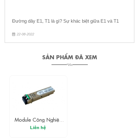
Đường dây E1, T1 là gì? Sự khác biệt giữa E1 và T1
22-08-2022
SẢN PHẨM ĐÃ XEM
Module Công Nghiệp
1,25Gb/s UPCOM
Liên hệ
MWS-12-55-XX