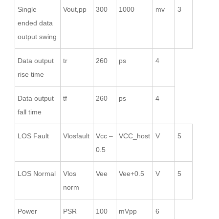
Single
Vout,pp
300
1000
mv
3
ended data
output swing
Data output
tr
260
ps
4
rise time
Data output
tf
260
ps
4
fall time
LOS Fault
Vlosfault
Vcc –
VCC_host
V
5
0.5
LOS Normal
Vlos
Vee
Vee+0.5
V
5
norm
Power
PSR
100
mVpp
6