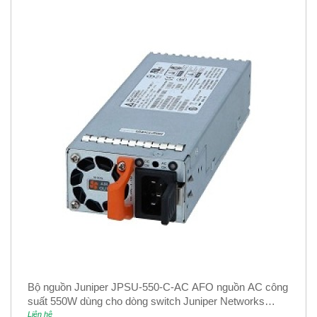
Bộ nguồn Juniper JPSU-550-C-AC AFO nguồn AC công
suất 550W dùng cho dòng switch Juniper Networks
EX4400
Liên hệ