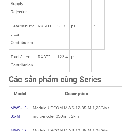
Supply
Rejection
Deterministic
RXΔDJ
51.7
ps
7
Jitter
Contribution
Total Jitter
RXΔTJ
122.4
ps
Contribution
Các sản phẩm cùng Series
Model
Description
MWS-12-
Module UPCOM MWS-12-85-M 1,25Gb/s,
85-M
multi-mode, 850nm, 2km
MWS-12-
Module UPCOM MWS-12-85-M 1,25Gb/s,