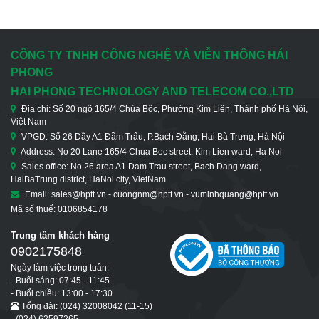
CÔNG TY TNHH CÔNG NGHỆ VÀ VIỄN THÔNG HẢI
PHONG
HAI PHONG TECHNOLOGY AND TELECOM CO.,LTD
Địa chỉ: Số 20 ngõ 165/4 Chùa Bộc, Phường Kim Liên, Thành phố Hà Nội,
Việt Nam
VPGD: Số 26 Dãy A1 Đầm Trấu, P.Bạch Đằng, Hai Bà Trưng, Hà Nội
Address: No 20 Lane 165/4 Chua Boc street, Kim Lien ward, Ha Noi
Sales office: No 26 area A1 Dam Trau street, Bach Dang ward,
HaiBaTrung district, HaNoi city, VietNam
Email: sales@hptt.vn - cuongnm@hptt.vn - vuminhquang@hptt.vn
Mã số thuế: 0106854178
Trung tâm khách hàng
0902175848
Ngày làm việc trong tuần:
- Buổi sáng: 07:45 - 11:45
- Buổi chiều: 13:00 - 17:30
Tổng đài: (024) 32008042 (11-15)
- (024) 62597265