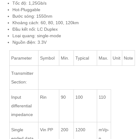
Tốc độ: 1,25Gb/s
Hot-Pluggable
Bước sóng: 1550nm
Khoảng cách: 60, 80, 100, 120km
Đầu kết nối: LC Duplex
Loại quang: single-mode
Nguồn điện: 3.3V
Parameter
Symbol
Min.
Typical
Max.
Unit
Note
Transmitter
Section:
Input
Rin
90
100
110
differential
impedance
Single
Vin PP
200
1200
mVp-
ended data
p