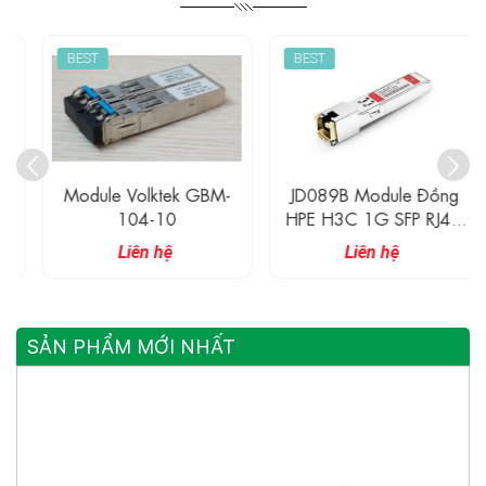
BEST
BEST
Module Volktek GBM-
JD089B Module Đồng
104-10
HPE H3C 1G SFP RJ45
Transceiver 100M
Liên hệ
Liên hệ
SẢN PHẨM MỚI NHẤT