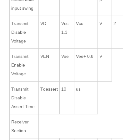
input swing
Transmit
VD
Vcc –
Vcc
V
2
Disable
1.3
Voltage
Transmit
VEN
Vee
Vee+ 0.8
V
Enable
Voltage
Transmit
Tdessert
10
us
Disable
Assert Time
Receiver
Section: