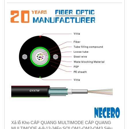
Xả lỗ Kho CÁP QUANG MULTIMODE CÁP QUANG
MULTIMODE 4-8-12-24Fo SỢI OM1-OM2-OM3 Siêu