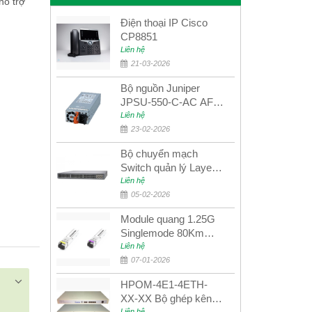
hỗ trợ
Điện thoại IP Cisco
CP8851
Liên hệ
21-03-2026
Bộ nguồn Juniper
JPSU-550-C-AC AFO
nguồn AC công suất
Liên hệ
550W dùng cho dòng
23-02-2026
switch Juniper
Bộ chuyển mạch
Networks EX4400
Switch quản lý Layer 3
Juniper QFX5100-48S
Liên hệ
05-02-2026
Module quang 1.25G
Singlemode 80Km
UPCOM MWS-12-45-
Liên hệ
80AD/MWS-12-54-
07-01-2026
80BD
HPOM-4E1-4ETH-
XX-XX Bộ ghép kênh
Liên hệ