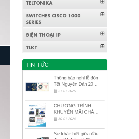
TELTONIKA
SWITCHES CISCO 1000
SERIES
ĐIỆN THOẠI IP
TLKT
TIN TỨC
Thông báo nghỉ lễ đón
Tết Nguyên Đán 2026
– Xuân Bính Ngọ!
21-01-2025
CHƯƠNG TRÌNH
KHUYẾN MÃI CHÀO
MỪNG NĂM MỚI
30-01-2024
2024
Sự khác biệt giữa đầu