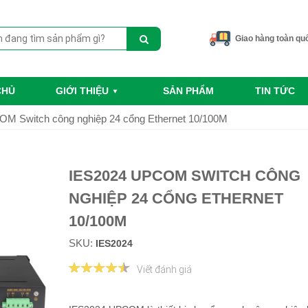
Giao hàng toàn qu
CHỦ
GIỚI THIỆU
SẢN PHẨM
TIN TỨC
M Switch công nghiệp 24 cổng Ethernet 10/100M
IES2024 UPCOM SWITCH CÔNG
NGHIỆP 24 CỔNG ETHERNET
10/100M
SKU:
IES2024
Viết đánh giá