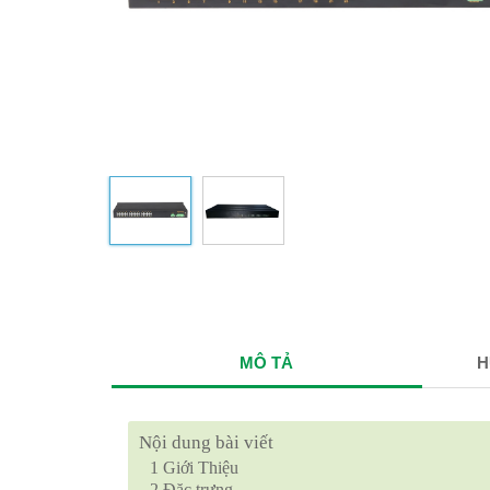
MÔ TẢ
H
Nội dung bài viết
1
Giới Thiệu
2
Đặc trưng