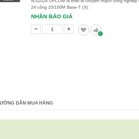
IES2024
UPCOM là thiết bị chuyển mạch công nghiệp 
24 cổng 10/100M Base-T (X).
NHẬN BÁO GIÁ
0
ƯỚNG DẪN MUA HÀNG