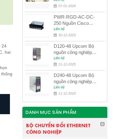
quang quản lý SDH
4E1+4ETH+RS232
07-01-2026
PWR-RGD-AC-DC-
250 Nguồn Cisco
Industrial 250W
Liên hệ
PoE/PoE+
30-12-2025
ợ 24
D120-48 Upcom Bộ
C. hai
nguồn công nghiệp
đầu ra đơn 120W
Liên hệ
48VDC
11-12-2025
chọn
 thống
D240-48 Upcom Bộ
nguồn công nghiệp
đầu ra đơn 240W
Liên hệ
48VDC
11-12-2025
DANH MỤC SẢN PHẨM
BỘ CHUYỂN ĐỔI ETHERNET
CÔNG NGHIỆP