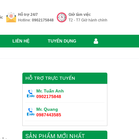
Hỗ trợ 24/7
Giờ làm việc
ốc
Hotline:
0902175848
T2 - T7 Giờ hành chính
LIÊN HỆ
TUYỂN DỤNG
HỖ TRỢ TRỰC TUYẾN
Mr. Tuấn Anh
0902175848
Mr. Quang
0987443585
SẢN PHẨM MỚI NHẤT