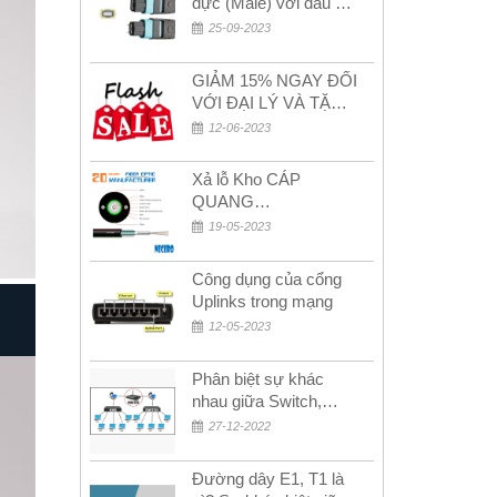
đực (Male) với đầu cái
(Female) trong bộ đầu
25-09-2023
nối MPO
GIẢM 15% NGAY ĐỐI
VỚI ĐẠI LÝ VÀ TẶNG
QUÀ KHÁCH HÀNG
12-06-2023
MỚI!
Xả lỗ Kho CÁP
QUANG
MULTIMODE CÁP
19-05-2023
QUANG
MULTIMODE 4-8-12-
Công dụng của cổng
24Fo SỢI OM1-OM2-
Uplinks trong mạng
OM3 Siêu Rẻ 5k
12-05-2023
Phân biệt sự khác
nhau giữa Switch,
Router và Hub
27-12-2022
Đường dây E1, T1 là