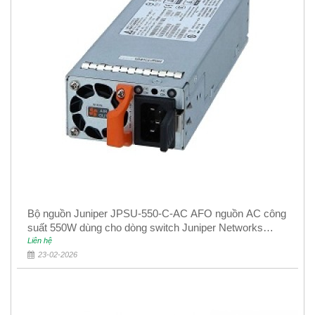
Bộ nguồn Juniper JPSU-550-C-AC AFO nguồn AC công
suất 550W dùng cho dòng switch Juniper Networks
EX4400
Liên hệ
23-02-2026