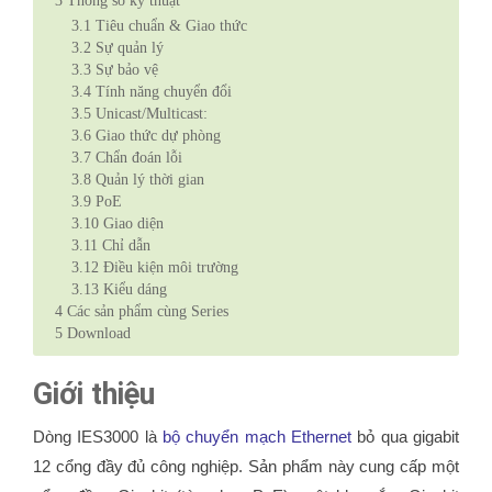
3
Thông số kỹ thuật
3.1
Tiêu chuẩn & Giao thức
3.2
Sự quản lý
3.3
Sự bảo vệ
3.4
Tính năng chuyển đổi
3.5
Unicast/Multicast:
3.6
Giao thức dự phòng
3.7
Chẩn đoán lỗi
3.8
Quản lý thời gian
3.9
PoE
3.10
Giao diện
3.11
Chỉ dẫn
3.12
Điều kiện môi trường
3.13
Kiểu dáng
4
Các sản phẩm cùng Series
5
Download
Giới thiệu
Dòng IES3000 là
bộ chuyển mạch Ethernet
bỏ qua gigabit
12 cổng đầy đủ công nghiệp.
Sản phẩm này cung cấp một