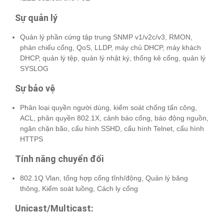
Sự quản lý
Quản lý phần cứng tập trung SNMP v1/v2c/v3, RMON,
phản chiếu cổng, QoS, LLDP, máy chủ DHCP, máy khách
DHCP, quản lý tệp, quản lý nhật ký, thống kê cổng, quản lý
SYSLOG
Sự bảo vệ
Phân loại quyền người dùng, kiểm soát chống tấn công,
ACL, phân quyền 802.1X, cảnh báo cổng, báo động nguồn,
ngăn chặn bão, cấu hình SSHD, cấu hình Telnet, cấu hình
HTTPS
Tính năng chuyển đổi
802.1Q Vlan, tổng hợp cổng tĩnh/động, Quản lý băng
thông, Kiểm soát luồng, Cách ly cổng
Unicast/Multicast: