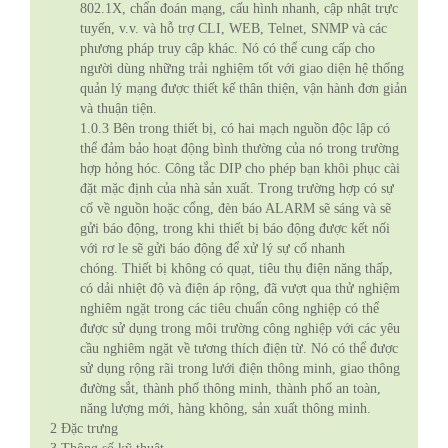
802.1X, chẩn đoán mạng, cấu hình nhanh, cập nhật trực
tuyến, v.v. và hỗ trợ CLI, WEB, Telnet, SNMP và các
phương pháp truy cập khác. Nó có thể cung cấp cho
người dùng những trải nghiệm tốt với giao diện hệ thống
quản lý mạng được thiết kế thân thiện, vận hành đơn giản
và thuận tiện.
1.0.3
Bên trong thiết bị, có hai mạch nguồn độc lập có
thể đảm bảo hoạt động bình thường của nó trong trường
hợp hỏng hóc. Công tắc DIP cho phép bạn khôi phục cài
đặt mặc định của nhà sản xuất. Trong trường hợp có sự
cố về nguồn hoặc cổng, đèn báo ALARM sẽ sáng và sẽ
gửi báo động, trong khi thiết bị báo động được kết nối
với rơ le sẽ gửi báo động để xử lý sự cố nhanh
chóng. Thiết bị không có quạt, tiêu thụ điện năng thấp,
có dải nhiệt độ và điện áp rộng, đã vượt qua thử nghiệm
nghiêm ngặt trong các tiêu chuẩn công nghiệp có thể
được sử dụng trong môi trường công nghiệp với các yêu
cầu nghiêm ngặt về tương thích điện từ. Nó có thể được
sử dụng rộng rãi trong lưới điện thông minh, giao thông
đường sắt, thành phố thông minh, thành phố an toàn,
năng lượng mới, hàng không, sản xuất thông minh.
2
Đặc trưng