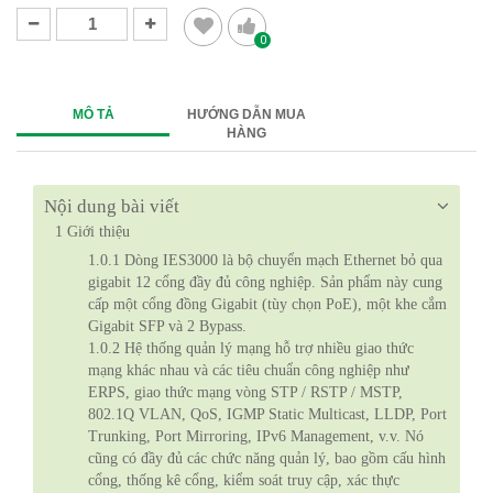
0
MÔ TẢ
HƯỚNG DẪN MUA
HÀNG
Nội dung bài viết
1
Giới thiệu
1.0.1
Dòng IES3000 là bộ chuyển mạch Ethernet bỏ qua
gigabit 12 cổng đầy đủ công nghiệp. Sản phẩm này cung
cấp một cổng đồng Gigabit (tùy chọn PoE), một khe cắm
Gigabit SFP và 2 Bypass.
1.0.2
Hệ thống quản lý mạng hỗ trợ nhiều giao thức
mạng khác nhau và các tiêu chuẩn công nghiệp như
ERPS, giao thức mạng vòng STP / RSTP / MSTP,
802.1Q VLAN, QoS, IGMP Static Multicast, LLDP, Port
Trunking, Port Mirroring, IPv6 Management, v.v. Nó
cũng có đầy đủ các chức năng quản lý, bao gồm cấu hình
cổng, thống kê cổng, kiểm soát truy cập, xác thực