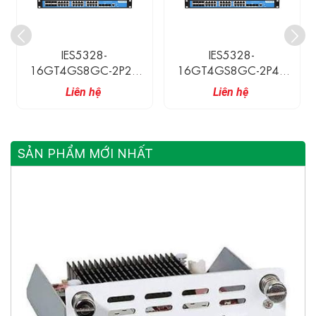
IES5328-
ES1018G-2GS UPCOM
16GT4GS8GC-2P48
Switch 16 Cổng Gigabit
3Onedata Switch Công
Ethernet + 2 Cổng
Liên hệ
Liên hệ
Nghiệp 16 Cổng
Gigabit SFP
Ethernet Gigabit, 4 Cổng
SFP Gigabit, 8 Cổng
Combo Gigabit
SẢN PHẨM MỚI NHẤT