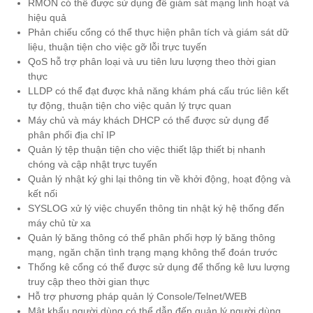
RMON có thể được sử dụng để giám sát mạng linh hoạt và
hiệu quả
Phản chiếu cổng có thể thực hiện phân tích và giám sát dữ
liệu, thuận tiện cho việc gỡ lỗi trực tuyến
QoS hỗ trợ phân loại và ưu tiên lưu lượng theo thời gian
thực
LLDP có thể đạt được khả năng khám phá cấu trúc liên kết
tự động, thuận tiện cho việc quản lý trực quan
Máy chủ và máy khách DHCP có thể được sử dụng để
phân phối địa chỉ IP
Quản lý tệp thuận tiện cho việc thiết lập thiết bị nhanh
chóng và cập nhật trực tuyến
Quản lý nhật ký ghi lại thông tin về khởi động, hoạt động và
kết nối
SYSLOG xử lý việc chuyển thông tin nhật ký hệ thống đến
máy chủ từ xa
Quản lý băng thông có thể phân phối hợp lý băng thông
mạng, ngăn chặn tình trạng mạng không thể đoán trước
Thống kê cổng có thể được sử dụng để thống kê lưu lượng
truy cập theo thời gian thực
Hỗ trợ phương pháp quản lý Console/Telnet/WEB
Mật khẩu người dùng có thể dẫn đến quản lý người dùng