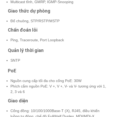
Multicast tĩnh, GMRP, IGMP-Snooping
Giao thức dự phòng
Đổ chuông, STP/RSTP/MSTP
Chẩn đoán lỗi
Ping, Traceroute, Port Loopback
Quản lý thời gian
SNTP
PoE
Nguồn cung cấp tối đa cho cổng PoE: 30W
Phích cắm nguồn PoE: V +, V +, V- và V- tương ứng với 1,
2, 3 và 6
Giao diện
Cổng đồng: 10/100/1000Base-T (X), RJ45, điều khiển
luồng tự động, chế độ Full/Half Duplex, MDI/MDI-X