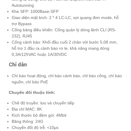
Autotunning
Khe SFP: 1000Base-SFP
Giao diện mặt bích: 2 * 4 LC-LC, sợi quang đơn mode, hỗ
trợ Bypass
Cổng bảng điều khiển: Cổng quản lý dòng lệnh CLI (RS-
232), RJ45
Cổng cảnh báo: Khối đầu cuối 2 chân với bước 5,08 mm,
hỗ trợ 1 đầu ra cảnh báo rơ le, khả năng mang dòng
0,3A/125VAC hoặc 1A/30VDC
Chỉ dẫn
Chỉ báo hoạt động, chỉ báo cảnh báo, chỉ báo cổng, chỉ báo
nguồn, chỉ báo PoE
Chuyển đổi thuộc tính:
Chế độ truyền: lưu và chuyển tiếp
Địa chỉ MAC: 8K
Kích thước bộ đệm gói: 4Mbit
Băng thông: 24G
Chuyển đổi độ trễ: <10μs