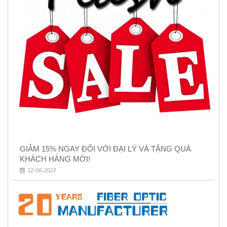
GIẢM 15% NGAY ĐỐI VỚI ĐẠI LÝ VÀ TẶNG QUÀ
KHÁCH HÀNG MỚI!
12-06-2023