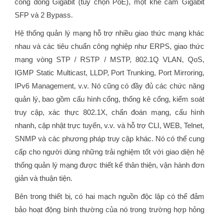
cổng đồng Gigabit (tùy chọn PoE), một khe cắm Gigabit
SFP và 2 Bypass.
Hệ thống quản lý mạng hỗ trợ nhiều giao thức mạng khác
nhau và các tiêu chuẩn công nghiệp như ERPS, giao thức
mạng vòng STP / RSTP / MSTP, 802.1Q VLAN, QoS,
IGMP Static Multicast, LLDP, Port Trunking, Port Mirroring,
IPv6 Management, v.v. Nó cũng có đầy đủ các chức năng
quản lý, bao gồm cấu hình cổng, thống kê cổng, kiểm soát
truy cập, xác thực 802.1X, chẩn đoán mạng, cấu hình
nhanh, cập nhật trực tuyến, v.v. và hỗ trợ CLI, WEB, Telnet,
SNMP và các phương pháp truy cập khác.
Nó có thể cung
cấp cho người dùng những trải nghiệm tốt với giao diện hệ
thống quản lý mạng được thiết kế thân thiện, vận hành đơn
giản và thuận tiện.
Bên trong thiết bị, có hai mạch nguồn độc lập có thể đảm
bảo hoạt động bình thường của nó trong trường hợp hỏng