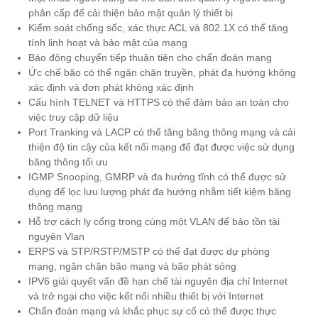
phân cấp để cải thiện bảo mật quản lý thiết bị
Kiểm soát chống sốc, xác thực ACL và 802.1X có thể tăng
tính linh hoạt và bảo mật của mạng
Báo động chuyển tiếp thuận tiện cho chẩn đoán mạng
Ức chế bão có thể ngăn chặn truyền, phát đa hướng không
xác định và đơn phát không xác định
Cấu hình TELNET và HTTPS có thể đảm bảo an toàn cho
việc truy cập dữ liệu
Port Tranking và LACP có thể tăng băng thông mạng và cải
thiện độ tin cậy của kết nối mạng để đạt được việc sử dụng
băng thông tối ưu
IGMP Snooping, GMRP và đa hướng tĩnh có thể được sử
dụng để lọc lưu lượng phát đa hướng nhằm tiết kiệm băng
thông mạng
Hỗ trợ cách ly cổng trong cùng một VLAN để bảo tồn tài
nguyên Vlan
ERPS và STP/RSTP/MSTP có thể đạt được dự phòng
mạng, ngăn chặn bão mạng và bão phát sóng
IPV6 giải quyết vấn đề hạn chế tài nguyên địa chỉ Internet
và trở ngại cho việc kết nối nhiều thiết bị với Internet
Chẩn đoán mạng và khắc phục sự cố có thể được thực