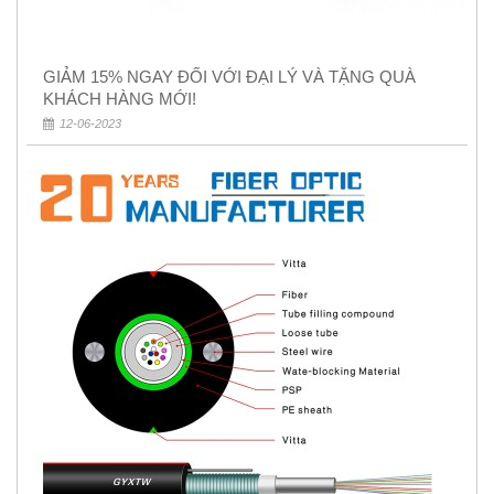
GIẢM 15% NGAY ĐỐI VỚI ĐẠI LÝ VÀ TẶNG QUÀ
KHÁCH HÀNG MỚI!
12-06-2023