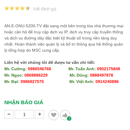
Viết đánh giá
AN-E-ONU-5200-TV đặt sang một bên trong tòa nhà thương mại
hoặc căn hộ để truy cập dịch vụ IP, dịch vụ truy cập truyền thống
và dịch vụ đường dây đặc biệt kỹ thuật số trong nền tảng duy
nhất. Hoàn thành việc quản lý và bố trí thông qua hệ thống quản
lý tổng hợp do MSC cung cấp.
Liên hệ với chúng tôi để được tư vấn chi tiết:
Mr. Cường
:
0986546768
Mr. Tuấn Anh
:
0902175848
Mr. Ngọc
:
0868886229
Mr. Dũng:
0888497878
Mr. Đạt:
0986927575
Mr. Việt Anh:
0914240896​​​​​​​
​​​​​​​
​​​​​​​
NHẬN BÁO GIÁ
0