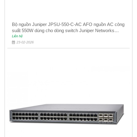
Bộ nguồn Juniper JPSU-550-C-AC AFO nguồn AC công
suất 550W dùng cho dòng switch Juniper Networks
EX4400
Liên hệ
23-02-2026