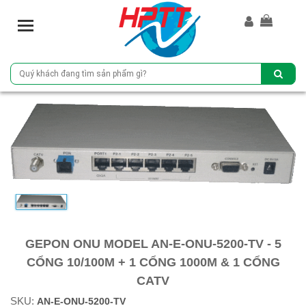
T
o
g
g
l
e
n
a
v
i
g
a
t
i
o
GEPON ONU MODEL AN-E-ONU-5200-TV - 5
n
CỔNG 10/100M + 1 CỔNG 1000M & 1 CỔNG
CATV
SKU:
AN-E-ONU-5200-TV