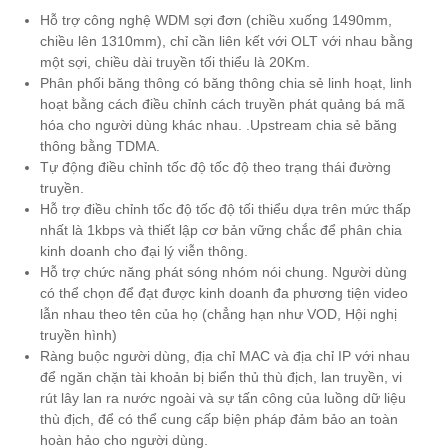
Hỗ trợ công nghệ WDM sợi đơn (chiều xuống 1490mm,
chiều lên 1310mm), chỉ cần liên kết với OLT với nhau bằng
một sợi, chiều dài truyền tối thiểu là 20Km.
Phân phối băng thông có băng thông chia sẻ linh hoạt, linh
hoạt bằng cách điều chỉnh cách truyền phát quảng bá mã
hóa cho người dùng khác nhau. .Upstream chia sẻ băng
thông bằng TDMA.
Tự động điều chỉnh tốc độ tốc độ theo trạng thái đường
truyền.
Hỗ trợ điều chỉnh tốc độ tốc độ tối thiểu dựa trên mức thấp
nhất là 1kbps và thiết lập cơ bản vững chắc để phân chia
kinh doanh cho đại lý viễn thông.
Hỗ trợ chức năng phát sóng nhóm nói chung. Người dùng
có thể chọn để đạt được kinh doanh đa phương tiện video
lẫn nhau theo tên của họ (chẳng hạn như VOD, Hội nghị
truyền hình)
Ràng buộc người dùng, địa chỉ MAC và địa chỉ IP với nhau
để ngăn chặn tài khoản bị biển thủ thù địch, lan truyền, vi
rút lây lan ra nước ngoài và sự tấn công của luồng dữ liệu
thù địch, để có thể cung cấp biện pháp đảm bảo an toàn
hoàn hảo cho người dùng.