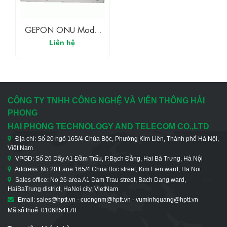
GEPON ONU Model
AN-E-ONU-5200-TV -
Liên hệ
5 Cổng 10/100M + 1
Cổng 1000M & 1
Cổng CATV
CÔNG TY TNHH CÔNG NGHỆ VÀ VIỄN THÔNG HẢI
PHONG
HAI PHONG TECHNOLOGY AND TELECOM CO.,LTD
Địa chỉ: Số 20 ngõ 165/4 Chùa Bộc, Phường Kim Liên, Thành phố Hà Nội,
Việt Nam
VPGD: Số 26 Dãy A1 Đầm Trấu, P.Bạch Đằng, Hai Bà Trưng, Hà Nội
Address: No 20 Lane 165/4 Chua Boc street, Kim Lien ward, Ha Noi
Sales office: No 26 area A1 Dam Trau street, Bach Dang ward,
HaiBaTrung district, HaNoi city, VietNam
Email: sales@hptt.vn - cuongnm@hptt.vn - vuminhquang@hptt.vn
Mã số thuế: 0106854178