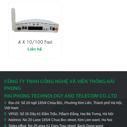
4 X 10/100 Fast
Ethernet + 2 FXS Phone
Liên hệ
+ 1 Wifi ONU
CÔNG TY TNHH CÔNG NGHỆ VÀ VIỄN THÔNG HẢI
PHONG
HAI PHONG TECHNOLOGY AND TELECOM CO.,LTD
Địa chỉ: Số 20 ngõ 165/4 Chùa Bộc, Phường Kim Liên, Thành phố Hà Nội,
Việt Nam
VPGD: Số 26 Dãy A1 Đầm Trấu, P.Bạch Đằng, Hai Bà Trưng, Hà Nội
Address: No 20 Lane 165/4 Chua Boc street, Kim Lien ward, Ha Noi
Sales office: No 26 area A1 Dam Trau street, Bach Dang ward,