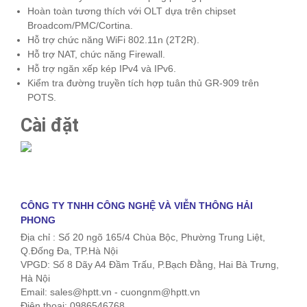
Hoàn toàn tương thích với OLT dựa trên chipset
Broadcom/PMC/Cortina.
Hỗ trợ chức năng WiFi 802.11n (2T2R).
Hỗ trợ NAT, chức năng Firewall.
Hỗ trợ ngăn xếp kép IPv4 và IPv6.
Kiểm tra đường truyền tích hợp tuân thủ GR-909 trên
POTS.
Cài đặt
CÔNG TY TNHH CÔNG NGHỆ VÀ VIỄN THÔNG HẢI
PHONG
Địa chỉ : Số 20 ngõ 165/4 Chùa Bộc, Phường Trung Liệt,
Q.Đống Đa, TP.Hà Nội
VPGD: Số 8 Dãy A4 Đầm Trấu, P.Bạch Đằng, Hai Bà Trưng,
Hà Nội
Email: sales@hptt.vn - cuongnm@hptt.vn
Điện thoại: 0986546768