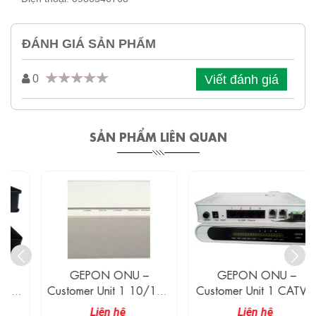
ĐÁNH GIÁ SẢN PHẨM
Viết đánh giá
0
SẢN PHẨM LIÊN QUAN
GEPON ONU –
GEPON ONU –
Customer Unit 1 10/100
Customer Unit 1 CATV +
Mbit/s Và 1 Cổng PON
4 FE + 2 FXS/FXO
Liên hệ
Liên hệ