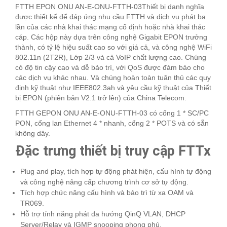
FTTH EPON ONU AN-E-ONU-FTTH-03Thiết bị danh nghĩa
được thiết kế để đáp ứng nhu cầu FTTH và dịch vụ phát ba
lần của các nhà khai thác mạng cố định hoặc nhà khai thác
cáp. Các hộp này dựa trên công nghệ Gigabit EPON trưởng
thành, có tỷ lệ hiệu suất cao so với giá cả, và công nghệ WiFi
802.11n (2T2R), Lớp 2/3 và cả VoIP chất lượng cao. Chúng
có độ tin cậy cao và dễ bảo trì, với QoS được đảm bảo cho
các dịch vụ khác nhau. Và chúng hoàn toàn tuân thủ các quy
định kỹ thuật như IEEE802.3ah và yêu cầu kỹ thuật của Thiết
bị EPON (phiên bản V2.1 trở lên) của China Telecom.
FTTH GEPON ONU AN-E-ONU-FTTH-03 có cổng 1 * SC/PC
PON, cổng lan Ethernet 4 * nhanh, cổng 2 * POTS và có sẵn
không dây.
Đặc trưng thiết bị truy cập FTTx
Plug and play, tích hợp tự động phát hiện, cấu hình tự động
và công nghệ nâng cấp chương trình cơ sở tự động.
Tích hợp chức năng cấu hình và bảo trì từ xa OAM và
TR069.
Hỗ trợ tính năng phát đa hướng QinQ VLAN, DHCP
Server/Relay và IGMP snooping phong phú.