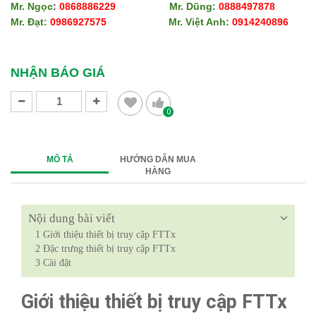
Mr. Ngọc
:
0868886229
Mr. Dũng:
0888497878
Mr. Đạt:
0986927575
Mr. Việt Anh:
0914240896​​​​​​​
​​​​​​​
​​​​​​​
NHẬN BÁO GIÁ
0
MÔ TẢ
HƯỚNG DẪN MUA
HÀNG
Nội dung bài viết
1
Giới thiệu thiết bị truy cập FTTx
2
Đặc trưng thiết bị truy cập FTTx
3
Cài đặt
Giới thiệu thiết bị truy cập FTTx