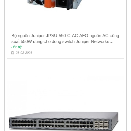
Bộ nguồn Juniper JPSU-550-C-AC AFO nguồn AC công
suất 550W dùng cho dòng switch Juniper Networks
EX4400
Liên hệ
23-02-2026