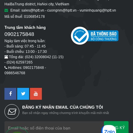
HaiBaTrung district, HaNoi city, VietNam
Email: sales@hptt.vn - cuongnm@hptt.vn - vuminhquang@hptt.vn
Mã số thuế: 0106854178
Trung tâm khách hàng
0902175848
Ngày làm việc trong tuần:
- Buổi sáng: 07:45 - 11:45
- Buổi chiều: 13:00 - 17:30
Tổng đài: (024) 32008042 (11-15)
- (024) 62597265
Hotlines: 0902175848 -
0986546768
ĐĂNG KÝ NHẬN EMAIL CỦA CHÚNG TÔI
Bạn sẽ nhận ngay những chương trình khuyến mãi mới nhất
ĐĂNG KÝ