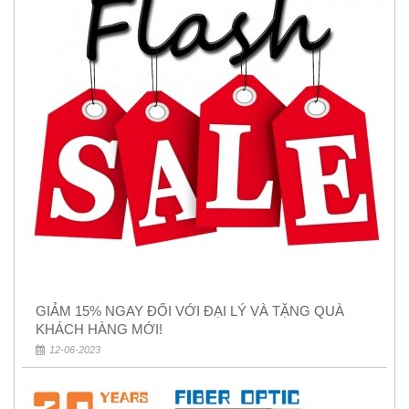
GIẢM 15% NGAY ĐỐI VỚI ĐẠI LÝ VÀ TẶNG QUÀ
KHÁCH HÀNG MỚI!
12-06-2023