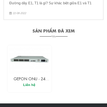
Đường dây E1, T1 là gì? Sự khác biệt giữa E1 và T1
22-08-2022
SẢN PHẨM ĐÃ XEM
GEPON ONU - 24
Cổng ONU Dung Lượng
Liên hệ
Cao Cho Các Ứng
Dụng FTTB