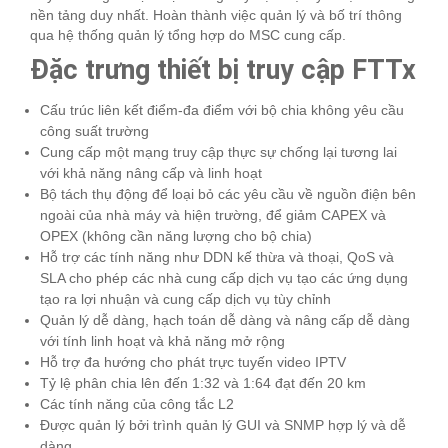
nền tảng duy nhất. Hoàn thành việc quản lý và bố trí thông
qua hệ thống quản lý tổng hợp do MSC cung cấp.
Đặc trưng thiết bị truy cập FTTx
Cấu trúc liên kết điểm-đa điểm với bộ chia không yêu cầu
công suất trường
Cung cấp một mạng truy cập thực sự chống lại tương lai
với khả năng nâng cấp và linh hoạt
Bộ tách thụ động để loại bỏ các yêu cầu về nguồn điện bên
ngoài của nhà máy và hiện trường, để giảm CAPEX và
OPEX (không cần năng lượng cho bộ chia)
Hỗ trợ các tính năng như DDN kế thừa và thoại, QoS và
SLA cho phép các nhà cung cấp dịch vụ tạo các ứng dụng
tạo ra lợi nhuận và cung cấp dịch vụ tùy chỉnh
Quản lý dễ dàng, hạch toán dễ dàng và nâng cấp dễ dàng
với tính linh hoạt và khả năng mở rộng
Hỗ trợ đa hướng cho phát trực tuyến video IPTV
Tỷ lệ phân chia lên đến 1:32 và 1:64 đạt đến 20 km
Các tính năng của công tắc L2
Được quản lý bởi trình quản lý GUI và SNMP hợp lý và dễ
dàng