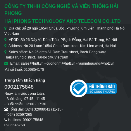
CÔNG TY TNHH CÔNG NGHỆ VÀ VIỄN THÔNG HẢI
PHONG
HAI PHONG TECHNOLOGY AND TELECOM CO.,LTD
Địa chỉ: Số 20 ngõ 165/4 Chùa Bộc, Phường Kim Liên, Thành phố Hà Nội,
Việt Nam
VPGD: Số 26 Dãy A1 Đầm Trấu, P.Bạch Đằng, Hai Bà Trưng, Hà Nội
Address: No 20 Lane 165/4 Chua Boc street, Kim Lien ward, Ha Noi
Sales office: No 26 area A1 Dam Trau street, Bach Dang ward,
HaiBaTrung district, HaNoi city, VietNam
Email: sales@hptt.vn - cuongnm@hptt.vn - vuminhquang@hptt.vn
Mã số thuế: 0106854178
Trung tâm khách hàng
0902175848
Ngày làm việc trong tuần:
- Buổi sáng: 07:45 - 11:45
- Buổi chiều: 13:00 - 17:30
Tổng đài: (024) 32008042 (11-15)
- (024) 62597265
Hotlines: 0902175848 -
0986546768