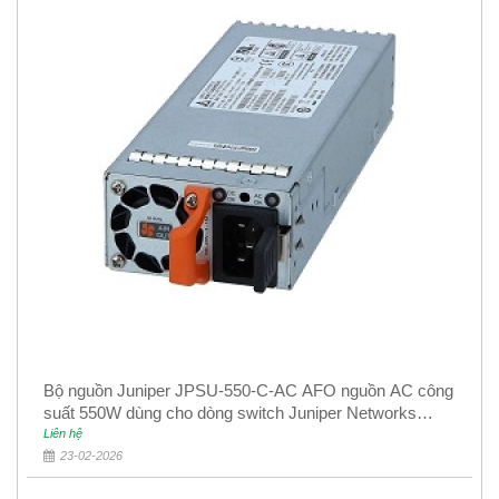
Bộ nguồn Juniper JPSU-550-C-AC AFO nguồn AC công
suất 550W dùng cho dòng switch Juniper Networks
EX4400
Liên hệ
23-02-2026