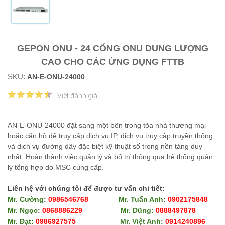
GEPON ONU - 24 CỔNG ONU DUNG LƯỢNG
CAO CHO CÁC ỨNG DỤNG FTTB
SKU:
AN-E-ONU-24000
Viết đánh giá
AN-E-ONU-24000 đặt sang một bên trong tòa nhà thương mại
hoặc căn hộ để truy cập dịch vụ IP, dịch vụ truy cập truyền thống
và dịch vụ đường dây đặc biệt kỹ thuật số trong nền tảng duy
nhất. Hoàn thành việc quản lý và bố trí thông qua hệ thống quản
lý tổng hợp do MSC cung cấp.
Liên hệ với chúng tôi để được tư vấn chi tiết:
Mr. Cường
:
0986546768
Mr. Tuấn Anh
:
0902175848
Mr. Ngọc
:
0868886229
Mr. Dũng:
0888497878
Mr. Đạt:
0986927575
Mr. Việt Anh:
0914240896​​​​​​​