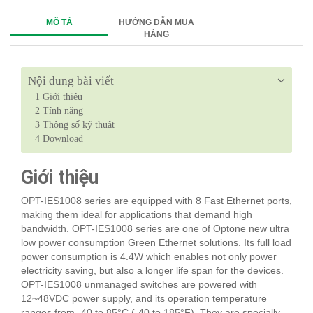
MÔ TẢ
HƯỚNG DẪN MUA
HÀNG
Nội dung bài viết
1
Giới thiệu
2
Tính năng
3
Thông số kỹ thuật
4
Download
Giới thiệu
OPT-IES1008 series are equipped with 8 Fast Ethernet ports,
making them ideal for applications that demand high
bandwidth. OPT-IES1008 series are one of Optone new ultra
low power consumption Green Ethernet solutions. Its full load
power consumption is 4.4W which enables not only power
electricity saving, but also a longer life span for the devices.
OPT-IES1008 unmanaged switches are powered with
12~48VDC power supply, and its operation temperature
ranges from -40 to 85°C (-40 to 185°F). They are specially