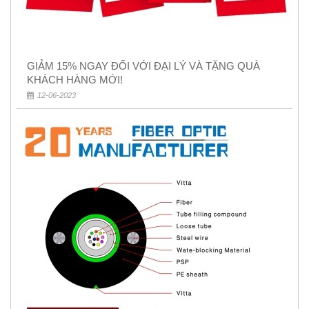
GIẢM 15% NGAY ĐỐI VỚI ĐẠI LÝ VÀ TẶNG QUÀ
KHÁCH HÀNG MỚI!
12-06-2023