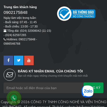
Trung tâm khách hàng
0902175848
Ngày làm việc trong tuần:
- Buổi sáng: 07:45 - 11:45
- Buổi chiều: 13:00 - 17:30
Tổng đài: (024) 32008042 (11-15)
- (024) 62597265
Hotlines: 0902175848 -
0986546768
ĐĂNG KÝ NHẬN EMAIL CỦA CHÚNG TÔI
Bạn sẽ nhận ngay những chương trình khuyến mãi mới nhất
ĐĂNG KÝ
Copyrights © 2026 CÔNG TY TNHH CÔNG NGHỆ VÀ VIỄN THÔNG
HẢI PHONG. All rights reserved.
Thiết kế website
bởi
Expro Việt Nam