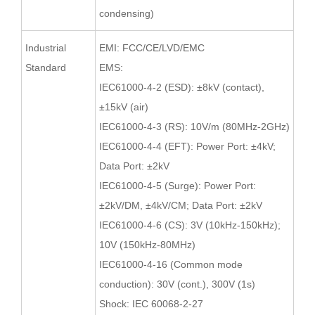
condensing)
Industrial
EMI: FCC/CE/LVD/EMC
Standard
EMS:
IEC61000-4-2 (ESD): ±8kV (contact),
±15kV (air)
IEC61000-4-3 (RS): 10V/m (80MHz-2GHz)
IEC61000-4-4 (EFT): Power Port: ±4kV;
Data Port: ±2kV
IEC61000-4-5 (Surge): Power Port:
±2kV/DM, ±4kV/CM; Data Port: ±2kV
IEC61000-4-6 (CS): 3V (10kHz-150kHz);
10V (150kHz-80MHz)
IEC61000-4-16 (Common mode
conduction): 30V (cont.), 300V (1s)
Shock: IEC 60068-2-27