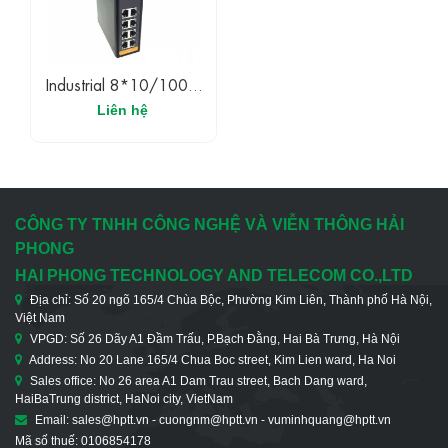
Industrial 8*10/100M
TX (OPT-IES1008)
Liên hệ
CÔNG TY TNHH CÔNG NGHỆ VÀ VIỄN THÔNG HẢI
PHONG
HAI PHONG TECHNOLOGY AND TELECOM CO.,LTD
Địa chỉ: Số 20 ngõ 165/4 Chùa Bộc, Phường Kim Liên, Thành phố Hà Nội,
Việt Nam
VPGD: Số 26 Dãy A1 Đầm Trấu, P.Bạch Đằng, Hai Bà Trưng, Hà Nội
Address: No 20 Lane 165/4 Chua Boc street, Kim Lien ward, Ha Noi
Sales office: No 26 area A1 Dam Trau street, Bach Dang ward,
HaiBaTrung district, HaNoi city, VietNam
Email: sales@hptt.vn - cuongnm@hptt.vn - vuminhquang@hptt.vn
Mã số thuế: 0106854178