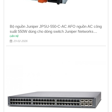
Bộ nguồn Juniper JPSU-550-C-AC AFO nguồn AC công
suất 550W dùng cho dòng switch Juniper Networks
EX4400
Liên hệ
23-02-2026