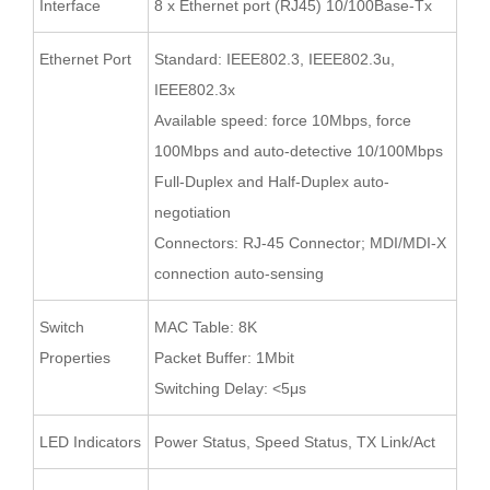
Interface
8 x Ethernet port (RJ45) 10/100Base-Tx
Ethernet Port
Standard: IEEE802.3, IEEE802.3u,
IEEE802.3x
Available speed: force 10Mbps, force
100Mbps and auto-detective 10/100Mbps
Full-Duplex and Half-Duplex auto-
negotiation
Connectors: RJ-45 Connector; MDI/MDI-X
connection auto-sensing
Switch
MAC Table: 8K
Properties
Packet Buffer: 1Mbit
Switching Delay: <5μs
LED Indicators
Power Status, Speed Status, TX Link/Act