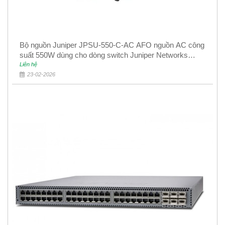
Bộ nguồn Juniper JPSU-550-C-AC AFO nguồn AC công
suất 550W dùng cho dòng switch Juniper Networks
EX4400
Liên hệ
23-02-2026