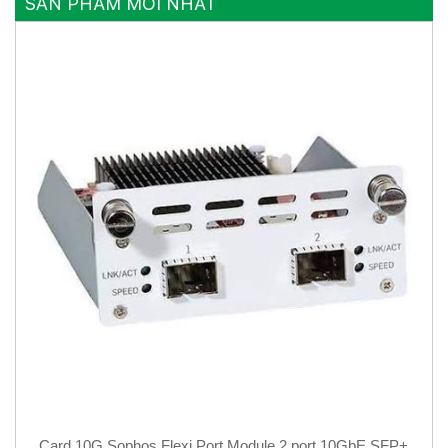
SẢN PHẨM MỚI NHẤT
Card 10G Sophos Flexi Port Module 2 port 10GbE SFP+