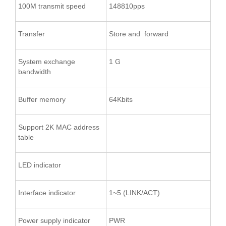
100M transmit speed
148810pps
Transfer
Store and forward
System exchange
1 G
bandwidth
Buffer memory
64Kbits
Support 2K MAC address
table
LED indicator
Interface indicator
1~5 (LINK/ACT)
Power supply indicator
PWR