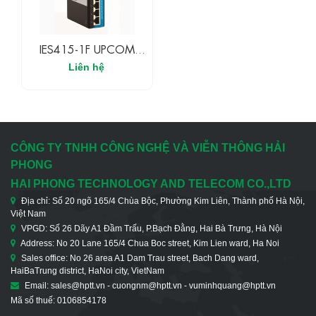
IES415-1F UPCOM
Switch Ethernet Công
Liên hệ
Nghiệp Không Quản Lý
4 Cổng 10/100M TX+
1 Cổng 100M FX
CÔNG TY TNHH CÔNG NGHỆ VÀ VIỄN THÔNG HẢI
PHONG
HAI PHONG TECHNOLOGY AND TELECOM CO.,LTD
Địa chỉ: Số 20 ngõ 165/4 Chùa Bộc, Phường Kim Liên, Thành phố Hà Nội,
Việt Nam
VPGD: Số 26 Dãy A1 Đầm Trấu, P.Bạch Đằng, Hai Bà Trưng, Hà Nội
Address: No 20 Lane 165/4 Chua Boc street, Kim Lien ward, Ha Noi
Sales office: No 26 area A1 Dam Trau street, Bach Dang ward,
HaiBaTrung district, HaNoi city, VietNam
Email: sales@hptt.vn - cuongnm@hptt.vn - vuminhquang@hptt.vn
Mã số thuế: 0106854178