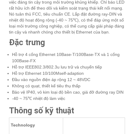
việc đáng tin cậy trong môi trường khủng khiếp. Chỉ báo LED
rất hữu ích để theo dõi và kiểm soát trạng thái kết nối mạng.
Nó tuân thủ FCC, tiêu chuẩn CE. Lắp đặt đường ray-DIN và
nhiệt độ hoạt động rộng (-40 ~ 75℃), có thể đáp ứng một số
loại môi trường công nghiệp, có thể cung cấp giải pháp đáng
tin cậy và nhanh chóng cho thiết bị Ethernet của bạn.
Đặc trưng
Hỗ trợ 4 cổng Ethernet 10Base-T/100Base-TX và 1 cổng
100Base-FX
Hỗ trợ IEEE802.3/802.3u lưu trữ và chuyển tiếp
Hỗ trợ Ethernet 10/100Mself-adaption
Đầu vào nguồn điện áp rộng 12 ~ 48VDC
Không có quạt, thiết kế tiêu thụ thấp
Bảo vệ IP40, vỏ kim loại độ bền cao, giá đỡ đường ray DIN
-40 ~ 75℃ nhiệt độ làm việc
Thông số kỹ thuật
Technology