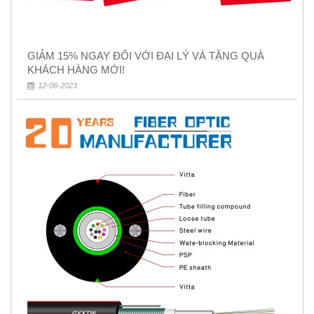
GIẢM 15% NGAY ĐỐI VỚI ĐẠI LÝ VÀ TẶNG QUÀ
KHÁCH HÀNG MỚI!
12-06-2023