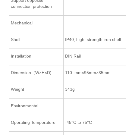
Support opposite
connection protection
Mechanical
Shell
IP40, high strength iron shell.
Installation
DIN Rail
Dimension（W×H×D)
110 mm×95mm×35mm
Weight
343g
Environmental
Operating Temperature
-45°C to 75°C