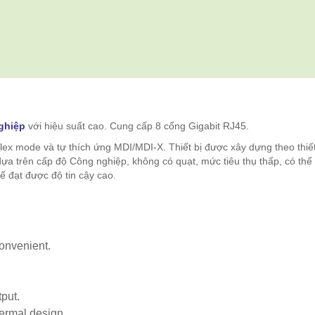
ghiệp
với hiệu suất cao. Cung cấp 8 cổng Gigabit RJ45.
duplex mode và tự thích ứng MDI/MDI-X. Thiết bị được xây dựng theo thiế
dựa trên cấp độ Công nghiệp, không có quạt, mức tiêu thụ thấp, có thể
ể đạt được độ tin cậy cao.
onvenient.
put.
ermal design.