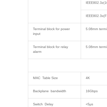
IEEE802.3z(1
IEEE802.3x(Fl
Terminal block for power
5.08mm termi
input
Terminal block for relay
5.08mm termi
alarm
MAC Table Size
4K
Backplane bandwidth
16Gbps
Switch Delay
<5μs