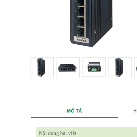
MÔ TẢ
H
Nội dung bài viết