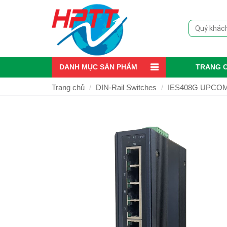
DANH MỤC SẢN PHẨM
TRANG 
Trang chủ
DIN-Rail Switches
IES408G UPCOM S