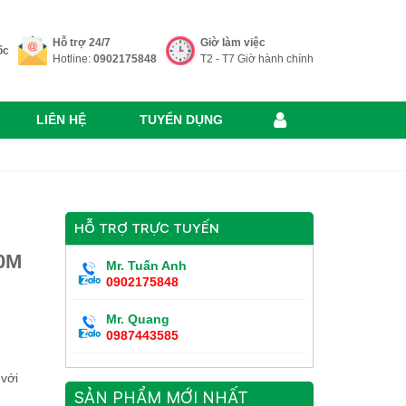
Hỗ trợ 24/7
Giờ làm việc
ốc
Hotline:
0902175848
T2 - T7 Giờ hành chính
LIÊN HỆ
TUYỂN DỤNG
HỖ TRỢ TRỰC TUYẾN
0M
Mr. Tuấn Anh
0902175848
Mr. Quang
0987443585
 với
SẢN PHẨM MỚI NHẤT