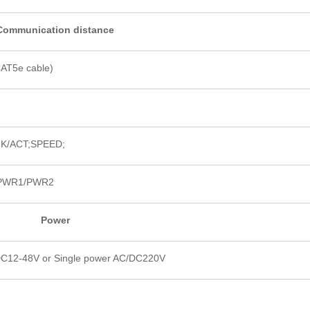
Communication distance
AT5e cable)
INK/ACT;SPEED;
 PWR1/PWR2
Power
C12-48V or Single power AC/DC220V