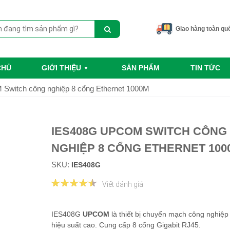
Giao hàng toàn qu
CHỦ
GIỚI THIỆU
SẢN PHẨM
TIN TỨC
witch công nghiệp 8 cổng Ethernet 1000M
IES408G UPCOM SWITCH CÔNG
NGHIỆP 8 CỔNG ETHERNET 100
SKU:
IES408G
Viết đánh giá
IES408G
UPCOM
là thiết bị chuyển mạch công nghiệp
hiệu suất cao. Cung cấp 8 cổng Gigabit RJ45.