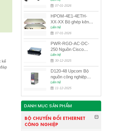
UPCOM MWS-12-45-
80AD/MWS-12-54-
07-01-2026
80BD
HPOM-4E1-4ETH-
XX-XX Bộ ghép kênh
quang quản lý SDH
Liên hệ
4E1+4ETH+RS232
07-01-2026
PWR-RGD-AC-DC-
250 Nguồn Cisco
Industrial 250W
Liên hệ
PoE/PoE+
t kế
30-12-2025
 đáp
D120-48 Upcom Bộ
nguồn công nghiệp
đầu ra đơn 120W
Liên hệ
48VDC
11-12-2025
DANH MỤC SẢN PHẨM
BỘ CHUYỂN ĐỔI ETHERNET
CÔNG NGHIỆP