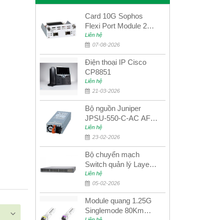
Card 10G Sophos
Flexi Port Module 2
port 10GbE SFP+
Liên hệ
SGMOD2F2PUR
07-08-2026
2port 10GbE SFP+
Điện thoại IP Cisco
CP8851
Liên hệ
21-03-2026
Bộ nguồn Juniper
JPSU-550-C-AC AFO
nguồn AC công suất
Liên hệ
550W dùng cho dòng
23-02-2026
switch Juniper
Bộ chuyển mạch
Networks EX4400
Switch quản lý Layer 3
Juniper QFX5100-48S
Liên hệ
05-02-2026
Module quang 1.25G
Singlemode 80Km
Liên hệ