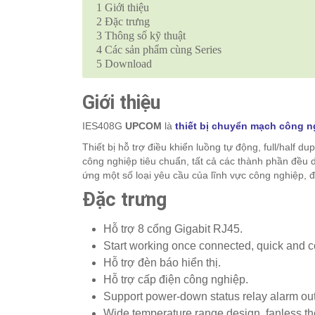
1
Giới thiệu
2
Đặc trưng
3
Thông số kỹ thuật
4
Các sản phẩm cùng Series
5
Download
Giới thiệu
IES408G
UPCOM
là
thiết bị chuyển mạch công n
Thiết bị hỗ trợ điều khiển luồng tự động, full/half 
công nghiệp tiêu chuẩn, tất cả các thành phần đều 
ứng một số loại yêu cầu của lĩnh vực công nghiệp, đ
Đặc trưng
Hỗ trợ 8 cổng Gigabit RJ45.
Start working once connected, quick and c
Hỗ trợ đèn báo hiển thị.
Hỗ trợ cấp điện công nghiệp.
Support power-down status relay alarm out
Wide temperature range design ,fanless th