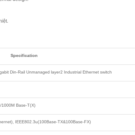
iệt.
Specification
igabit Din-Rail Unmanaged layer2 Industrial Ethernet switch
0/1000M Base-T(X)
hernet), IEEE802.3u(100Base-TX&100Base-FX)