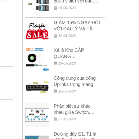
đực (Male) với đầu cái
(Female) trong bộ đầu
25-09-2023
nối MPO
GIẢM 15% NGAY ĐỐI
VỚI ĐẠI LÝ VÀ TẶNG
QUÀ KHÁCH HÀNG
12-06-2023
MỚI!
Xả lỗ Kho CÁP
QUANG
MULTIMODE CÁP
19-05-2023
QUANG
MULTIMODE 4-8-12-
Công dụng của cổng
24Fo SỢI OM1-OM2-
Uplinks trong mạng
OM3 Siêu Rẻ 5k
12-05-2023
Phân biệt sự khác
nhau giữa Switch,
Router và Hub
27-12-2022
Đường dây E1, T1 là