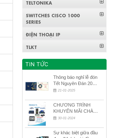
TELTONIKA
SWITCHES CISCO 1000
SERIES
ĐIỆN THOẠI IP
TLKT
TIN TỨC
Thông báo nghỉ lễ đón
Tết Nguyên Đán 2026
– Xuân Bính Ngọ!
21-01-2025
CHƯƠNG TRÌNH
KHUYẾN MÃI CHÀO
MỪNG NĂM MỚI
30-01-2024
2024
Sự khác biệt giữa đầu