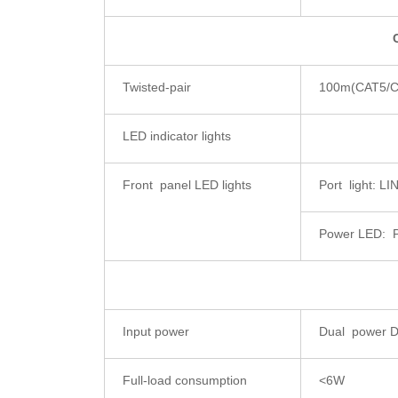
Twisted-pair
100m(CAT5/C
LED indicator lights
Front panel LED lights
Port light: L
Power LED:
Input power
Dual power D
Full-load consumption
<6W