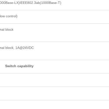
000Base-LX)IEEE802.3ab(1000Base-T)
ow control)
nal block
nal block, 1A@24VDC
Switch capability