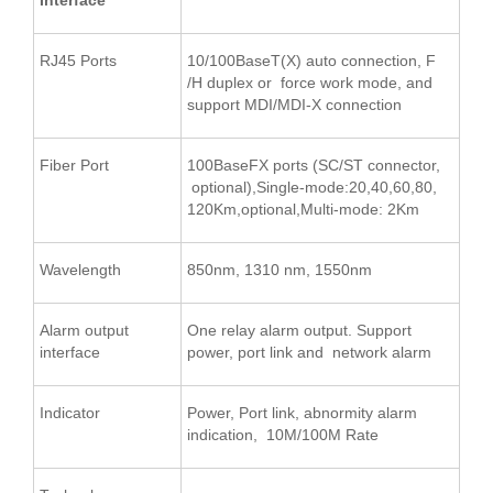
RJ45 Ports
10/100BaseT(X) auto connection, F
/H duplex or force work mode, and
support MDI/MDI-X connection
Fiber Port
100BaseFX ports (SC/ST connector,
optional),Single-mode:20,40,60,80,
120Km,optional,Multi-mode: 2Km
Wavelength
850nm, 1310 nm, 1550nm
Alarm output
One relay alarm output. Support
interface
power, port link and network alarm
Indicator
Power, Port link, abnormity alarm
indication, 10M/100M Rate