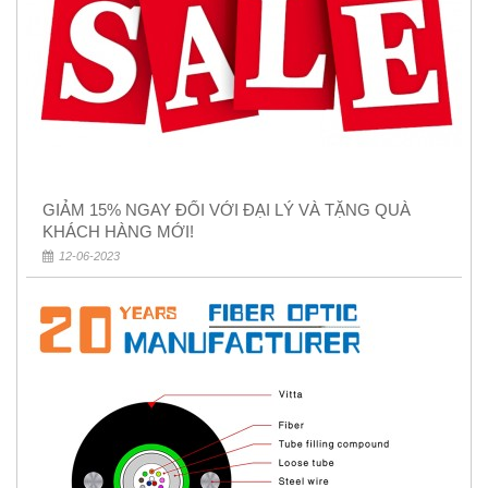
GIẢM 15% NGAY ĐỐI VỚI ĐẠI LÝ VÀ TẶNG QUÀ
KHÁCH HÀNG MỚI!
12-06-2023