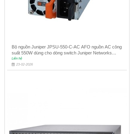
Bộ nguồn Juniper JPSU-550-C-AC AFO nguồn AC công
suất 550W dùng cho dòng switch Juniper Networks
EX4400
Liên hệ
23-02-2026