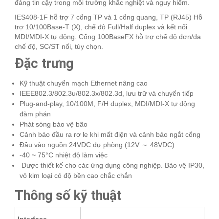
đáng tin cậy trong môi trường khắc nghiệt và nguy hiểm.
IES408-1F hỗ trợ 7 cổng TP và 1 cổng quang, TP (RJ45) Hỗ
trợ 10/100Base-T (X), chế độ Full/Half duplex và kết nối
MDI/MDI-X tự động. Cổng 100BaseFX hỗ trợ chế độ đơn/đa
chế độ, SC/ST nối, tùy chọn.
Đặc trưng
Kỹ thuật chuyển mạch Ethernet nâng cao
IEEE802.3/802.3u/802.3x/802.3d, lưu trữ và chuyển tiếp
Plug-and-play, 10/100M, F/H duplex, MDI/MDI-X tự động
đàm phán
Phát sóng bảo vệ bão
Cảnh báo đầu ra rơ le khi mất điện và cảnh báo ngắt cổng
Đầu vào nguồn 24VDC dự phòng (12V ～ 48VDC)
-40 ~ 75°C nhiệt độ làm việc
Được thiết kế cho các ứng dụng công nghiệp. Bảo vệ IP30,
vỏ kim loại có độ bền cao chắc chắn
Thông số kỹ thuật
Interface