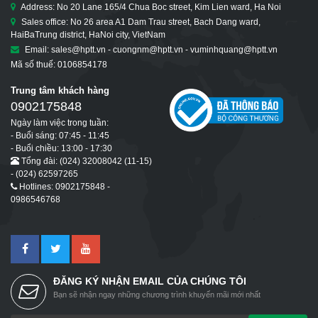
Address: No 20 Lane 165/4 Chua Boc street, Kim Lien ward, Ha Noi
Sales office: No 26 area A1 Dam Trau street, Bach Dang ward,
HaiBaTrung district, HaNoi city, VietNam
Email: sales@hptt.vn - cuongnm@hptt.vn - vuminhquang@hptt.vn
Mã số thuế: 0106854178
Trung tâm khách hàng
0902175848
Ngày làm việc trong tuần:
- Buổi sáng: 07:45 - 11:45
- Buổi chiều: 13:00 - 17:30
Tổng đài: (024) 32008042 (11-15)
- (024) 62597265
Hotlines: 0902175848 -
0986546768
ĐĂNG KÝ NHẬN EMAIL CỦA CHÚNG TÔI
Bạn sẽ nhận ngay những chương trình khuyến mãi mới nhất