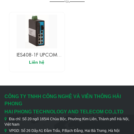
IES408-1F UPCOM
Switch Ethernet Công
Liên hệ
Nghiệp Không Quản Lý
7 Cổng 10/100M TX
+ 1 Cổng 100M FX
CÔNG TY TNHH CÔNG NGHỆ VÀ VIỄN THÔNG HẢI
PHONG
HAI PHONG TECHNOLOGY AND TELECOM CO.,LTD
Địa chỉ: Số 20 ngõ 165/4 Chùa Bộc, Phường Kim Liên, Thành phố Hà Nội,
Việt Nam
VPGD: Số 26 Dãy A1 Đầm Trấu, P.Bạch Đằng, Hai Bà Trưng, Hà Nội