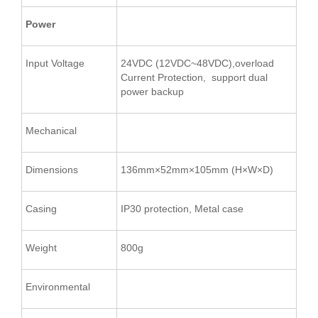
Power
Input Voltage
24VDC (12VDC~48VDC),overload
Current Protection, support dual
power backup
Mechanical
Dimensions
136mm×52mm×105mm (H×W×D)
Casing
IP30 protection, Metal case
Weight
800g
Environmental