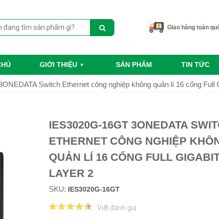
Giao hàng toàn qu
CHỦ
GIỚI THIỆU
SẢN PHẨM
TIN TỨC
NEDATA Switch Ethernet công nghiệp không quản lí 16 cổng Full G
IES3020G-16GT 3ONEDATA SWI
ETHERNET CÔNG NGHIỆP KHÔ
QUẢN LÍ 16 CỔNG FULL GIGABI
LAYER 2
SKU:
IES3020G-16GT
Viết đánh giá