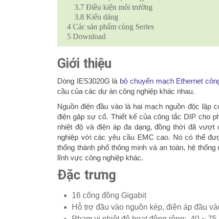
3.7
Điều kiện môi trường
3.8
Kiểu dáng
4
Các sản phẩm cùng Series
5
Download
Giới thiệu
Dòng IES3020G là
bộ chuyển mạch Ethernet côn
cầu của các dự án công nghiệp khác nhau.
Nguồn điện đầu vào là hai mạch nguồn độc lập có
điện gặp sự cố.
Thiết kế của công tắc DIP cho phé
nhiệt độ và điện áp đa dạng, đồng thời đã vượt
nghiệp với các yêu cầu EMC cao.
Nó có thể đượ
thống thành phố thông minh và an toàn, hệ thống
lĩnh vực công nghiệp khác.
Đặc trưng
16 cổng đồng Gigabit
Hỗ trợ đầu vào nguồn kép, điện áp đầu v
Phạm vi nhiệt độ hoạt động rộng: -40 ~ 75 