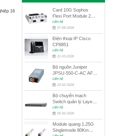
Card 10G Sophos
hiệp 16
Flexi Port Module 2
port 10GbE SFP+
Liên hệ
SGMOD2F2PUR
07-08-2026
2port 10GbE SFP+
Điện thoại IP Cisco
CP8851
Liên hệ
21-03-2026
Bộ nguồn Juniper
JPSU-550-C-AC AFO
nguồn AC công suất
Liên hệ
550W dùng cho dòng
23-02-2026
switch Juniper
Bộ chuyển mạch
Networks EX4400
Switch quản lý Layer 3
Juniper QFX5100-48S
Liên hệ
05-02-2026
Module quang 1.25G
Singlemode 80Km
Liên hệ