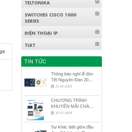
TELTONIKA
SWITCHES CISCO 1000
SERIES
ĐIỆN THOẠI IP
TLKT
ge
TIN TỨC
Thông báo nghỉ lễ đón
Tết Nguyên Đán 2026
– Xuân Bính Ngọ!
21-01-2025
CHƯƠNG TRÌNH
KHUYẾN MÃI CHÀO
MỪNG NĂM MỚI
30-01-2024
2024
Sự khác biệt giữa đầu