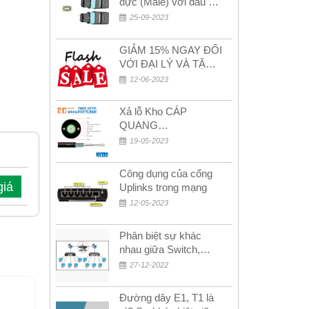
đực (Male) với đầu cái
(Female) trong bộ đầu
25-09-2023
nối MPO
GIẢM 15% NGAY ĐỐI
VỚI ĐẠI LÝ VÀ TẶNG
QUÀ KHÁCH HÀNG
12-06-2023
MỚI!
Xả lỗ Kho CÁP
QUANG
MULTIMODE CÁP
19-05-2023
QUANG
MULTIMODE 4-8-12-
Công dụng của cổng
24Fo SỢI OM1-OM2-
giá
Uplinks trong mạng
OM3 Siêu Rẻ 5k
12-05-2023
Phân biệt sự khác
nhau giữa Switch,
Router và Hub
27-12-2022
Đường dây E1, T1 là