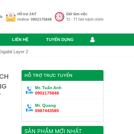
Hỗ trợ 24/7
Giờ làm việc
ốc
Hotline:
0902175848
T2 - T7 Giờ hành chính
LIÊN HỆ
TUYỂN DỤNG
igabit Layer 2
TCH
HỖ TRỢ TRỰC TUYẾN
NG
Mr. Tuấn Anh
0902175848
T
Mr. Quang
0987443585
SẢN PHẨM MỚI NHẤT