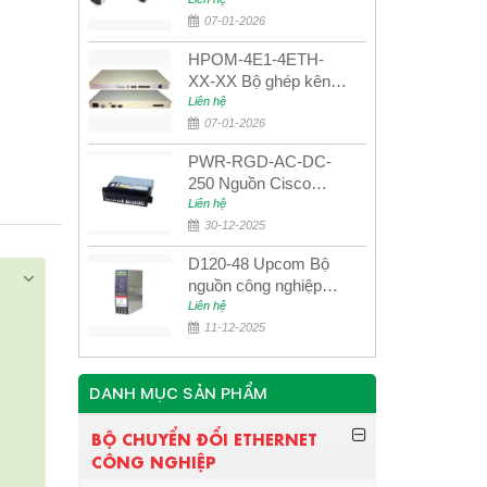
UPCOM MWS-12-45-
80AD/MWS-12-54-
07-01-2026
80BD
HPOM-4E1-4ETH-
XX-XX Bộ ghép kênh
quang quản lý SDH
Liên hệ
4E1+4ETH+RS232
07-01-2026
PWR-RGD-AC-DC-
250 Nguồn Cisco
Industrial 250W
Liên hệ
PoE/PoE+
30-12-2025
D120-48 Upcom Bộ
nguồn công nghiệp
đầu ra đơn 120W
Liên hệ
48VDC
11-12-2025
DANH MỤC SẢN PHẨM
BỘ CHUYỂN ĐỔI ETHERNET
CÔNG NGHIỆP