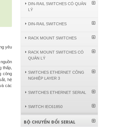
DIN-RAIL SWITCHES CÓ QUẢN
LÝ
DIN-RAIL SWITCHES
RACK MOUNT SWITCHES
ng yêu
RACK MOUNT SWITCHES CÓ
QUẢN LÝ
i nguồn
g thấp,
SWITCHES ETHERNET CÔNG
g công
NGHIỆP LAYER 3
sắt, hệ
 và các
SWITCHES ETHERNET SERIAL
SWITCH IEC61850
BỘ CHUYỂN ĐỔI SERIAL