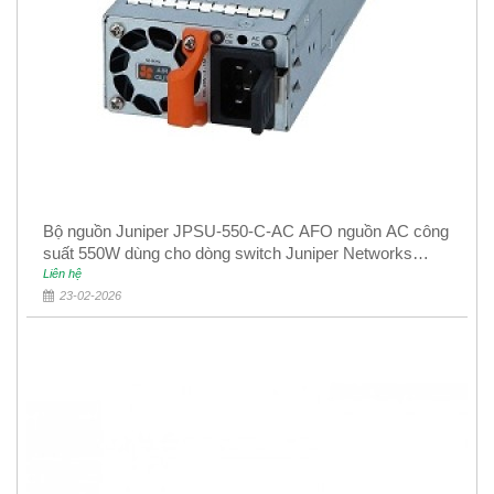
Bộ nguồn Juniper JPSU-550-C-AC AFO nguồn AC công
suất 550W dùng cho dòng switch Juniper Networks
EX4400
Liên hệ
23-02-2026