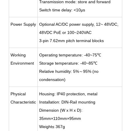
Transmission mode: store and forward
Switch time delay: <10μs
Power Supply
Optional AC/DC power supply, 12~ 48VDC,
48VDC PoE or 100~240VAC
3-pin 7.62mm pitch terminal blocks
Working
Operating temperature: -40~75
℃
Environment
Storage temperature: -40~85
℃
Relative humidity: 5%～95% (no
condensation)
Physical
Housing: IP40 protection, metal
Characteristic
Installation: DIN-Rail mounting
Dimension (W x H x D):
35mm×110mm×95mm
Weight≤ 367g