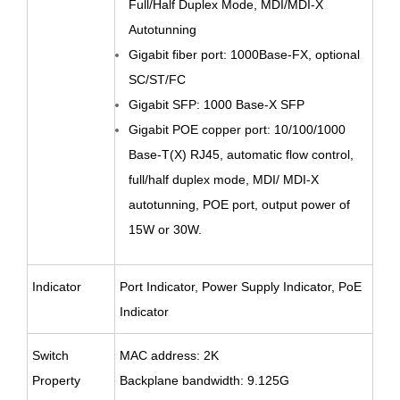
Full/Half Duplex Mode, MDI/MDI-X
Autotunning
Gigabit fiber port: 1000Base-FX, optional
SC/ST/FC
Gigabit SFP: 1000 Base-X SFP
Gigabit POE copper port: 10/100/1000
Base-T(X) RJ45, automatic flow control,
full/half duplex mode, MDI/ MDI-X
autotunning, POE port, output power of
15W or 30W.
Indicator
Port Indicator, Power Supply Indicator, PoE
Indicator
Switch
MAC address: 2K
Property
Backplane bandwidth: 9.125G