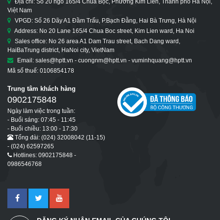
Địa chỉ: Số 20 ngõ 165/4 Chùa Bộc, Phường Kim Liên, Thành phố Hà Nội,
Việt Nam
VPGD: Số 26 Dãy A1 Đầm Trấu, P.Bạch Đằng, Hai Bà Trưng, Hà Nội
Address: No 20 Lane 165/4 Chua Boc street, Kim Lien ward, Ha Noi
Sales office: No 26 area A1 Dam Trau street, Bach Dang ward,
HaiBaTrung district, HaNoi city, VietNam
Email: sales@hptt.vn - cuongnm@hptt.vn - vuminhquang@hptt.vn
Mã số thuế: 0106854178
Trung tâm khách hàng
0902175848
Ngày làm việc trong tuần:
- Buổi sáng: 07:45 - 11:45
- Buổi chiều: 13:00 - 17:30
Tổng đài: (024) 32008042 (11-15)
- (024) 62597265
Hotlines: 0902175848 -
0986546768