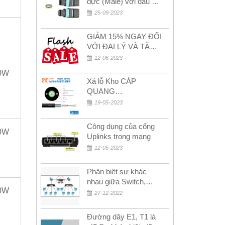
đực (Male) với đầu cái
(Female) trong bộ đầu
25-09-2023
nối MPO
GIẢM 15% NGAY ĐỐI
VỚI ĐẠI LÝ VÀ TẶNG
QUÀ KHÁCH HÀNG
12-06-2023
MỚI!
0W
Xả lỗ Kho CÁP
QUANG
MULTIMODE CÁP
19-05-2023
QUANG
MULTIMODE 4-8-12-
Công dụng của cổng
24Fo SỢI OM1-OM2-
0W
Uplinks trong mạng
OM3 Siêu Rẻ 5k
12-05-2023
Phân biệt sự khác
nhau giữa Switch,
0W
Router và Hub
27-12-2022
Đường dây E1, T1 là