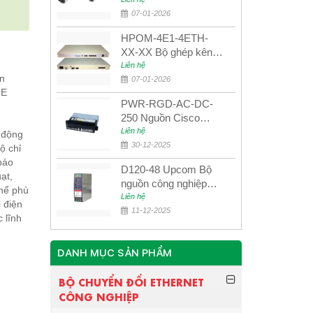
UPCOM MWS-12-45-
80AD/MWS-12-54-
07-01-2026
80BD
HPOM-4E1-4ETH-
XX-XX Bộ ghép kênh
quang quản lý SDH
Liên hệ
ản
4E1+4ETH+RS232
07-01-2026
oE
PWR-RGD-AC-DC-
250 Nguồn Cisco
Industrial 250W
Liên hệ
 động
PoE/PoE+
30-12-2025
ộ chỉ
báo
D120-48 Upcom Bộ
ạt,
nguồn công nghiệp
thể phù
đầu ra đơn 120W
Liên hệ
 điện
48VDC
11-12-2025
 lĩnh
DANH MỤC SẢN PHẨM
BỘ CHUYỂN ĐỔI ETHERNET
CÔNG NGHIỆP