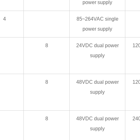
power supply
4
85~264VAC single
power supply
8
24VDC dual power
12
supply
8
48VDC dual power
12
supply
8
48VDC dual power
24
supply