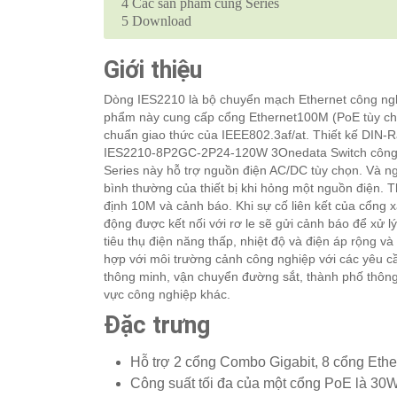
4
Các sản phẩm cùng Series
5
Download
Giới thiệu
Dòng IES2210 là bộ chuyển mạch Ethernet công ngh
phẩm này cung cấp cổng Ethernet100M (PoE tùy c
chuẩn giao thức của IEEE802.3af/at. Thiết kế DIN-R
IES2210-8P2GC-2P24-120W 3Onedata Switch công n
Series này hỗ trợ nguồn điện AC/DC tùy chọn. Và n
bình thường của thiết bị khi hỏng một nguồn điện. Th
định 10M và cảnh báo. Khi sự cố liên kết của cổng x
động được kết nối với rơ le sẽ gửi cảnh báo để xử 
tiêu thụ điện năng thấp, nhiệt độ và điện áp rộng 
hợp với môi trường cảnh công nghiệp với các yêu cầ
thông minh, vận chuyển đường sắt, thành phố thông
vực công nghiệp khác.
Đặc trưng
Hỗ trợ 2 cổng Combo Gigabit, 8 cổng Et
Công suất tối đa của một cổng PoE là 30