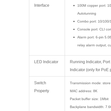
Interface
100M copper port: 10
Autotunning
Combo port: 10/100/
Console port: CLI c
Alarm port:
6
-pin
5.0
relay alarm output, c
LED Indicator
Running Indicator, Port
Indicator (only for PoE 
Switch
Transmission mode: store
Property
MAC address: 8K
Packet buffer size: 1Mbit
Backplane bandwidth: 7.