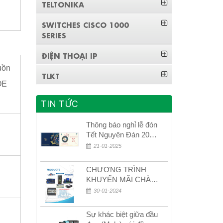
TELTONIKA
SWITCHES CISCO 1000
SERIES
ĐIỆN THOẠI IP
uồn
TLKT
OE
TIN TỨC
Thông báo nghỉ lễ đón
Tết Nguyên Đán 2026
– Xuân Bính Ngọ!
21-01-2025
CHƯƠNG TRÌNH
KHUYẾN MÃI CHÀO
MỪNG NĂM MỚI
30-01-2024
2024
Sự khác biệt giữa đầu