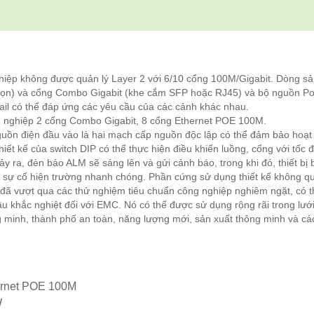
iệp không được quản lý Layer 2 với 6/10 cổng 100M/Gigabit. Dòng s
họn) và cổng Combo Gigabit (khe cắm SFP hoặc RJ45) và bộ nguồn P
ail có thể đáp ứng các yêu cầu của các cảnh khác nhau.
ghiệp 2 cổng Combo Gigabit, 8 cổng Ethernet POE 100M.
guồn điện đầu vào là hai mạch cấp nguồn độc lập có thể đảm bảo hoạt
iết kế của switch DIP có thể thực hiện điều khiển luồng, cổng với tốc đ
ảy ra, đèn báo ALM sẽ sáng lên và gửi cảnh báo, trong khi đó, thiết bị 
lý sự cố hiện trường nhanh chóng. Phần cứng sử dụng thiết kế không qu
và đã vượt qua các thử nghiệm tiêu chuẩn công nghiệp nghiêm ngặt, có 
u khắc nghiệt đối với EMC. Nó có thể được sử dụng rộng rãi trong lưới
 minh, thành phố an toàn, năng lượng mới, sản xuất thông minh và các
hernet POE 100M
W