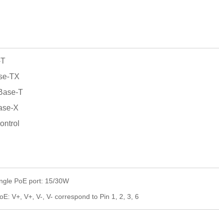
-T
ase-TX
Base-T
ase-X
ontrol
ngle PoE port:
15/
30W
PoE:
V+, V+, V-,
V- correspond to Pin 1, 2, 3, 6