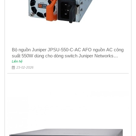
Bộ nguồn Juniper JPSU-550-C-AC AFO nguồn AC công
suất 550W dùng cho dòng switch Juniper Networks
EX4400
Liên hệ
23-02-2026