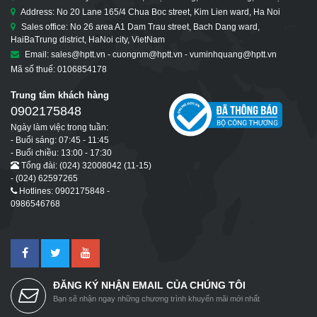
Address: No 20 Lane 165/4 Chua Boc street, Kim Lien ward, Ha Noi
Sales office: No 26 area A1 Dam Trau street, Bach Dang ward,
HaiBaTrung district, HaNoi city, VietNam
Email: sales@hptt.vn - cuongnm@hptt.vn - vuminhquang@hptt.vn
Mã số thuế: 0106854178
Trung tâm khách hàng
0902175848
Ngày làm việc trong tuần:
- Buổi sáng: 07:45 - 11:45
- Buổi chiều: 13:00 - 17:30
Tổng đài: (024) 32008042 (11-15)
- (024) 62597265
Hotlines: 0902175848 -
0986546768
ĐĂNG KÝ NHẬN EMAIL CỦA CHÚNG TÔI
Bạn sẽ nhận ngay những chương trình khuyến mãi mới nhất