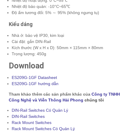
Nhiệt độ hoạt động: 0°C~55℃
Nhiệt độ bảo quản: -10°C~65℃
Độ ẩm tương đối: 5% ～ 95% (không ngưng tụ)
Kiểu dáng
Nhà ở: bảo vệ IP30, kim loại
Cài đặt: gắn DIN-Rail
Kích thước (W x H x D): 50mm × 115mm × 80mm
Trọng lượng: 450g
Download
ES209G-1GF Datasheet
ES209G-1GF hướng dẫn
Tham khảo thêm các sản phẩm khác của
Công ty TNHH
Công Nghệ và Viễn Thông Hải Phong
chúng tôi
DIN-Rail Switches Có Quản Lý
DIN-Rail Switches
Rack Mount Switches
Rack Mount Switches Có Quản Lý