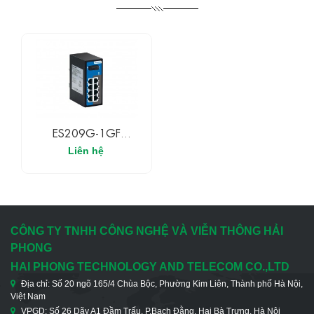
ES209G-1GF
3ONEDATA Switch
Liên hệ
Ethernet Công Nghiệp
Không Quản Lí 9 Cổng
Full Gigabit Layer 2
CÔNG TY TNHH CÔNG NGHỆ VÀ VIỄN THÔNG HẢI
PHONG
HAI PHONG TECHNOLOGY AND TELECOM CO.,LTD
Địa chỉ: Số 20 ngõ 165/4 Chùa Bộc, Phường Kim Liên, Thành phố Hà Nội,
Việt Nam
VPGD: Số 26 Dãy A1 Đầm Trấu, P.Bạch Đằng, Hai Bà Trưng, Hà Nội