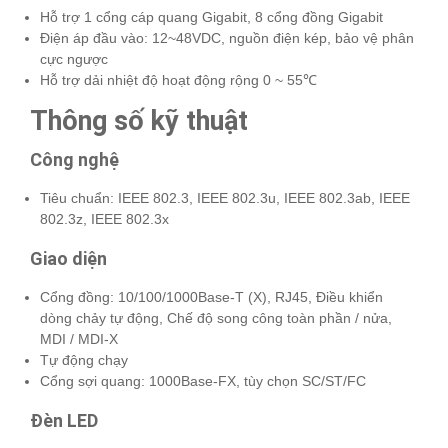
Hỗ trợ 1 cổng cáp quang Gigabit, 8 cổng đồng Gigabit
Điện áp đầu vào: 12~48VDC, nguồn điện kép, bảo vệ phân
cực ngược
Hỗ trợ dải nhiệt độ hoạt động rộng 0 ~ 55℃
Thông số kỹ thuật
Công nghệ
Tiêu chuẩn: IEEE 802.3, IEEE 802.3u, IEEE 802.3ab, IEEE
802.3z, IEEE 802.3x
Giao diện
Cổng đồng: 10/100/1000Base-T (X), RJ45, Điều khiển
dòng chảy tự động, Chế độ song công toàn phần / nửa,
MDI / MDI-X
Tự động chạy
Cổng sợi quang: 1000Base-FX, tùy chọn SC/ST/FC
Đèn LED