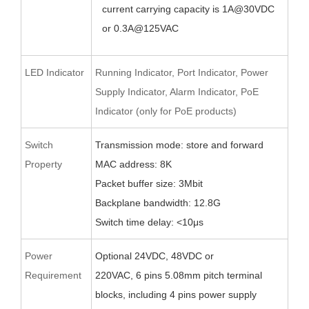
current carrying capacity is 1A@
30
VDC
or 0.
3
A@12
5
VAC
LED Indicator
Running Indicator, Port Indicator, Power
Supply Indicator, Alarm Indicator, PoE
Indicator (only for PoE products)
Switch
Transmission mode: store and forward
Property
MAC address: 8K
Packet buffer size:
3
Mbit
Backplane bandwidth:
12.8
G
Switch time delay: <10μs
Power
O
ptional 24VDC,
48VDC
or
Requirement
220VAC
,
6
pin
s
5.08
mm pitch terminal
blocks
, including 4 pins power supply