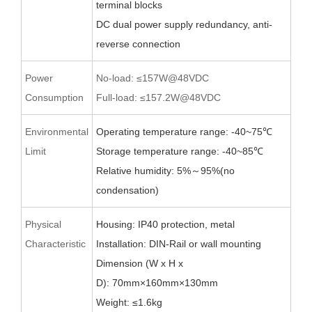
terminal blocks
D
C d
ual power supply redundancy,
anti-
reverse
connection
Power
No-load: ≤157W@48VDC
Consumption
Full-load: ≤157.2W@48VDC
Environmental
Operating temperature range: -40~75
℃
Limit
Storage temperature range: -40~
8
5
℃
Relative humidity: 5%
～
95%(no
condensation)
Physical
Housing: IP40 protection, metal
Characteristic
Installation: DIN-Rail
or wall
mounting
Dimension (W x H x
D):
70
mm×1
60
mm×1
3
0mm
Weight:
≤
1.6
kg