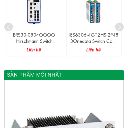
BRS30-0804OOOO
IES6306-4GT2HS-2P48
Hirschmann Switch
3Onedata Switch Công
Ethernet Công Nghiệp
Nghiệp 4 Cổng 1G
Liên hệ
Liên hệ
Có Quản Lí 8 Cổng
Ethernet, 2 Cổng 2.5G
10/100M RJ45 + 4
SFP
Cổng 100/1000M SFP
SẢN PHẨM MỚI NHẤT