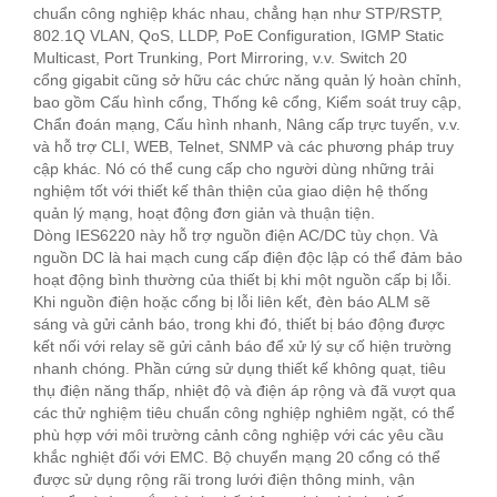
chuẩn công nghiệp khác nhau, chẳng hạn như STP/RSTP,
802.1Q VLAN, QoS, LLDP, PoE Configuration, IGMP Static
Multicast, Port Trunking, Port Mirroring, v.v. Switch 20
cổng gigabit cũng sở hữu các chức năng quản lý hoàn chỉnh,
bao gồm Cấu hình cổng, Thống kê cổng, Kiểm soát truy cập,
Chẩn đoán mạng, Cấu hình nhanh, Nâng cấp trực tuyến, v.v.
và hỗ trợ CLI, WEB, Telnet, SNMP và các phương pháp truy
cập khác. Nó có thể cung cấp cho người dùng những trải
nghiệm tốt với thiết kế thân thiện của giao diện hệ thống
quản lý mạng, hoạt động đơn giản và thuận tiện.
Dòng IES6220 này hỗ trợ nguồn điện AC/DC tùy chọn. Và
nguồn DC là hai mạch cung cấp điện độc lập có thể đảm bảo
hoạt động bình thường của thiết bị khi một nguồn cấp bị lỗi.
Khi nguồn điện hoặc cổng bị lỗi liên kết, đèn báo ALM sẽ
sáng và gửi cảnh báo, trong khi đó, thiết bị báo động được
kết nối với relay sẽ gửi cảnh báo để xử lý sự cố hiện trường
nhanh chóng. Phần cứng sử dụng thiết kế không quạt, tiêu
thụ điện năng thấp, nhiệt độ và điện áp rộng và đã vượt qua
các thử nghiệm tiêu chuẩn công nghiệp nghiêm ngặt, có thể
phù hợp với môi trường cảnh công nghiệp với các yêu cầu
khắc nghiệt đối với EMC. Bộ chuyển mạng 20 cổng có thể
được sử dụng rộng rãi trong lưới điện thông minh, vận