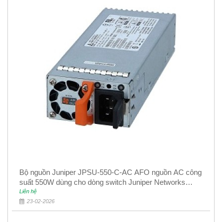
Bộ nguồn Juniper JPSU-550-C-AC AFO nguồn AC công
suất 550W dùng cho dòng switch Juniper Networks
EX4400
Liên hệ
23-02-2026