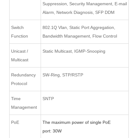
Suppression, Security Management, E-mail
Alarm, Network Diagnosis, SFP DDM
Switch
802.1Q Vlan, Static Port Aggregation,
Function
Bandwidth Management, Flow Control
Unicast /
Static Multicast, IGMP-Snooping
Multicast
Redundancy
SW-Ring, STP/RSTP
Protocol
Time
SNTP
Management
PoE
T
he maximum power of single PoE
port
:
30W