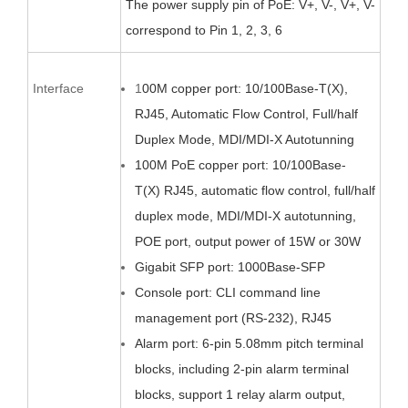
The power supply pin of PoE:
V+, V-, V+,
V-
correspond to Pin 1, 2, 3, 6
Interface
1
00M copper port: 10/100Base-T(X),
RJ45, Automatic Flow Control, Full/half
Duplex Mode, MDI/MDI-X Autotunning
100M PoE copper
port: 10/100Base-
T(X)
RJ45, automatic flow control, full/half
duplex mode, MDI/MDI-X autotunning,
POE port, output power of 15W or 30W
Gigabit SFP port: 1000Base-SFP
Console port: CLI command line
management port (RS-232), RJ45
Alarm port:
6
-pin
5.08
mm pitch terminal
blocks,
including 2-pin alarm terminal
blocks,
support 1 relay alarm output,