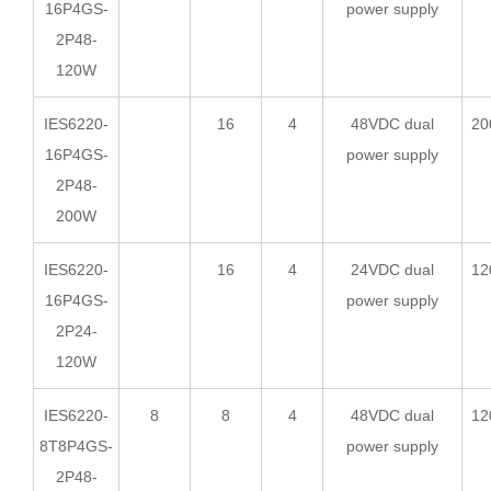
16P4GS-
power supply
2P48-
120W
IES6220-
16
4
48VDC dual
20
16P4GS-
power supply
2P48-
200W
IES6220-
16
4
24VDC dual
12
16P4GS-
power supply
2P24-
120W
IES6220-
8
8
4
48VDC dual
12
8T8P4GS-
power supply
2P48-