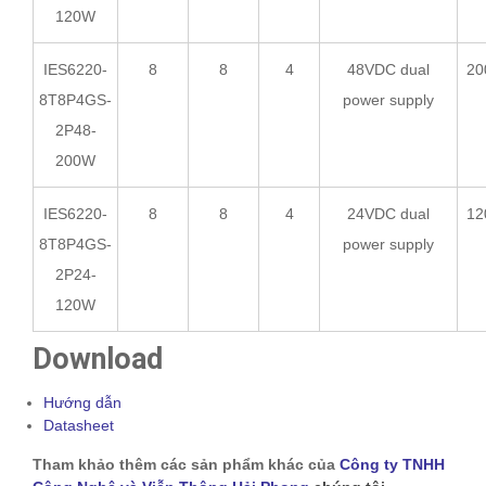
120W
IES6220-
8
8
4
48VDC dual
20
8T8P4GS-
power supply
2P48-
200W
IES6220-
8
8
4
24VDC dual
12
8T8P4GS-
power supply
2P24-
120W
Download
Hướng dẫn
Datasheet
Tham khảo thêm các sản phẩm khác của
Công ty TNHH