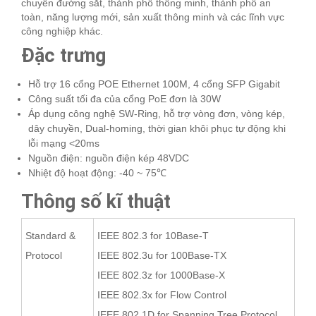
chuyển đường sắt, thành phố thông minh, thành phố an
toàn, năng lượng mới, sản xuất thông minh và các lĩnh vực
công nghiệp khác.
Đặc trưng
Hỗ trợ 16 cổng POE Ethernet 100M, 4 cổng SFP Gigabit
Công suất tối đa của cổng PoE đơn là 30W
Áp dụng công nghệ SW-Ring, hỗ trợ vòng đơn, vòng kép,
dây chuyền, Dual-homing, thời gian khôi phục tự động khi
lỗi mạng <20ms
Nguồn điện: nguồn điện kép 48VDC
Nhiệt độ hoạt động: -40 ~ 75℃
Thông số kĩ thuật
Standard &
IEEE 802.3 for 10Base-T
Protocol
IEEE 802.3u for 100Base-TX
IEEE 802.3z for 1000Base-X
IEEE 802.3x for Flow Control
IEEE 802.1D for Spanning Tree Protocol