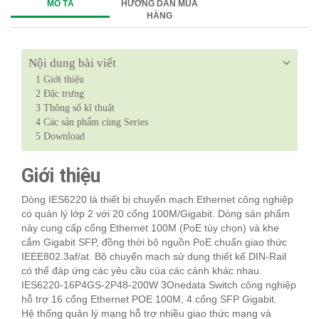
MÔ TẢ
HƯỚNG DẪN MUA
HÀNG
Nội dung bài viết
1
Giới thiệu
2
Đặc trưng
3
Thông số kĩ thuật
4
Các sản phẩm cùng Series
5
Download
Giới thiệu
Dòng IES6220 là thiết bị chuyển mạch Ethernet công nghiệp
có quản lý lớp 2 với 20 cổng 100M/Gigabit. Dòng sản phẩm
này cung cấp cổng Ethernet 100M (PoE tùy chọn) và khe
cắm Gigabit SFP, đồng thời bộ nguồn PoE chuẩn giao thức
IEEE802.3af/at. Bộ chuyển mạch sử dụng thiết kế DIN-Rail
có thể đáp ứng các yêu cầu của các cảnh khác nhau.
IES6220-16P4GS-2P48-200W 3Onedata Switch công nghiệp
hỗ trợ 16 cổng Ethernet POE 100M, 4 cổng SFP Gigabit.
Hệ thống quản lý mạng hỗ trợ nhiều giao thức mạng và