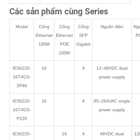
Các sản phẩm cùng Series
Model
Cổng
Cổng
Cổng
Nguồn điện
Ng
Ethernet
Ethernet
SFP
P
100M
POE
Gigabit
100M
IES6220-
16
4
12~48VDC dual
16T4GS-
power supply
2P48
IES6220-
16
4
85~264VAC single
16T4GS-
power supply
P220
IES6220-
16
4
48VDC dual
12