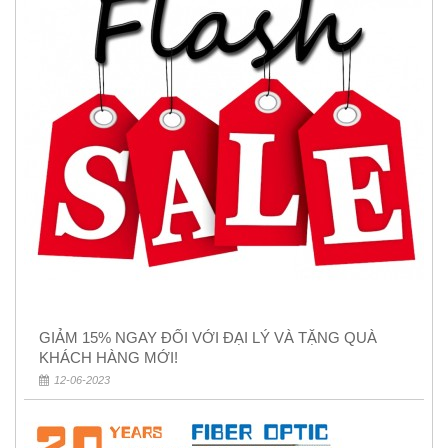
GIẢM 15% NGAY ĐỐI VỚI ĐẠI LÝ VÀ TẶNG QUÀ
KHÁCH HÀNG MỚI!
12-06-2023