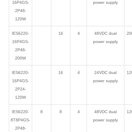
16P4GS-
power supply
2P48-
120W
IES6220-
16
4
48VDC dual
20
16P4GS-
power supply
2P48-
200W
IES6220-
16
4
24VDC dual
12
16P4GS-
power supply
2P24-
120W
IES6220-
8
8
4
48VDC dual
12
8T8P4GS-
power supply
2P48-