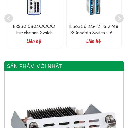
BRS30-0804OOOO
IES6306-4GT2HS-2P48
Hirschmann Switch
3Onedata Switch Công
Ethernet Công Nghiệp
Nghiệp 4 Cổng 1G
Liên hệ
Liên hệ
Có Quản Lí 8 Cổng
Ethernet, 2 Cổng 2.5G
10/100M RJ45 + 4
SFP
Cổng 100/1000M SFP
SẢN PHẨM MỚI NHẤT