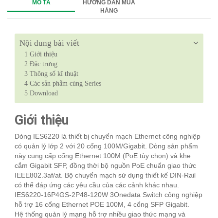
MÔ TẢ
HƯỚNG DẪN MUA
HÀNG
Nội dung bài viết
1
Giới thiệu
2
Đặc trưng
3
Thông số kĩ thuật
4
Các sản phẩm cùng Series
5
Download
Giới thiệu
Dòng IES6220 là thiết bị chuyển mạch Ethernet công nghiệp
có quản lý lớp 2 với 20 cổng 100M/Gigabit. Dòng sản phẩm
này cung cấp cổng Ethernet 100M (PoE tùy chọn) và khe
cắm Gigabit SFP, đồng thời bộ nguồn PoE chuẩn giao thức
IEEE802.3af/at. Bộ chuyển mạch sử dụng thiết kế DIN-Rail
có thể đáp ứng các yêu cầu của các cảnh khác nhau.
IES6220-16P4GS-2P48-120W 3Onedata Switch công nghiệp
hỗ trợ 16 cổng Ethernet POE 100M, 4 cổng SFP Gigabit.
Hệ thống quản lý mạng hỗ trợ nhiều giao thức mạng và