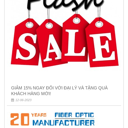
GIẢM 15% NGAY ĐỐI VỚI ĐẠI LÝ VÀ TẶNG QUÀ
KHÁCH HÀNG MỚI!
12-06-2023