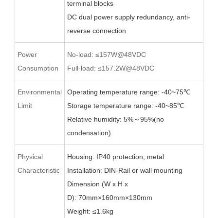
terminal blocks
D
C d
ual power supply redundancy,
anti-
reverse
connection
Power
No-load: ≤157W@48VDC
Consumption
Full-load: ≤157.2W@48VDC
Environmental
Operating temperature range: -40~75
℃
Limit
Storage temperature range: -40~
8
5
℃
Relative humidity: 5%
～
95%(no
condensation)
Physical
Housing: IP40 protection, metal
Characteristic
Installation: DIN-Rail
or wall
mounting
Dimension (W x H x
D):
70
mm×1
60
mm×1
3
0mm
Weight:
≤
1.6
kg