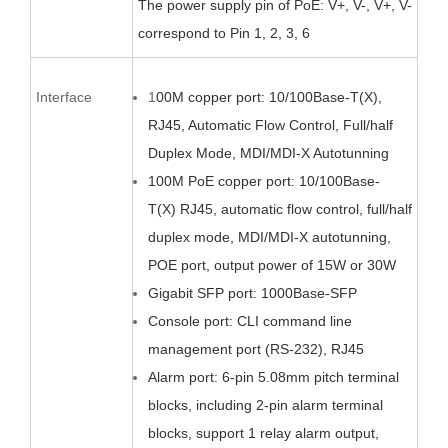
The power supply pin of PoE:
V+, V-, V+,
V-
correspond to Pin 1, 2, 3, 6
Interface
1
00M copper port: 10/100Base-T(X),
RJ45, Automatic Flow Control, Full/half
Duplex Mode, MDI/MDI-X Autotunning
100M PoE copper
port: 10/100Base-
T(X)
RJ45, automatic flow control, full/half
duplex mode, MDI/MDI-X autotunning,
POE port, output power of 15W or 30W
Gigabit SFP port: 1000Base-SFP
Console port: CLI command line
management port (RS-232), RJ45
Alarm port:
6
-pin
5.08
mm pitch terminal
blocks,
including 2-pin alarm terminal
blocks,
support 1 relay alarm output,