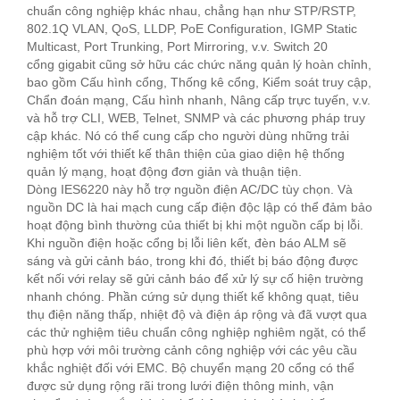
chuẩn công nghiệp khác nhau, chẳng hạn như STP/RSTP,
802.1Q VLAN, QoS, LLDP, PoE Configuration, IGMP Static
Multicast, Port Trunking, Port Mirroring, v.v. Switch 20
cổng gigabit cũng sở hữu các chức năng quản lý hoàn chỉnh,
bao gồm Cấu hình cổng, Thống kê cổng, Kiểm soát truy cập,
Chẩn đoán mạng, Cấu hình nhanh, Nâng cấp trực tuyến, v.v.
và hỗ trợ CLI, WEB, Telnet, SNMP và các phương pháp truy
cập khác. Nó có thể cung cấp cho người dùng những trải
nghiệm tốt với thiết kế thân thiện của giao diện hệ thống
quản lý mạng, hoạt động đơn giản và thuận tiện.
Dòng IES6220 này hỗ trợ nguồn điện AC/DC tùy chọn. Và
nguồn DC là hai mạch cung cấp điện độc lập có thể đảm bảo
hoạt động bình thường của thiết bị khi một nguồn cấp bị lỗi.
Khi nguồn điện hoặc cổng bị lỗi liên kết, đèn báo ALM sẽ
sáng và gửi cảnh báo, trong khi đó, thiết bị báo động được
kết nối với relay sẽ gửi cảnh báo để xử lý sự cố hiện trường
nhanh chóng. Phần cứng sử dụng thiết kế không quạt, tiêu
thụ điện năng thấp, nhiệt độ và điện áp rộng và đã vượt qua
các thử nghiệm tiêu chuẩn công nghiệp nghiêm ngặt, có thể
phù hợp với môi trường cảnh công nghiệp với các yêu cầu
khắc nghiệt đối với EMC. Bộ chuyển mạng 20 cổng có thể
được sử dụng rộng rãi trong lưới điện thông minh, vận