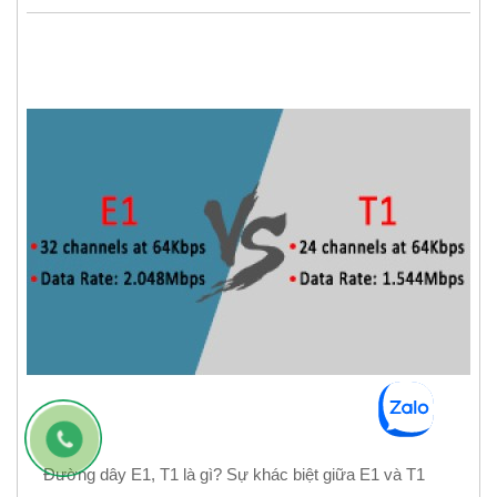
Đường dây E1, T1 là gì? Sự khác biệt giữa E1 và T1