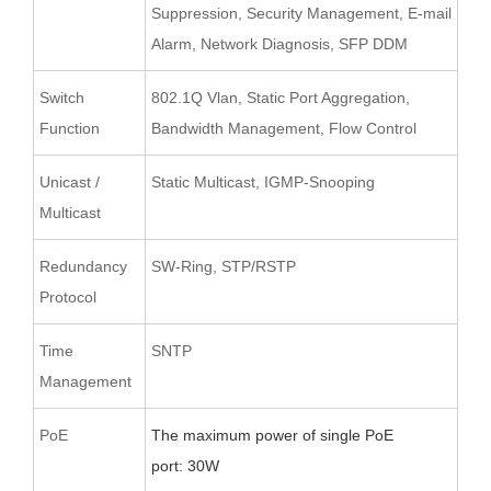
Suppression, Security Management, E-mail
Alarm, Network Diagnosis, SFP DDM
Switch
802.1Q Vlan, Static Port Aggregation,
Function
Bandwidth Management, Flow Control
Unicast /
Static Multicast, IGMP-Snooping
Multicast
Redundancy
SW-Ring, STP/RSTP
Protocol
Time
SNTP
Management
PoE
T
he maximum power of single PoE
port
:
30W