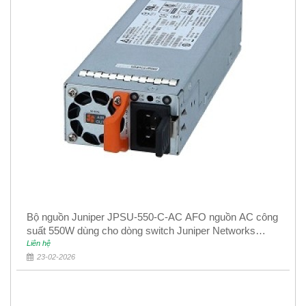
Bộ nguồn Juniper JPSU-550-C-AC AFO nguồn AC công
suất 550W dùng cho dòng switch Juniper Networks
EX4400
Liên hệ
23-02-2026