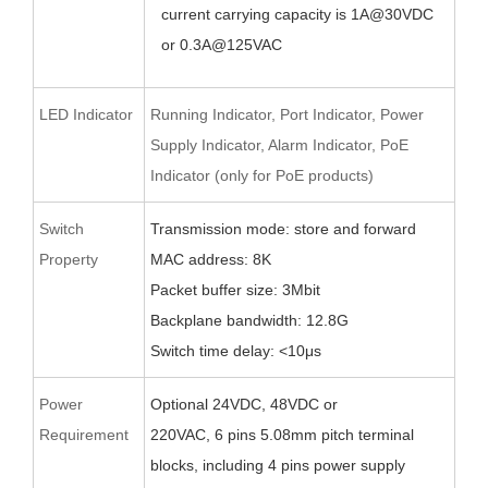
current carrying capacity is 1A@
30
VDC
or 0.
3
A@12
5
VAC
LED Indicator
Running Indicator, Port Indicator, Power
Supply Indicator, Alarm Indicator, PoE
Indicator (only for PoE products)
Switch
Transmission mode: store and forward
Property
MAC address: 8K
Packet buffer size:
3
Mbit
Backplane bandwidth:
12.8
G
Switch time delay: <10μs
Power
O
ptional 24VDC,
48VDC
or
Requirement
220VAC
,
6
pin
s
5.08
mm pitch terminal
blocks
, including 4 pins power supply