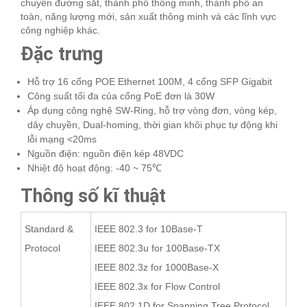
chuyển đường sắt, thành phố thông minh, thành phố an
toàn, năng lượng mới, sản xuất thông minh và các lĩnh vực
công nghiệp khác.
Đặc trưng
Hỗ trợ 16 cổng POE Ethernet 100M, 4 cổng SFP Gigabit
Công suất tối đa của cổng PoE đơn là 30W
Áp dụng công nghệ SW-Ring, hỗ trợ vòng đơn, vòng kép,
dây chuyền, Dual-homing, thời gian khôi phục tự động khi
lỗi mạng <20ms
Nguồn điện: nguồn điện kép 48VDC
Nhiệt độ hoạt động: -40 ~ 75℃
Thông số kĩ thuật
Standard &
IEEE 802.3 for 10Base-T
Protocol
IEEE 802.3u for 100Base-TX
IEEE 802.3z for 1000Base-X
IEEE 802.3x for Flow Control
IEEE 802.1D for Spanning Tree Protocol