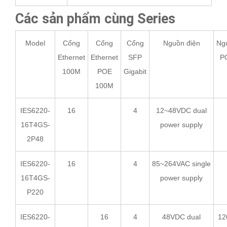
Các sản phẩm cùng Series
Model
Cổng
Cổng
Cổng
Nguồn điện
Ng
Ethernet
Ethernet
SFP
P
100M
POE
Gigabit
100M
IES6220-
16
4
12~48VDC dual
16T4GS-
power supply
2P48
IES6220-
16
4
85~264VAC single
16T4GS-
power supply
P220
IES6220-
16
4
48VDC dual
12