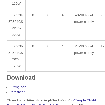
120W
IES6220-
8
8
4
48VDC dual
20
8T8P4GS-
power supply
2P48-
200W
IES6220-
8
8
4
24VDC dual
12
8T8P4GS-
power supply
2P24-
120W
Download
Hướng dẫn
Datasheet
Tham khảo thêm các sản phẩm khác của
Công ty TNHH