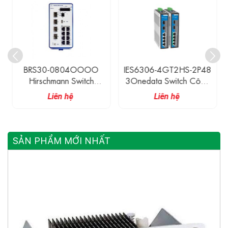
BRS30-0804OOOO
IES6306-4GT2HS-2P48
Hirschmann Switch
3Onedata Switch Công
Ethernet Công Nghiệp
Nghiệp 4 Cổng 1G
Liên hệ
Liên hệ
Có Quản Lí 8 Cổng
Ethernet, 2 Cổng 2.5G
10/100M RJ45 + 4
SFP
Cổng 100/1000M SFP
SẢN PHẨM MỚI NHẤT