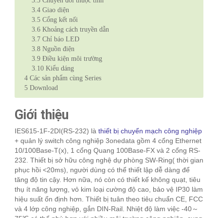
3.3
Chuyển đổi thuộc tính
3.4
Giao diện
3.5
Cổng kết nối
3.6
Khoảng cách truyền dẫn
3.7
Chỉ báo LED
3.8
Nguồn điện
3.9
Điều kiện môi trường
3.10
Kiểu dáng
4
Các sản phẩm cùng Series
5
Download
Giới thiệu
IES615-1F-2DI(RS-232) là
thiết bị chuyển mạch công nghiệp
+ quản lý switch công nghiệp 3onedata gồm 4 cổng Ethernet
10/100Base-T(x), 1 cổng Quang 100Base-FX và 2 cổng RS-
232. Thiết bị sở hữu công nghệ dự phòng SW-Ring( thời gian
phục hồi <20ms), người dùng có thể thiết lập dễ dàng để
tăng độ tin cậy. Hơn nữa, nó còn có thiết kế không quạt, tiêu
thụ ít năng lượng, vỏ kim loại cường độ cao, bảo vệ IP30 làm
hiệu suất ổn định hơn. Thiết bị tuân theo tiêu chuẩn CE, FCC
và 4 lớp công nghiệp, gắn DIN-Rail. Nhiệt độ làm việc -40～