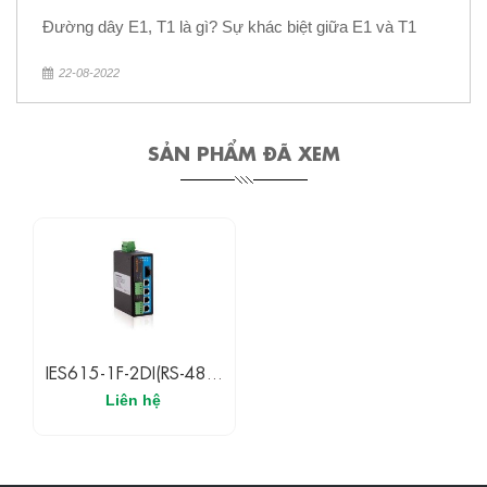
Đường dây E1, T1 là gì? Sự khác biệt giữa E1 và T1
22-08-2022
SẢN PHẨM ĐÃ XEM
IES615-1F-2DI(RS-485)
3ONEDATA Switch
Liên hệ
Ethernet Công Nghiệp
Có Quản Lý 4 Cổng
Ethernet + 1 Cổng
Quang + 2 Cổng