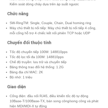
Kiểm soát dòng chảy dựa trên áp suất ngược
Chức năng
SW-RingTM: Single, Couple, Chain, Dual homing ring
Máy chủ thiết bị nối tiếp: Máy chủ thiết bị nối tiếp 4 cổng,
mỗi cổng hỗ trợ 4 chiếc kết nối phiên TCP hoặc UDP
Chuyển đổi thuộc tính
Tốc độ chuyển tiếp 100M: 148810pps
Tốc độ lọc tối đa 100M: 148810pps
Chế độ truyền: lưu trữ và chuyển tiếp
Băng thông trao đổi hệ thống: 1.2G
Bảng địa chỉ MAC: 2K
Bộ nhớ: 1 triệu
Giao diện
Cổng điện: đầu nối RJ45, điều khiển tốc độ tự động
10Base-T/100Base-TX, bán song công/song công và phát
hiện MDI/MDI-X tự động