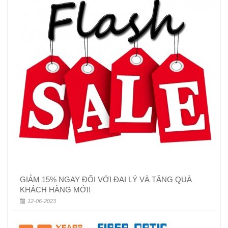
GIẢM 15% NGAY ĐỐI VỚI ĐẠI LÝ VÀ TẶNG QUÀ
KHÁCH HÀNG MỚI!
12-06-2023