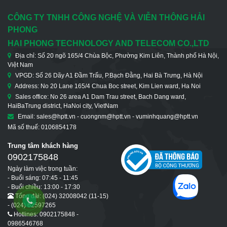
RS485/422
CÔNG TY TNHH CÔNG NGHỆ VÀ VIỄN THÔNG HẢI
PHONG
HAI PHONG TECHNOLOGY AND TELECOM CO.,LTD
Địa chỉ: Số 20 ngõ 165/4 Chùa Bộc, Phường Kim Liên, Thành phố Hà Nội,
Việt Nam
VPGD: Số 26 Dãy A1 Đầm Trấu, P.Bạch Đằng, Hai Bà Trưng, Hà Nội
Address: No 20 Lane 165/4 Chua Boc street, Kim Lien ward, Ha Noi
Sales office: No 26 area A1 Dam Trau street, Bach Dang ward,
HaiBaTrung district, HaNoi city, VietNam
Email: sales@hptt.vn - cuongnm@hptt.vn - vuminhquang@hptt.vn
Mã số thuế: 0106854178
Trung tâm khách hàng
0902175848
Ngày làm việc trong tuần:
- Buổi sáng: 07:45 - 11:45
- Buổi chiều: 13:00 - 17:30
Tổng đài: (024) 32008042 (11-15)
- (024) 62597265
Hotlines: 0902175848 -
0986546768