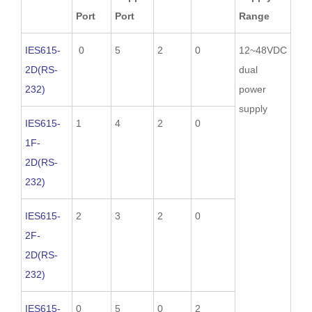
Port
Port
Range
IES615-
0
5
2
0
12~48VDC
2D(RS-
dual
232)
power
supply
IES615-
1
4
2
0
1F-
2D(RS-
232)
IES615-
2
3
2
0
2F-
2D(RS-
232)
IES615-
0
5
0
2