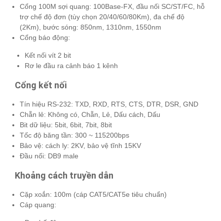
Cổng 100M sợi quang: 100Base-FX, đầu nối SC/ST/FC, hỗ
trợ chế độ đơn (tùy chọn 20/40/60/80Km), đa chế độ
(2Km), bước sóng: 850nm, 1310nm, 1550nm
Cổng báo động:
Kết nối vít 2 bit
Rơ le đầu ra cảnh báo 1 kênh
Cổng kết nối
Tín hiệu RS-232: TXD, RXD, RTS, CTS, DTR, DSR, GND
Chẵn lẻ: Không có, Chẵn, Lẻ, Dấu cách, Dấu
Bit dữ liệu: 5bit, 6bit, 7bit, 8bit
Tốc độ băng tần: 300 ~ 115200bps
Bảo vệ: cách ly: 2KV, bảo vệ tĩnh 15KV
Đầu nối: DB9 male
Khoảng cách truyền dẫn
Cặp xoắn: 100m (cáp CAT5/CAT5e tiêu chuẩn)
Cáp quang: