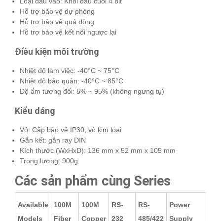
Loại đầu vào: Khối đầu cuối 4 bit
Hỗ trợ bảo vệ dự phòng
Hỗ trợ bảo vệ quá dòng
Hỗ trợ bảo vệ kết nối ngược lại
Điều kiện môi trường
Nhiệt độ làm việc: -40°C ~ 75°C
Nhiệt độ bảo quản: -40°C ~ 85°C
Độ ẩm tương đối: 5% ~ 95% (không ngưng tụ)
Kiểu dáng
Vỏ: Cấp bảo vệ IP30, vỏ kim loại
Gắn kết: gắn ray DIN
Kích thước (WxHxD): 136 mm x 52 mm x 105 mm
Trọng lượng: 900g
Các sản phẩm cùng Series
Available
100M
100M
RS-
RS-
Power
Models
Fiber
Copper
232
485/422
Supply