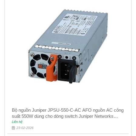
Bộ nguồn Juniper JPSU-550-C-AC AFO nguồn AC công
suất 550W dùng cho dòng switch Juniper Networks
EX4400
Liên hệ
23-02-2026