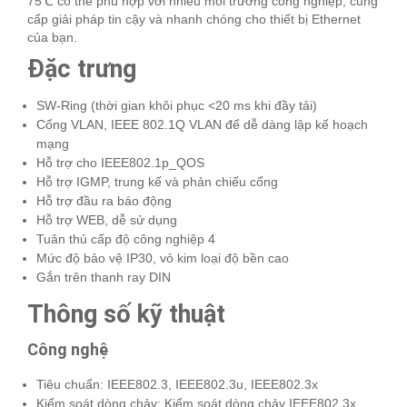
75℃ có thể phù hợp với nhiều môi trường công nghiệp, cung
cấp giải pháp tin cậy và nhanh chóng cho thiết bị Ethernet
của bạn.
Đặc trưng
SW-Ring (thời gian khôi phục <20 ms khi đầy tải)
Cổng VLAN, IEEE 802.1Q VLAN để dễ dàng lập kế hoạch
mạng
Hỗ trợ cho IEEE802.1p_QOS
Hỗ trợ IGMP, trung kế và phản chiếu cổng
Hỗ trợ đầu ra báo động
Hỗ trợ WEB, dễ sử dụng
Tuân thủ cấp độ công nghiệp 4
Mức độ bảo vệ IP30, vỏ kim loại độ bền cao
Gắn trên thanh ray DIN
Thông số kỹ thuật
Công nghệ
Tiêu chuẩn: IEEE802.3, IEEE802.3u, IEEE802.3x
Kiểm soát dòng chảy: Kiểm soát dòng chảy IEEE802.3x,