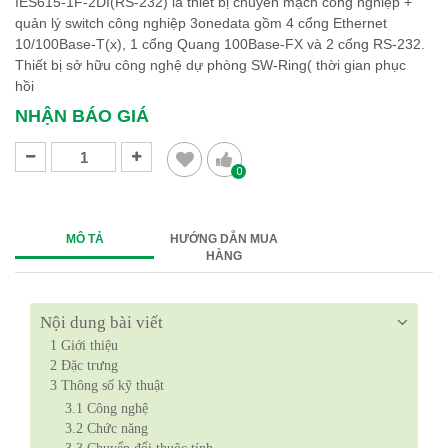
IES615-1F-2DI(RS-232) là thiết bị chuyển mạch công nghiệp +
quản lý switch công nghiệp 3onedata gồm 4 cổng Ethernet
10/100Base-T(x), 1 cổng Quang 100Base-FX và 2 cổng RS-232.
Thiết bị sở hữu công nghệ dự phòng SW-Ring( thời gian phục
hồi
NHẬN BÁO GIÁ
0
MÔ TẢ
HƯỚNG DẪN MUA
HÀNG
Nội dung bài viết
1
Giới thiệu
2
Đặc trưng
3
Thông số kỹ thuật
3.1
Công nghệ
3.2
Chức năng