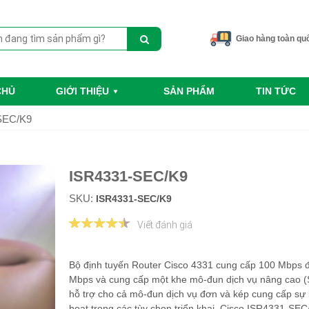
Giao hàng toàn qu
CHỦ
GIỚI THIỆU
SẢN PHẨM
TIN TỨC
SEC/K9
ISR4331-SEC/K9
SKU:
ISR4331-SEC/K9
Viết đánh giá
Bộ định tuyến Router Cisco 4331 cung cấp 100 Mbps 
Mbps và cung cấp một khe mô-đun dịch vụ nâng cao (
hỗ trợ cho cả mô-đun dịch vụ đơn và kép cung cấp sự 
hoạt trong các tùy chọn triển khai. Cisco ISR4331-SEC