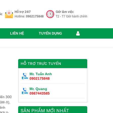
Hỗ trợ 24/7
Giờ làm việc
ốc
Hotline:
0902175848
T2 - T7 Giờ hành chính
LIÊN HỆ
TUYỂN DỤNG
HỖ TRỢ TRỰC TUYẾN
Mr. Tuấn Anh
0902175848
Mr. Quang
0987443585
đến 300
SM-X),
linh
SẢN PHẨM MỚI NHẤT
/K9 là