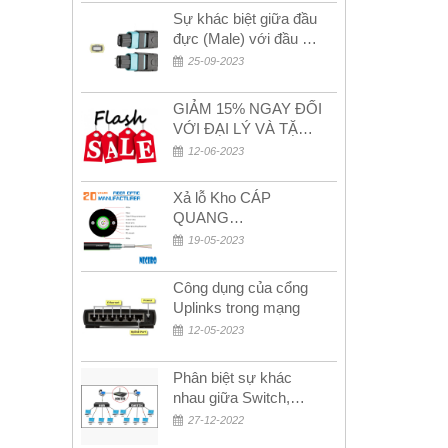
Sự khác biệt giữa đầu
đực (Male) với đầu cái
(Female) trong bộ đầu
25-09-2023
nối MPO
GIẢM 15% NGAY ĐỐI
VỚI ĐẠI LÝ VÀ TẶNG
QUÀ KHÁCH HÀNG
12-06-2023
MỚI!
Xả lỗ Kho CÁP
QUANG
MULTIMODE CÁP
19-05-2023
QUANG
MULTIMODE 4-8-12-
Công dụng của cổng
24Fo SỢI OM1-OM2-
Uplinks trong mạng
OM3 Siêu Rẻ 5k
12-05-2023
Phân biệt sự khác
nhau giữa Switch,
Router và Hub
27-12-2022