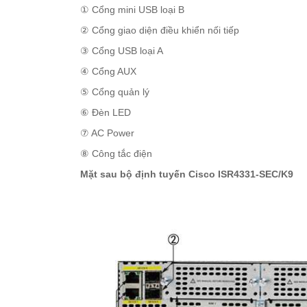
① Cổng mini USB loại B
② Cổng giao diện điều khiển nối tiếp
③ Cổng USB loại A
④ Cổng AUX
⑤ Cổng quản lý
⑥ Đèn LED
⑦ AC Power
⑧ Công tắc điện
Mặt sau bộ định tuyến Cisco ISR4331-SEC/K9