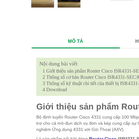
MÔ TẢ
H
Nội dung bài viết
1
Giới thiệu sản phẩm Router Cisco ISR4331-S
2
Thông số cơ bản Router Cisco ISR4331-SEC/
3
Thông số kỹ thuật chi tiết của thiết bị ISR43
4
Download
Giới thiệu sản phẩm Rou
Bộ định tuyến Router Cisco 4331 cung cấp 100 Mb
trợ cho cả mô-đun dịch vụ đơn và kép cung cấp sự li
nghiệm Ứng dụng 4331 với Gói Thoại (AXV).
Là sản phẩm nổi bật dòng
Router Cisco
ISR4331-