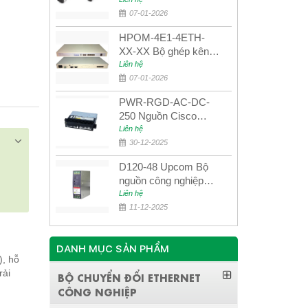
UPCOM MWS-12-45-
80AD/MWS-12-54-
07-01-2026
80BD
HPOM-4E1-4ETH-
XX-XX Bộ ghép kênh
quang quản lý SDH
Liên hệ
4E1+4ETH+RS232
07-01-2026
PWR-RGD-AC-DC-
250 Nguồn Cisco
Industrial 250W
Liên hệ
PoE/PoE+
30-12-2025
D120-48 Upcom Bộ
nguồn công nghiệp
đầu ra đơn 120W
Liên hệ
48VDC
11-12-2025
DANH MỤC SẢN PHẨM
), hỗ
rải
BỘ CHUYỂN ĐỔI ETHERNET
CÔNG NGHIỆP