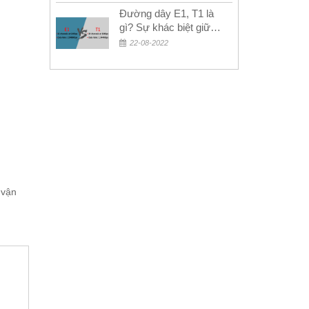
Đường dây E1, T1 là
gì? Sự khác biệt giữa
E1 và T1
22-08-2022
 vận