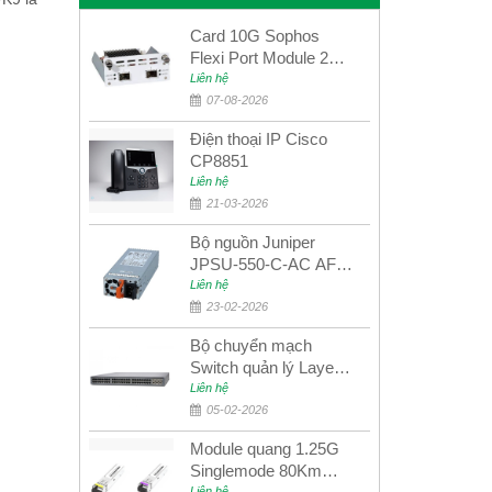
Card 10G Sophos
Flexi Port Module 2
port 10GbE SFP+
Liên hệ
SGMOD2F2PUR
07-08-2026
2port 10GbE SFP+
Điện thoại IP Cisco
CP8851
Liên hệ
21-03-2026
Bộ nguồn Juniper
JPSU-550-C-AC AFO
nguồn AC công suất
Liên hệ
550W dùng cho dòng
23-02-2026
switch Juniper
Bộ chuyển mạch
Networks EX4400
Switch quản lý Layer 3
Juniper QFX5100-48S
Liên hệ
05-02-2026
Module quang 1.25G
Singlemode 80Km
Liên hệ