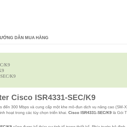
ƯỚNG DẪN MUA HÀNG
EC/K9
K9
31-SEC/K9
ter Cisco ISR4331-SEC/K9
ps đến 300 Mbps và cung cấp một khe mô-đun dịch vụ nâng cao (SM-X
nh hoạt trong các tùy chọn triển khai.
Cisco ISR4331-SEC/K9
là Gói T
SEC/K9
cũng được kế thừa sự tinh tế trong thiết kế. Phía trước bộ định