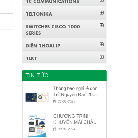
TC COMMUNICATIONS
TELTONIKA
SWITCHES CISCO 1000
SERIES
ĐIỆN THOẠI IP
TLKT
TIN TỨC
Thông báo nghỉ lễ đón
Tết Nguyên Đán 2026
– Xuân Bính Ngọ!
21-01-2025
CHƯƠNG TRÌNH
KHUYẾN MÃI CHÀO
MỪNG NĂM MỚI
30-01-2024
2024