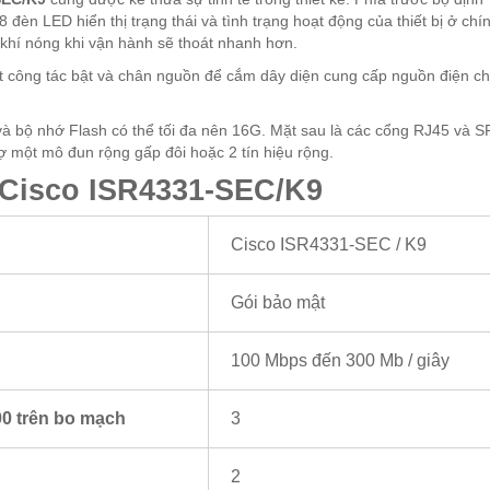
đèn LED hiển thị trạng thái và tình trạng hoạt động của thiết bị ở chí
ể khí nóng khi vận hành sẽ thoát nhanh hơn.
t công tác bật và chân nguồn để cắm dây diện cung cấp nguồn điện c
và bộ nhớ Flash có thể tối đa nên 16G. Mặt sau là các cổng RJ45 và S
 một mô đun rộng gấp đôi hoặc 2 tín hiệu rộng.
 Cisco ISR4331-SEC/K9
Cisco ISR4331-SEC / K9
Gói bảo mật
100 Mbps đến 300 Mb / giây
0 trên bo mạch
3
2