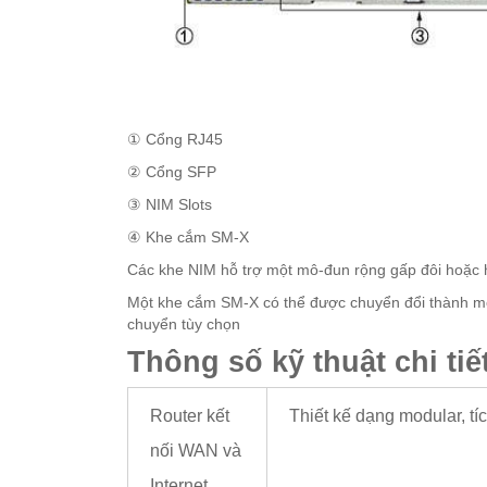
① Cổng RJ45
② Cổng SFP
③ NIM Slots
④ Khe cắm SM-X
Các khe NIM hỗ trợ một mô-đun rộng gấp đôi hoặc ha
Một khe cắm SM-X có thể được chuyển đổi thành m
chuyển tùy chọn
Thông số kỹ thuật chi tiế
Router kết
Thiết kế dạng modular, tí
nối WAN và
Internet