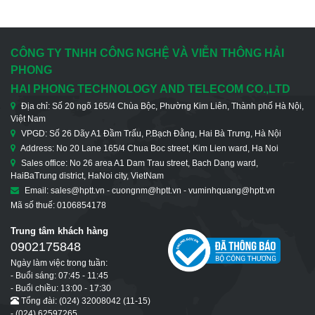
CÔNG TY TNHH CÔNG NGHỆ VÀ VIỄN THÔNG HẢI
PHONG
HAI PHONG TECHNOLOGY AND TELECOM CO.,LTD
Địa chỉ: Số 20 ngõ 165/4 Chùa Bộc, Phường Kim Liên, Thành phố Hà Nội,
Việt Nam
VPGD: Số 26 Dãy A1 Đầm Trấu, P.Bạch Đằng, Hai Bà Trưng, Hà Nội
Address: No 20 Lane 165/4 Chua Boc street, Kim Lien ward, Ha Noi
Sales office: No 26 area A1 Dam Trau street, Bach Dang ward,
HaiBaTrung district, HaNoi city, VietNam
Email: sales@hptt.vn - cuongnm@hptt.vn - vuminhquang@hptt.vn
Mã số thuế: 0106854178
Trung tâm khách hàng
0902175848
Ngày làm việc trong tuần:
- Buổi sáng: 07:45 - 11:45
- Buổi chiều: 13:00 - 17:30
Tổng đài: (024) 32008042 (11-15)
- (024) 62597265