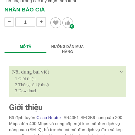
linh hoạt trong các tùy chọn triển khai.
NHẬN BÁO GIÁ
0
MÔ TẢ
HƯỚNG DẪN MUA
HÀNG
Nội dung bài viết
1
Giới thiệu
2
Thông số kỹ thuật
3
Download
Giới thiệu
Bộ định tuyến
Cisco Router
ISR4351-SEC/K9 cung cấp 200
Mbps đến 400 Mbps và cung cấp một khe mô-đun dịch vụ
nâng cao (SM-X), hỗ trợ cho cả mô-đun dịch vụ đơn và kép