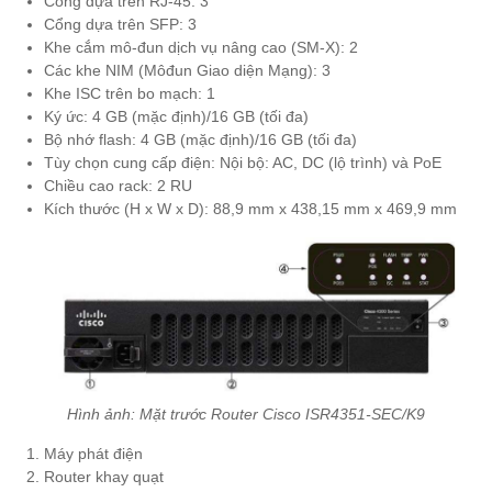
Cổng dựa trên RJ-45: 3
Cổng dựa trên SFP: 3
Khe cắm mô-đun dịch vụ nâng cao (SM-X): 2
Các khe NIM (Môđun Giao diện Mạng): 3
Khe ISC trên bo mạch: 1
Ký ức: 4 GB (mặc định)/16 GB (tối đa)
Bộ nhớ flash: 4 GB (mặc định)/16 GB (tối đa)
Tùy chọn cung cấp điện: Nội bộ: AC, DC (lộ trình) và PoE
Chiều cao rack: 2 RU
Kích thước (H x W x D): 88,9 mm x 438,15 mm x 469,9 mm
Hình ảnh: Mặt trước Router Cisco ISR4351-SEC/K9
Máy phát điện
Router khay quạt