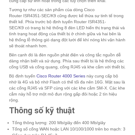
cung cấp sự linh hoạt trong các tùy chọn triển khai.
Tương tự như các sản phẩm của dòng Cisco
Router ISR4351-SEC/K9 cũng được kế thừa sự tinh tế trong
thiết kế. Phía trước bộ định tuyến Router ISR4351-
SEC/K9 có trang bị hệ thống 8 đèn LED hiển thị trạng thái và
tình trạng hoạt động của thiết bị ở chính giữa và hai bên là
hệ thống lỗ thông gió dạng đột lưới để khí nóng khi vận hành
sẽ thoát nhanh hơn.
Bên cạnh đó là đèn nguồn phát điện và công tắc nguồn dễ
dàng nhận biết và sử dụng. Phía sau thiết bị là hệ thống các
cổng USB và cổng quang, cổng RJ45 và khe cắm với thiết bị.
Bộ định tuyến
Cisco Router 4000 Series
này cung cấp bộ
nhớ là 4G và bộ nhớ Flash có thể tối đa nên 16G. Mặt sau là
các cổng RJ45 và SFP cùng với các khe cắm SM-X. Các khe
cắm này hỗ trợ một mô đun rộng gấp đôi hoặc 2 tín hiệu
rộng.
Thông số kỹ thuật
Tổng thông lượng: 200 Mb/giây đến 400 Mb/giây
Tổng số cổng WAN hoặc LAN 10/100/1000 trên bo mạch: 3