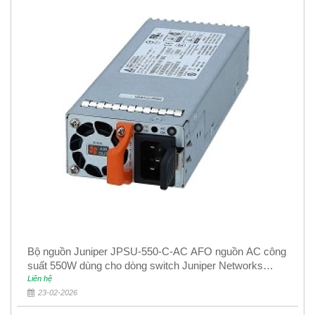
Bộ nguồn Juniper JPSU-550-C-AC AFO nguồn AC công
suất 550W dùng cho dòng switch Juniper Networks
EX4400
Liên hệ
23-02-2026