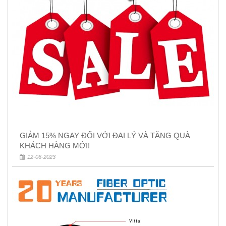
GIẢM 15% NGAY ĐỐI VỚI ĐẠI LÝ VÀ TẶNG QUÀ
KHÁCH HÀNG MỚI!
12-06-2023