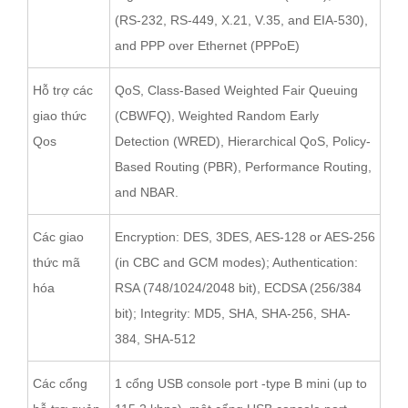
(RS-232, RS-449, X.21, V.35, and EIA-530),
and PPP over Ethernet (PPPoE)
Hỗ trợ các
QoS, Class-Based Weighted Fair Queuing
giao thức
(CBWFQ), Weighted Random Early
Qos
Detection (WRED), Hierarchical QoS, Policy-
Based Routing (PBR), Performance Routing,
and NBAR.
Các giao
Encryption: DES, 3DES, AES-128 or AES-256
thức mã
(in CBC and GCM modes); Authentication:
hóa
RSA (748/1024/2048 bit), ECDSA (256/384
bit); Integrity: MD5, SHA, SHA-256, SHA-
384, SHA-512
Các cổng
1 cổng USB console port -type B mini (up to