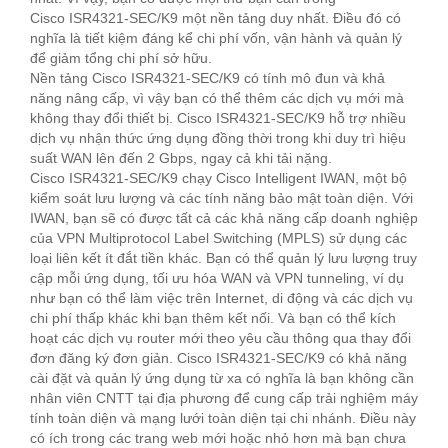
Cisco ISR4321-SEC/K9 một nền tảng duy nhất. Điều đó có
nghĩa là tiết kiệm đáng kể chi phí vốn, vận hành và quản lý
để giảm tổng chi phí sở hữu.
Nền tảng Cisco ISR4321-SEC/K9 có tính mô đun và khả
năng nâng cấp, vì vậy bạn có thể thêm các dịch vụ mới mà
không thay đổi thiết bị. Cisco ISR4321-SEC/K9 hỗ trợ nhiều
dịch vụ nhận thức ứng dụng đồng thời trong khi duy trì hiệu
suất WAN lên đến 2 Gbps, ngay cả khi tải nặng.
Cisco ISR4321-SEC/K9 chạy Cisco Intelligent IWAN, một bộ
kiểm soát lưu lượng và các tính năng bảo mật toàn diện. Với
IWAN, bạn sẽ có được tất cả các khả năng cấp doanh nghiệp
của VPN Multiprotocol Label Switching (MPLS) sử dụng các
loại liên kết ít đắt tiền khác. Bạn có thể quản lý lưu lượng truy
cập mỗi ứng dụng, tối ưu hóa WAN và VPN tunneling, ví dụ
như bạn có thể làm việc trên Internet, di động và các dịch vụ
chi phí thấp khác khi bạn thêm kết nối. Và bạn có thể kích
hoạt các dịch vụ router mới theo yêu cầu thông qua thay đổi
đơn đăng ký đơn giản. Cisco ISR4321-SEC/K9 có khả năng
cài đặt và quản lý ứng dụng từ xa có nghĩa là bạn không cần
nhân viên CNTT tại địa phương để cung cấp trải nghiệm máy
tính toàn diện và mạng lưới toàn diện tại chi nhánh. Điều này
có ích trong các trang web mới hoặc nhỏ hơn mà bạn chưa