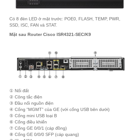
Có 8 đèn LED ở mặt trước: POE0, FLASH, TEMP, PWR,
SSD, ISC, FAN và STAT.
Mặt sau Router Cisco ISR4321-SEC/K9
① Nối đất
② Công tắc điện
③ Đầu nối nguồn điện
④ Cổng “MGMT” của GE (với cổng USB bên dưới)
⑤ Cổng mini USB loại B
⑥ Cổng điều khiển
⑦ Cổng GE 0/0/1 (cáp đồng)
⑧ Cổng GE 0/0/0 SFP (cáp quang)