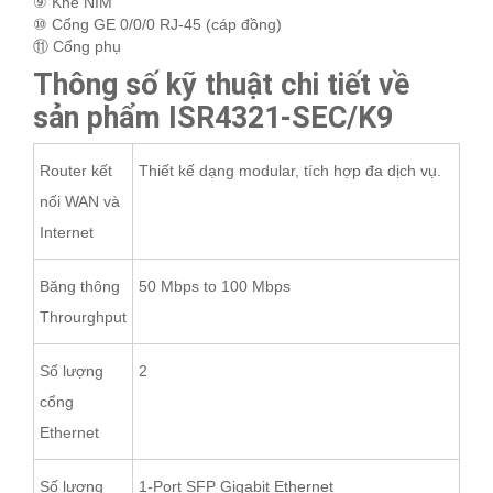
⑨ Khe NIM
⑩ Cổng GE 0/0/0 RJ-45 (cáp đồng)
⑪ Cổng phụ
Thông số kỹ thuật chi tiết về
sản phẩm ISR4321-SEC/K9
Router kết
Thiết kế dạng modular, tích hợp đa dịch vụ.
nối WAN và
Internet
Băng thông
50 Mbps to 100 Mbps
Throurghput
Số lượng
2
cổng
Ethernet
Số lượng
1-Port SFP Gigabit Ethernet