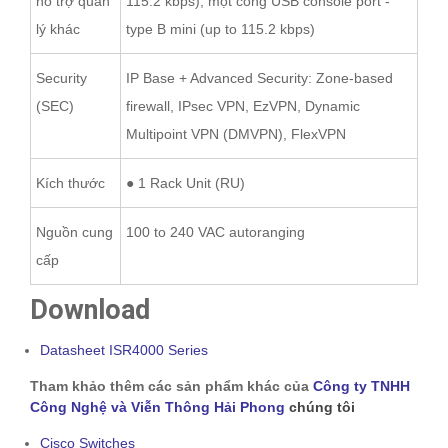
hỗ trợ quản
115.2 kbps), một cổng USB console port -
lý khác
type B mini (up to 115.2 kbps)
Security
IP Base + Advanced Security: Zone-based
(SEC)
firewall, IPsec VPN, EzVPN, Dynamic
Multipoint VPN (DMVPN), FlexVPN
Kích thước
● 1 Rack Unit (RU)
Nguồn cung
100 to 240 VAC autoranging
cấp
Download
Datasheet ISR4000 Series
Tham khảo thêm các sản phẩm khác của
Công ty TNHH
Công Nghệ và Viễn Thông Hải Phong
chúng tôi
Cisco Switches