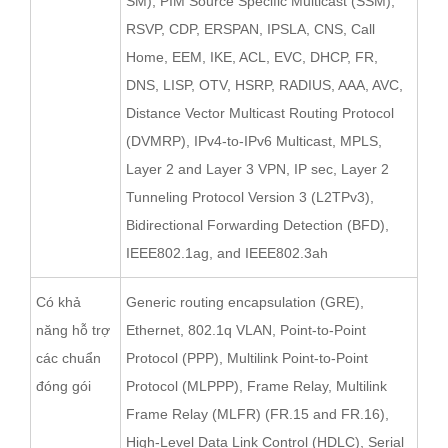
SM), PIM Source Specific Multicast (SSM),
RSVP, CDP, ERSPAN, IPSLA, CNS, Call
Home, EEM, IKE, ACL, EVC, DHCP, FR,
DNS, LISP, OTV, HSRP, RADIUS, AAA, AVC,
Distance Vector Multicast Routing Protocol
(DVMRP), IPv4-to-IPv6 Multicast, MPLS,
Layer 2 and Layer 3 VPN, IP sec, Layer 2
Tunneling Protocol Version 3 (L2TPv3),
Bidirectional Forwarding Detection (BFD),
IEEE802.1ag, and IEEE802.3ah
Có khả
Generic routing encapsulation (GRE),
năng hỗ trợ
Ethernet, 802.1q VLAN, Point-to-Point
các chuẩn
Protocol (PPP), Multilink Point-to-Point
đóng gói
Protocol (MLPPP), Frame Relay, Multilink
Frame Relay (MLFR) (FR.15 and FR.16),
High-Level Data Link Control (HDLC), Serial