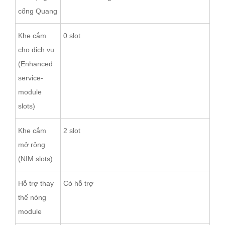
cổng Quang
Khe cắm
0 slot
cho dịch vụ
(Enhanced
service-
module
slots)
Khe cắm
2 slot
mở rộng
(NIM slots)
Hỗ trợ thay
Có hỗ trợ
thế nóng
module