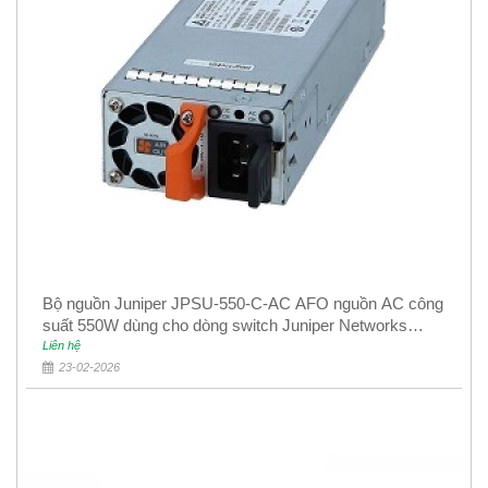
Bộ nguồn Juniper JPSU-550-C-AC AFO nguồn AC công
suất 550W dùng cho dòng switch Juniper Networks
EX4400
Liên hệ
23-02-2026