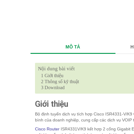
MÔ TẢ
H
Nội dung bài viết
1
Giới thiệu
2
Thông số kỹ thuật
3
Download
Giới thiệu
Bộ định tuyến dịch vụ tích hợp Cisco ISR4331-V/K9 
bình của doanh nghiệp, cung cấp các dịch vụ VOIP 
Cisco Router
ISR4331V/K9 kết hợp 2 cổng Gigabit E