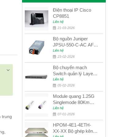
Điện thoại IP Cisco
CP8851
Liên hệ
21-03-2026
Bộ nguồn Juniper
JPSU-550-C-AC AFO
nguồn AC công suất
Liên hệ
550W dùng cho dòng
23-02-2026
switch Juniper
Bộ chuyển mạch
Networks EX4400
Switch quản lý Layer 3
Juniper QFX5100-48S
Liên hệ
05-02-2026
Module quang 1.25G
Singlemode 80Km
UPCOM MWS-12-45-
Liên hệ
80AD/MWS-12-54-
07-01-2026
 trung
80BD
HPOM-4E1-4ETH-
XX-XX Bộ ghép kênh
ng,
Liên hệ