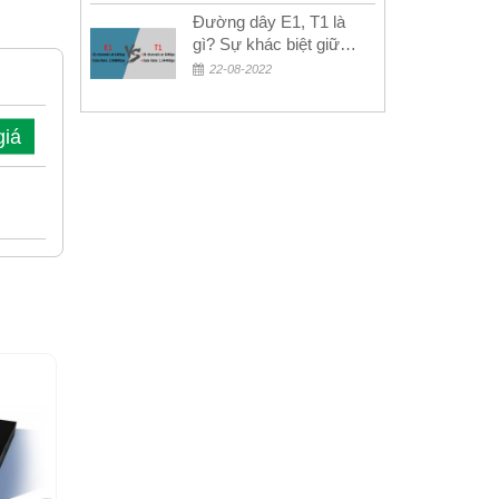
Đường dây E1, T1 là
gì? Sự khác biệt giữa
E1 và T1
22-08-2022
giá