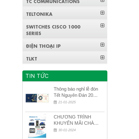
TC COMMUNICATIONS
TELTONIKA
SWITCHES CISCO 1000
SERIES
ĐIỆN THOẠI IP
TLKT
TIN TỨC
Thông báo nghỉ lễ đón
Tết Nguyên Đán 2026
– Xuân Bính Ngọ!
21-01-2025
CHƯƠNG TRÌNH
KHUYẾN MÃI CHÀO
MỪNG NĂM MỚI
30-01-2024
2024