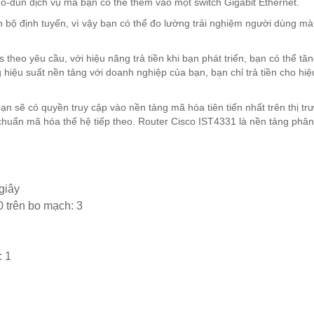
ô-đun dịch vụ mà bạn có thể thêm vào một switch Gigabit Ethernet.
n bộ định tuyến, vì vậy bạn có thể đo lường trải nghiệm người dùng m
eo yêu cầu, với hiệu năng trả tiền khi bạn phát triển, bạn có thể tă
g hiệu suất nền tảng với doanh nghiệp của bạn, bạn chỉ trả tiền cho hiệ
n sẽ có quyền truy cập vào nền tảng mã hóa tiên tiến nhất trên thị tr
 chuẩn mã hóa thế hệ tiếp theo. Router Cisco IST4331 là nền tảng phân
giây
trên bo mạch: 3
: 1