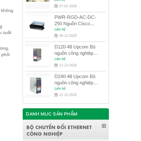
quang quản lý SDH
4E1+4ETH+RS232
07-01-2026
à không
PWR-RGD-AC-DC-
250 Nguồn Cisco
ng
Industrial 250W
Liên hệ
u suất
PoE/PoE+
30-12-2025
D120-48 Upcom Bộ
ường,
nguồn công nghiệp
 phối
đầu ra đơn 120W
Liên hệ
48VDC
11-12-2025
D240-48 Upcom Bộ
nguồn công nghiệp
đầu ra đơn 240W
Liên hệ
48VDC
11-12-2025
DANH MỤC SẢN PHẨM
BỘ CHUYỂN ĐỔI ETHERNET
CÔNG NGHIỆP