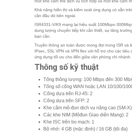
một khe cắm thẻ dịch vụ tích hợp và một khe cắm m
Khả năng hiển thị và kiểm soát ứng dụng có sẵn trê
cần đầu dò bên ngoài.
ISR4331-V/K9 mang lại hiệu suất 100Mbps-300Mbps th
dung lượng chuyển tiếp khi cần thiết, sự tăng trưởn
bạn cần.
Truyền thông an toàn được mong đợi trong ISR và bạ
IPsec, SSL VPN và VPN flex với hỗ trợ cho các tiêu
ứng dụng tối ưu cho đến giữa văn phòng chi nhánh.
Thông số kỹ thuật
Tổng thông lượng: 100 Mbps đến 300 Mb/
Tổng số cổng WAN hoặc LAN 10/100/1000 
Cổng dựa trên RJ-45: 2
Cổng dựa trên SFP: 2
Khe cắm mô-đun dịch vụ nâng cao (SM-X)
Các khe NIM (Môđun Giao diện Mạng): 2
Khe ISC trên bo mạch: 1
Bộ nhớ: 4 GB (mặc định) / 16 GB (tối đa)