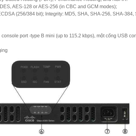
 3DES, AES-128 or AES-256 (in CBC and GCM modes);
 ECDSA (256/384 bit); Integrity: MD5, SHA, SHA-256, SHA-384,
console port -type B mini (up to 115.2 kbps), một cổng USB co
ging