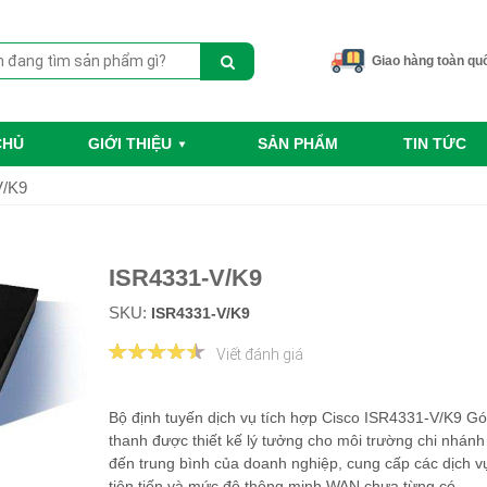
Giao hàng toàn qu
CHỦ
GIỚI THIỆU
SẢN PHẨM
TIN TỨC
V/K9
ISR4331-V/K9
SKU:
ISR4331-V/K9
Viết đánh giá
Bộ định tuyến dịch vụ tích hợp Cisco ISR4331-V/K9 Gó
thanh được thiết kế lý tưởng cho môi trường chi nhánh
đến trung bình của doanh nghiệp, cung cấp các dịch 
tiên tiến và mức độ thông minh WAN chưa từng có.