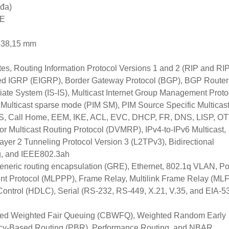
 đa)
oE
 438,15 mm
utes, Routing Information Protocol Versions 1 and 2 (RIP and RIP
ed IGRP (EIGRP), Border Gateway Protocol (BGP), BGP Router
diate System (IS-IS), Multicast Internet Group Management Proto
 Multicast sparse mode (PIM SM), PIM Source Specific Multicas
 Call Home, EEM, IKE, ACL, EVC, DHCP, FR, DNS, LISP, OT
Multicast Routing Protocol (DVMRP), IPv4-to-IPv6 Multicast,
yer 2 Tunneling Protocol Version 3 (L2TPv3), Bidirectional
g, and IEEE802.3ah
neric routing encapsulation (GRE), Ethernet, 802.1q VLAN, Poi
Point Protocol (MLPPP), Frame Relay, Multilink Frame Relay (ML
ontrol (HDLC), Serial (RS-232, RS-449, X.21, V.35, and EIA-53
ased Weighted Fair Queuing (CBWFQ), Weighted Random Early
icy-Based Routing (PBR), Performance Routing, and NBAR.