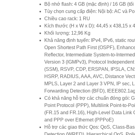
Bộ nhớ flash: 4 GB (mặc định) / 16 GB (tối
Tùy chọn cung cấp điện: Nội bộ: AC và P
Chiều cao rack: 1 RU
Kích thước (H x W x D): 44,45 x 438,15 x
Khối lượng: 12,96 Kg
Khả năng định tuyến: IPv4, IPv6, static ro
Open Shortest Path First (OSPF), Enhanc
Reflector, Intermediate System-to-Interme
Version 3 (IGMPv3), Protocol Independent
(SSM), RSVP, CDP, ERSPAN, IPSLA, CNS,
HSRP, RADIUS, AAA, AVC, Distance Vector 
MPLS, Layer 2 and Layer 3 VPN, IP sec, La
Forwarding Detection (BFD), IEEE802.1a
Có khả năng hỗ trợ các chuẩn đóng gói: Ge
Point Protocol (PPP), Multilink Point-to-
(FR.15 and FR.16), High-Level Data Link C
and PPP over Ethernet (PPPoE)
Hỗ trợ các giao thức Qos: QoS, Class-B
Detection (WRED), Hierarchical QoS, Pol