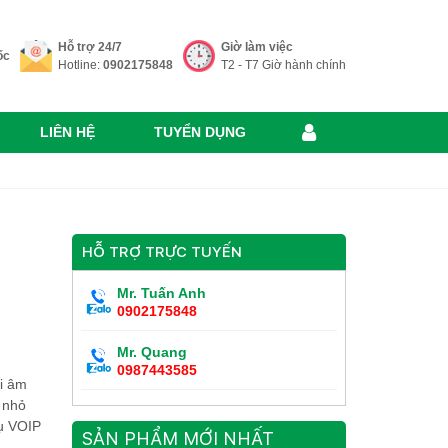
Hỗ trợ 24/7
Giờ làm việc
ốc
Hotline:
0902175848
T2 - T7 Giờ hành chính
LIÊN HỆ
TUYỂN DỤNG
HỖ TRỢ TRỰC TUYẾN
Mr. Tuấn Anh
0902175848
Mr. Quang
0987443585
i âm
 nhỏ
vụ VOIP
SẢN PHẨM MỚI NHẤT