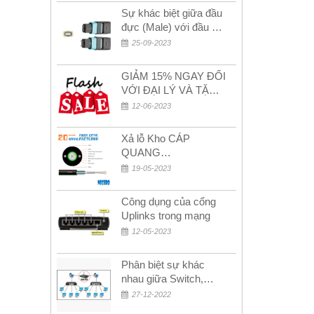
Sự khác biệt giữa đầu
đực (Male) với đầu cái
(Female) trong bộ đầu
25-09-2023
nối MPO
GIẢM 15% NGAY ĐỐI
VỚI ĐẠI LÝ VÀ TẶNG
QUÀ KHÁCH HÀNG
12-06-2023
MỚI!
Xả lỗ Kho CÁP
QUANG
MULTIMODE CÁP
19-05-2023
QUANG
MULTIMODE 4-8-12-
Công dụng của cổng
24Fo SỢI OM1-OM2-
Uplinks trong mạng
OM3 Siêu Rẻ 5k
12-05-2023
Phân biệt sự khác
nhau giữa Switch,
Router và Hub
27-12-2022