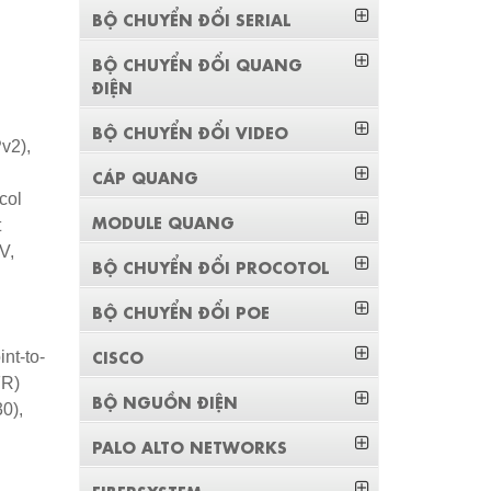
BỘ CHUYỂN ĐỔI SERIAL
BỘ CHUYỂN ĐỔI QUANG
ĐIỆN
BỘ CHUYỂN ĐỔI VIDEO
v2),
CÁP QUANG
col
MODULE QUANG
t
V,
BỘ CHUYỂN ĐỔI PROCOTOL
BỘ CHUYỂN ĐỔI POE
CISCO
nt-to-
FR)
BỘ NGUỒN ĐIỆN
0),
PALO ALTO NETWORKS
FIBERSYSTEM