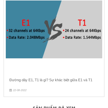
Đường dây E1, T1 là gì? Sự khác biệt giữa E1 và T1
22-08-2022
SẢN PHẨM ĐÃ XEM