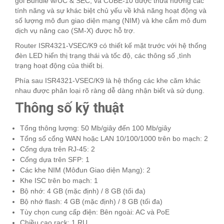
gói Bundle w/UC & SEC, và CUBE-10 được thừa hưởng các
tính năng và sự khác biệt chủ yếu về khả năng hoạt động và
số lượng mô đun giao diện mạng (NIM) và khe cắm mô đum
dịch vụ nâng cao (SM-X) được hỗ trợ.
Router ISR4321-VSEC/K9 có thiết kế mặt trước với hệ thống
đèn LED hiển thị trạng thái và tốc độ, các thông số ,tình
trạng hoạt động của thiết bị.
Phía sau ISR4321-VSEC/K9 là hệ thống các khe căm khác
nhau được phân loại rõ ràng dễ dàng nhận biết và sử dụng.
Thông số kỹ thuật
Tổng thông lượng: 50 Mb/giây đến 100 Mb/giây
Tổng số cổng WAN hoặc LAN 10/100/1000 trên bo mạch: 2
Cổng dựa trên RJ-45: 2
Cổng dựa trên SFP: 1
Các khe NIM (Môđun Giao diện Mạng): 2
Khe ISC trên bo mạch: 1
Bộ nhớ: 4 GB (mặc định) / 8 GB (tối đa)
Bộ nhớ flash: 4 GB (mặc định) / 8 GB (tối đa)
Tùy chọn cung cấp điện: Bên ngoài: AC và PoE
Chiều cao rack: 1 RU