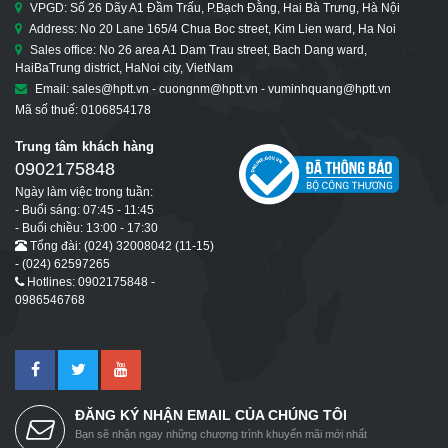
VPGD: Số 26 Dãy A1 Đầm Trấu, P.Bạch Đằng, Hai Bà Trưng, Hà Nội
Address: No 20 Lane 165/4 Chua Boc street, Kim Lien ward, Ha Noi
Sales office: No 26 area A1 Dam Trau street, Bach Dang ward,
HaiBaTrung district, HaNoi city, VietNam
Email: sales@hptt.vn - cuongnm@hptt.vn - vuminhquang@hptt.vn
Mã số thuế: 0106854178
Trung tâm khách hàng
0902175848
Ngày làm việc trong tuần:
- Buổi sáng: 07:45 - 11:45
- Buổi chiều: 13:00 - 17:30
Tổng đài: (024) 32008042 (11-15)
- (024) 62597265
Hotlines: 0902175848 -
0986546768
ĐĂNG KÝ NHẬN EMAIL CỦA CHÚNG TÔI
Bạn sẽ nhận ngay những chương trình khuyến mãi mới nhất