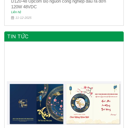
D120-48 Upcom Bộ nguồn công nghiệp đầu ra đơn
120W 48VDC
Liên hệ
11-12-2025
TIN TỨC