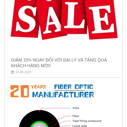
GIẢM 15% NGAY ĐỐI VỚI ĐẠI LÝ VÀ TẶNG QUÀ
KHÁCH HÀNG MỚI!
12-06-2023