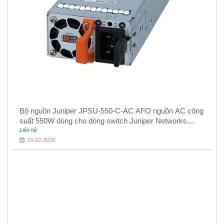
Bộ nguồn Juniper JPSU-550-C-AC AFO nguồn AC công
suất 550W dùng cho dòng switch Juniper Networks
EX4400
Liên hệ
23-02-2026