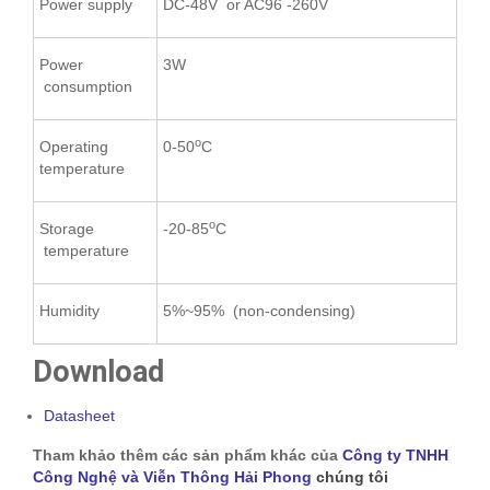
Power supply
DC-48V or AC96 -260V
Power
3W
consumption
o
Operating
0-50
C
temperature
o
Storage
-20-85
C
temperature
Humidity
5%~95% (non-condensing)
Download
Datasheet
Tham khảo thêm các sản phẩm khác của
Công ty TNHH
Công Nghệ và Viễn Thông Hải Phong
chúng tôi