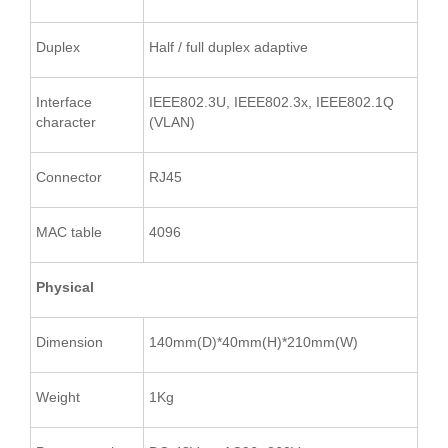
Duplex
Half / full duplex adaptive
Interface
IEEE802.3U, IEEE802.3x, IEEE802.1Q
character
(VLAN)
Connector
RJ45
MAC table
4096
Physical
Dimension
140mm(D)*40mm(H)*210mm(W)
Weight
1Kg