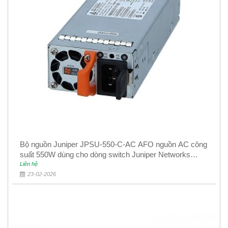
Bộ nguồn Juniper JPSU-550-C-AC AFO nguồn AC công
suất 550W dùng cho dòng switch Juniper Networks
EX4400
Liên hệ
23-02-2026