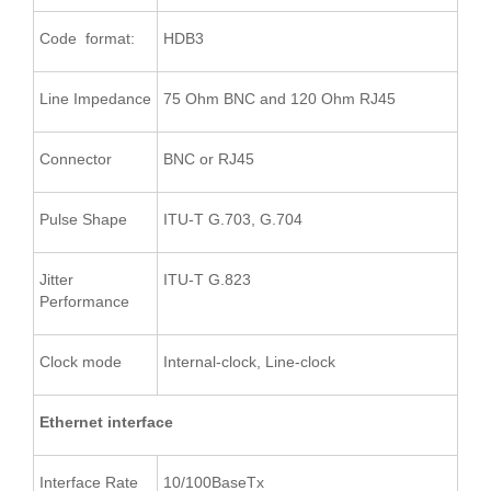
Code format:
HDB3
Line Impedance
75 Ohm BNC and 120 Ohm RJ45
Connector
BNC or RJ45
Pulse Shape
ITU-T G.703, G.704
Jitter
ITU-T G.823
Performance
Clock mode
Internal-clock, Line-clock
Ethernet interface
Interface Rate
10/100BaseTx