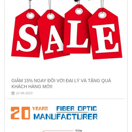
GIẢM 15% NGAY ĐỐI VỚI ĐẠI LÝ VÀ TẶNG QUÀ
KHÁCH HÀNG MỚI!
12-06-2023