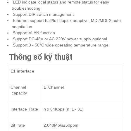
LED indicate local status and remote status for easy
troubleshooting
Support DIP switch management
Ethernet support half/full duplex adaptive, MDI/MDI-X auto
negotiation
Support VLAN function
Support DC-48V or AC 220V power supply optional
Support 0 - 50°C wide operating temperature range
Thông số kỹ thuật
E1 interface
Channel
1 Channel
capacity
Interface Rate
n x 64Kbps (n=1~ 31)
Bit rate
2.048Mb/s±50ppm