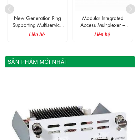
Modular Integrated
8 – 16 E1s And Gigabit
Access Multiplexer –
Ethernet To Optical Fiber
SNMP/LCD/Web
Multiplexer – Ring, Chain,
Liên hệ
Liên hệ
Managed
Point-To-Point And Point-
To-Dual Applications
Supported
SẢN PHẨM MỚI NHẤT