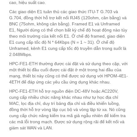
cao, hiệu suất cao.
Các giao diện E1 tuân thủ các giao thức ITU-T G.703 và
G.704, đồng thời hỗ trợ kết nối RJ45 (120ohm, cân bằng) và
BNC (75ohm, không cân bằng). Framed E1 và Unframed
E1, Người dùng có thể chọn bất kỳ chế độ hoạt động nào tùy
theo môi trường của kết nối E1. Ở chế độ framed, giao diện
E1 cung cấp tốc độ N * 64Kbps (N = 1 ~ 31). Ở chế độ
Unframed, kênh E1 cung cấp tốc độ truyền dẫn trong suốt là
2.048Mbps.
HPC-FE1-ETH thường được cài đặt và sử dụng theo cặp, với
một thiết bị đầu cuối được cài đặt ở một trong hai đầu của
mạng, thiết bị này cũng có thể được sử dụng với HPOM-4E1-
4ETH để đáp ứng các yêu cầu ứng dụng khác nhau.
HPC-FE1-ETH hỗ trợ nguồn điện DC-48V hoặc AC220V,
cung cấp nhiều chức năng khác nhau như tự học địa chỉ
MAC, lọc địa chỉ, duy trì bảng địa chỉ và điều khiển luồng,
đồng thời hỗ trợ vòng lặp cục bộ và vòng lặp từ xa. Nó cũng
cung cấp chức năng kiểm tra mã giả ngẫu nhiên để kiểm tra
các mã lỗi trong mạch. Được sử dụng rộng rãi để kết nối và
giám sát WAN và LAN.