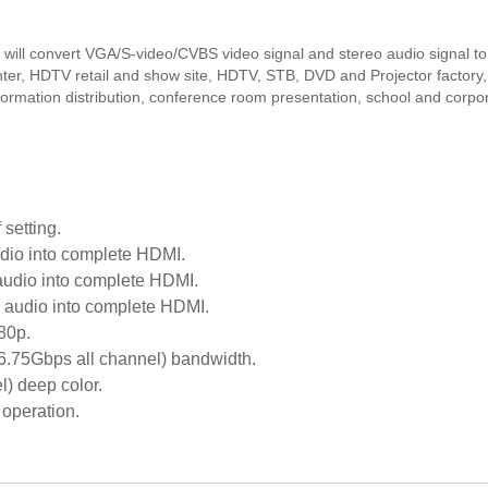
ill convert VGA/S-video/CVBS video signal and stereo audio signal t
 center, HDTV retail and show site, HDTV, STB, DVD and Projector factory,
formation distribution, conference room presentation, school and corpo
 setting.
dio into complete HDMI.
audio into complete HDMI.
o audio into complete HDMI.
80p.
.75Gbps all channel) bandwidth.
l) deep color.
operation.