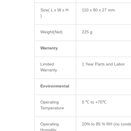
Size( L x W x H
110 x 80 x 27 mm
)
Weight(Net)
225 g
Warranty
Limited
1 Year Parts and Labor
Warranty
Environmental
Operating
0 ℃ to +70℃
Temperature
Operating
10% to 85 % RH (no conde
Humidity