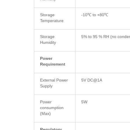
Storage
-10℃ to +80℃
Temperature
Storage
5% to 95 % RH (no conden
Humidity
Power
Requirement
External Power
5V DC@1A
Supply
Power
5W
consumption
(Max)
Regulatory