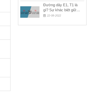
Đường dây E1, T1 là
gì? Sự khác biệt giữa
E1 và T1
22-08-2022