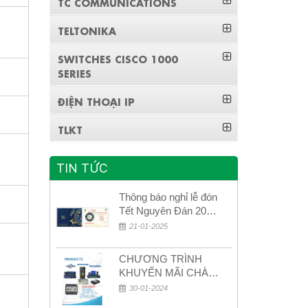
TC COMMUNICATIONS
TELTONIKA
SWITCHES CISCO 1000
SERIES
ĐIỆN THOẠI IP
TLKT
TIN TỨC
Thông báo nghỉ lễ đón
Tết Nguyên Đán 2026
– Xuân Bính Ngọ!
21-01-2025
CHƯƠNG TRÌNH
KHUYẾN MÃI CHÀO
MỪNG NĂM MỚI
30-01-2024
2024