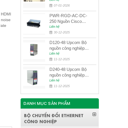
quang quản lý SDH
4E1+4ETH+RS232
07-01-2026
o HDMI
PWR-RGD-AC-DC-
 noise
250 Nguồn Cisco
rate
Industrial 250W
Liên hệ
PoE/PoE+
30-12-2025
D120-48 Upcom Bộ
nguồn công nghiệp
đầu ra đơn 120W
Liên hệ
48VDC
11-12-2025
D240-48 Upcom Bộ
nguồn công nghiệp
đầu ra đơn 240W
Liên hệ
48VDC
11-12-2025
DANH MỤC SẢN PHẨM
BỘ CHUYỂN ĐỔI ETHERNET
CÔNG NGHIỆP