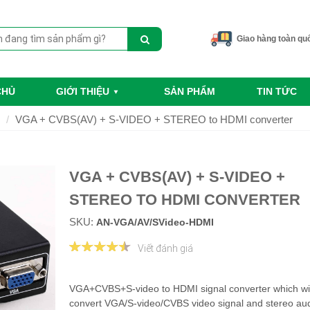
Giao hàng toàn qu
CHỦ
GIỚI THIỆU
SẢN PHẨM
TIN TỨC
VGA + CVBS(AV) + S-VIDEO + STEREO to HDMI converter
VGA + CVBS(AV) + S-VIDEO +
STEREO TO HDMI CONVERTER
SKU:
AN-VGA/AV/SVideo-HDMI
Viết đánh giá
VGA+CVBS+S-video to HDMI signal converter which wil
convert VGA/S-video/CVBS video signal and stereo au