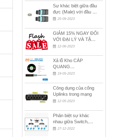
Sự khác biệt giữa đầu
đực (Male) với đầu cái
(Female) trong bộ đầu
25-09-2023
nối MPO
GIẢM 15% NGAY ĐỐI
VỚI ĐẠI LÝ VÀ TẶNG
QUÀ KHÁCH HÀNG
12-06-2023
MỚI!
Xả lỗ Kho CÁP
QUANG
MULTIMODE CÁP
19-05-2023
QUANG
MULTIMODE 4-8-12-
Công dụng của cổng
24Fo SỢI OM1-OM2-
Uplinks trong mạng
OM3 Siêu Rẻ 5k
12-05-2023
Phân biệt sự khác
nhau giữa Switch,
Router và Hub
27-12-2022