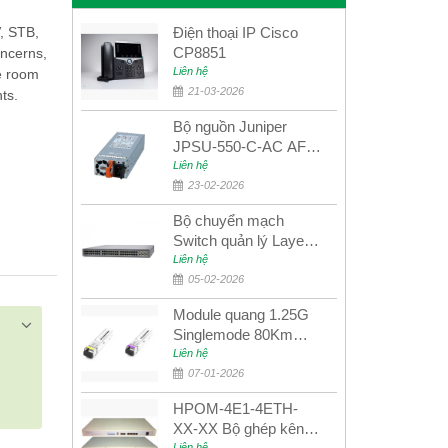
, STB,
Điện thoại IP Cisco
CP8851
oncerns,
Liên hệ
ce room
21-03-2026
nts.
Bộ nguồn Juniper
JPSU-550-C-AC AFO
nguồn AC công suất
Liên hệ
550W dùng cho dòng
23-02-2026
switch Juniper
Bộ chuyển mạch
Networks EX4400
Switch quản lý Layer 3
Juniper QFX5100-48S
Liên hệ
05-02-2026
Module quang 1.25G
Singlemode 80Km
UPCOM MWS-12-45-
Liên hệ
80AD/MWS-12-54-
07-01-2026
80BD
HPOM-4E1-4ETH-
XX-XX Bộ ghép kênh
Liên hệ