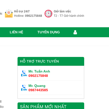
Hỗ trợ 24/7
Giờ làm việc
ốc
Hotline:
0902175848
T2 - T7 Giờ hành chính
LIÊN HỆ
TUYỂN DỤNG
HỖ TRỢ TRỰC TUYẾN
Mr. Tuấn Anh
0902175848
Mr. Quang
0987443585
l
SẢN PHẨM MỚI NHẤT
dio