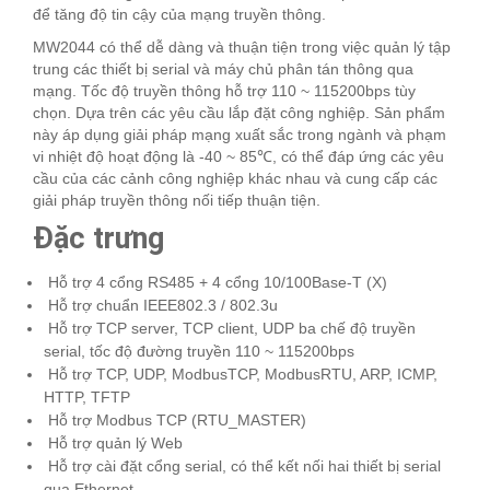
để tăng độ tin cậy của mạng truyền thông.
MW2044 có thể dễ dàng và thuận tiện trong việc quản lý tập
trung các thiết bị serial và máy chủ phân tán thông qua
mạng. Tốc độ truyền thông hỗ trợ 110 ~ 115200bps tùy
chọn. Dựa trên các yêu cầu lắp đặt công nghiệp. Sản phẩm
này áp dụng giải pháp mạng xuất sắc trong ngành và phạm
vi nhiệt độ hoạt động là -40 ~ 85℃, có thể đáp ứng các yêu
cầu của các cảnh công nghiệp khác nhau và cung cấp các
giải pháp truyền thông nối tiếp thuận tiện.
Đặc trưng
Hỗ trợ 4 cổng RS485 + 4 cổng 10/100Base-T (X)
Hỗ trợ chuẩn IEEE802.3 / 802.3u
Hỗ trợ TCP server, TCP client, UDP ba chế độ truyền
serial, tốc độ đường truyền 110 ~ 115200bps
Hỗ trợ TCP, UDP, ModbusTCP, ModbusRTU, ARP, ICMP,
HTTP, TFTP
Hỗ trợ Modbus TCP (RTU_MASTER)
Hỗ trợ quản lý Web
Hỗ trợ cài đặt cổng serial, có thể kết nối hai thiết bị serial
qua Ethernet