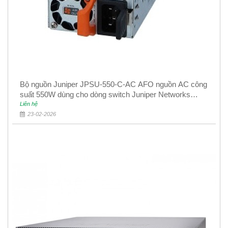
Bộ nguồn Juniper JPSU-550-C-AC AFO nguồn AC công
suất 550W dùng cho dòng switch Juniper Networks
EX4400
Liên hệ
23-02-2026