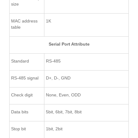
size
MAC address
1K
table
Serial Port Attribute
Standard
RS-485
RS-485 signal
D+, D-, GND
Check digit
None, Even, ODD
Data bits
5bit, 6bit, 7bit, 8bit
Stop bit
1bit, 2bit