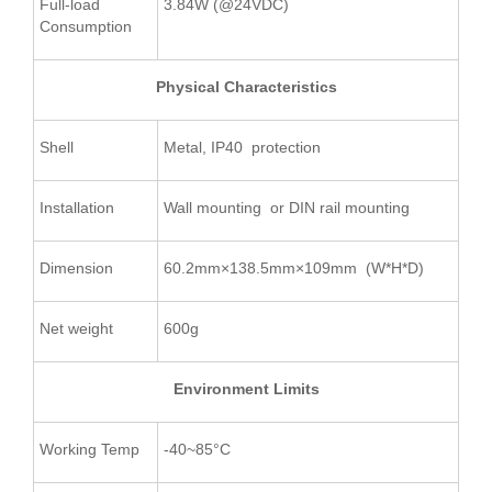
Full-load
3.84W (@24VDC)
Consumption
Physical Characteristics
Shell
Metal, IP40 protection
Installation
Wall mounting or DIN rail mounting
Dimension
60.2mm×138.5mm×109mm (W*H*D)
Net weight
600g
Environment Limits
Working Temp
-40~85°C