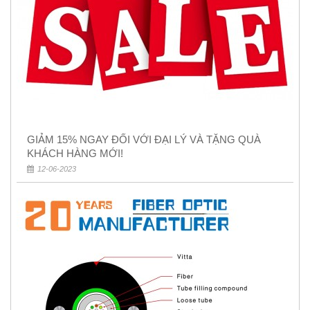
GIẢM 15% NGAY ĐỐI VỚI ĐẠI LÝ VÀ TẶNG QUÀ
KHÁCH HÀNG MỚI!
12-06-2023