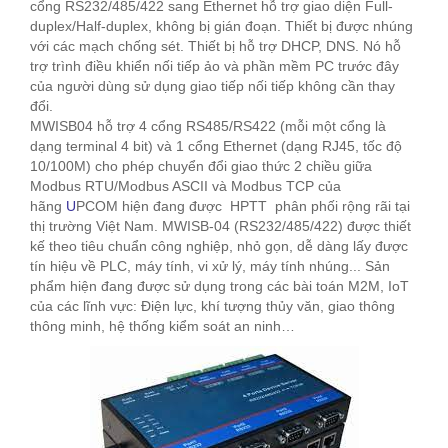
cổng RS232/485/422 sang Ethernet hỗ trợ giao diện Full-
duplex/Half-duplex, không bị gián đoạn. Thiết bị được nhúng
với các mạch chống sét. Thiết bị hỗ trợ DHCP, DNS. Nó hỗ
trợ trình điều khiển nối tiếp ảo và phần mềm PC trước đây
của người dùng sử dụng giao tiếp nối tiếp không cần thay
đổi.
MWISB04 hỗ trợ 4 cổng RS485/RS422 (mỗi một cổng là
dạng terminal 4 bit) và 1 cổng Ethernet (dạng RJ45, tốc độ
10/100M) cho phép chuyển đổi giao thức 2 chiều giữa
Modbus RTU/Modbus ASCII và Modbus TCP của
hãng
U
PCOM hiện đang được HPTT phân phối rộng rãi tại
thị trường Việt Nam. MWISB-04 (RS232/485/422) được thiết
kế theo tiêu chuẩn công nghiệp, nhỏ gọn, dễ dàng lấy được
tín hiệu về PLC, máy tính, vi xử lý, máy tính nhúng... Sản
phẩm hiện đang được sử dụng trong các bài toán M2M, IoT
của các lĩnh vực: Điện lực, khí tượng thủy văn, giao thông
thông minh, hệ thống kiểm soát an ninh…