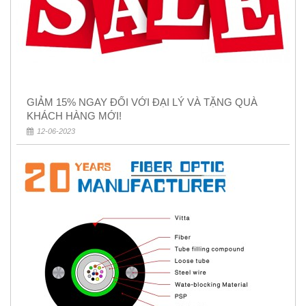
GIẢM 15% NGAY ĐỐI VỚI ĐẠI LÝ VÀ TẶNG QUÀ
KHÁCH HÀNG MỚI!
12-06-2023