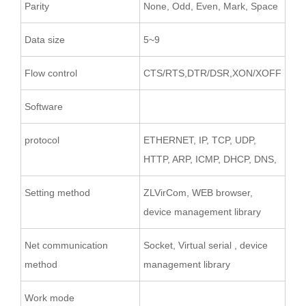
Parity
None, Odd, Even, Mark, Space
Data size
5~9
Flow control
CTS/RTS,DTR/DSR,XON/XOFF
Software
protocol
ETHERNET, IP, TCP, UDP,
HTTP, ARP, ICMP, DHCP, DNS,
Setting method
ZLVirCom, WEB browser,
device management library
Net communication
Socket, Virtual serial , device
method
management library
Work mode