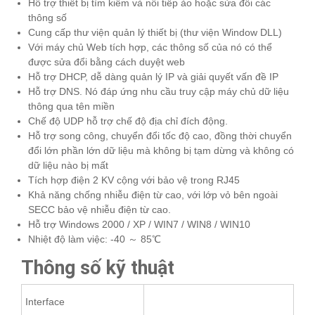
Hỗ trợ thiết bị tìm kiếm và nối tiếp ảo hoặc sửa đổi các
thông số
Cung cấp thư viện quản lý thiết bị (thư viện Window DLL)
Với máy chủ Web tích hợp, các thông số của nó có thể
được sửa đổi bằng cách duyệt web
Hỗ trợ DHCP, dễ dàng quản lý IP và giải quyết vấn đề IP
Hỗ trợ DNS. Nó đáp ứng nhu cầu truy cập máy chủ dữ liệu
thông qua tên miền
Chế độ UDP hỗ trợ chế độ địa chỉ đích động.
Hỗ trợ song công, chuyển đổi tốc độ cao, đồng thời chuyển
đổi lớn phần lớn dữ liệu mà không bị tạm dừng và không có
dữ liệu nào bị mất
Tích hợp điện 2 KV cộng với bảo vệ trong RJ45
Khả năng chống nhiễu điện từ cao, với lớp vỏ bên ngoài
SECC bảo vệ nhiễu điện từ cao.
Hỗ trợ Windows 2000 / XP / WIN7 / WIN8 / WIN10
Nhiệt độ làm việc: -40 ～ 85℃
Thông số kỹ thuật
Interface