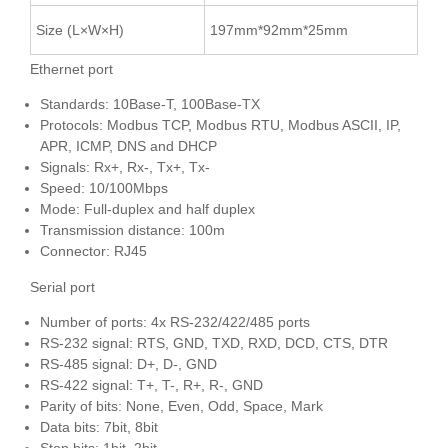
Size (L×W×H)
197mm*92mm*25mm
Ethernet port
Standards: 10Base-T, 100Base-TX
Protocols: Modbus TCP, Modbus RTU, Modbus ASCII, IP,
APR, ICMP, DNS and DHCP
Signals: Rx+, Rx-, Tx+, Tx-
Speed: 10/100Mbps
Mode: Full-duplex and half duplex
Transmission distance: 100m
Connector: RJ45
Serial port
Number of ports: 4x RS-232/422/485 ports
RS-232 signal: RTS, GND, TXD, RXD, DCD, CTS, DTR
RS-485 signal: D+, D-, GND
RS-422 signal: T+, T-, R+, R-, GND
Parity of bits: None, Even, Odd, Space, Mark
Data bits: 7bit, 8bit
Stop bits: 1bit, 2bit