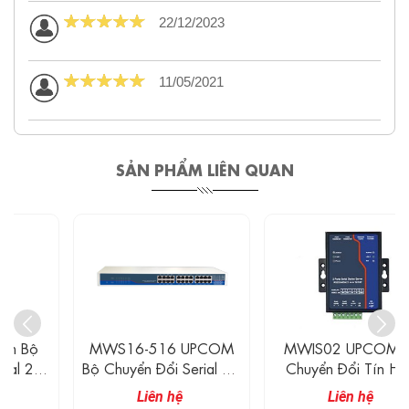
22/12/2023
11/05/2021
SẢN PHẨM LIÊN QUAN
MWS16-516 UPCOM
MWIS02 UPCOM Bộ
Bộ Chuyển Đổi Serial 16
Chuyển Đổi Tín Hiệu
Cổng RS-232/485/422
Công Nghiệp Serial 2
Liên hệ
Liên hệ
Sang Ethernet
Cổng RS-232/485 Sang