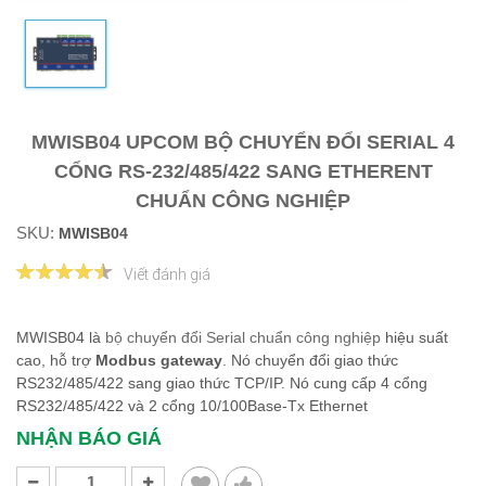
MWISB04 UPCOM BỘ CHUYỂN ĐỔI SERIAL 4
CỔNG RS-232/485/422 SANG ETHERENT
CHUẨN CÔNG NGHIỆP
SKU:
MWISB04
Viết đánh giá
MWISB04 là
bộ chuyển đổi Serial chuẩn công nghiệp
hiệu suất
cao, hỗ trợ
Modbus gateway
. Nó chuyển đổi giao thức
RS232/485/422 sang giao thức TCP/IP. Nó cung cấp 4 cổng
RS232/485/422 và 2 cổng 10/100Base-Tx Ethernet
NHẬN BÁO GIÁ