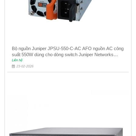
Bộ nguồn Juniper JPSU-550-C-AC AFO nguồn AC công
suất 550W dùng cho dòng switch Juniper Networks
EX4400
Liên hệ
23-02-2026