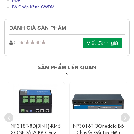
PDH
Bộ Ghép Kênh CWDM
ĐÁNH GIÁ SẢN PHẨM
Viết đánh giá
0
SẢN PHẨM LIÊN QUAN
NP318T-8D(3IN1)-RJ45
NP3016T 3Onedata Bộ
3ONEDATA Bộ Chuyển
Chuyển Đổi Tín Hiệu