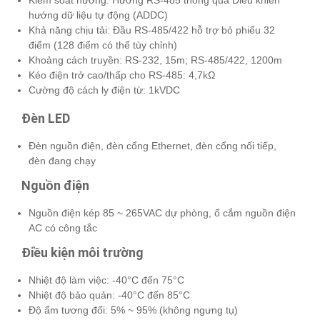
hướng dữ liệu tự động (ADDC)
Khả năng chịu tải: Đầu RS-485/422 hỗ trợ bỏ phiếu 32
điểm (128 điểm có thể tùy chỉnh)
Khoảng cách truyền: RS-232, 15m; RS-485/422, 1200m
Kéo điện trở cao/thấp cho RS-485: 4,7kΩ
Cường độ cách ly điện từ: 1kVDC
Đèn LED
Đèn nguồn điện, đèn cổng Ethernet, đèn cổng nối tiếp,
đèn đang chạy
Nguồn điện
Nguồn điện kép 85 ~ 265VAC dự phòng, ổ cắm nguồn điện
AC có công tắc
Điều kiện môi trường
Nhiệt độ làm việc: -40°C đến 75°C
Nhiệt độ bảo quản: -40°C đến 85°C
Độ ẩm tương đối: 5% ~ 95% (không ngưng tụ)