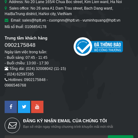
Address: No 20 Lane 165/4 Chua Boc street, Kim Lien ward, Ha Noi
Sales office: No 26 area A1 Dam Trau street, Bach Dang ward,
HaiBaTrung district, HaNoi city, VietNam
Email: sales@hptt.vn - cuongnm@hptt.vn - vuminhquang@hptt.vn
Mã số thuế: 0106854178
Trung tâm khách hàng
0902175848
Ngày làm việc trong tuần:
- Buổi sáng: 07:45 - 11:45
- Buổi chiều: 13:00 - 17:30
Tổng đài: (024) 32008042 (11-15)
- (024) 62597265
Hotlines: 0902175848 -
0986546768
ĐĂNG KÝ NHẬN EMAIL CỦA CHÚNG TÔI
Bạn sẽ nhận ngay những chương trình khuyến mãi mới nhất