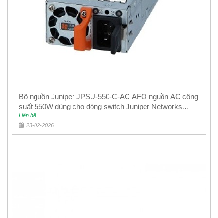
Bộ nguồn Juniper JPSU-550-C-AC AFO nguồn AC công
suất 550W dùng cho dòng switch Juniper Networks
EX4400
Liên hệ
23-02-2026