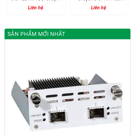
Đổi Tín Hiệu 8 Cổng RS-
Serial 16 Cổng RS-
Liên hệ
Liên hệ
232/485/422 Và 2
232/485/422 Và 1
Cổng Ethernet
Cổng Ethernet
SẢN PHẨM MỚI NHẤT