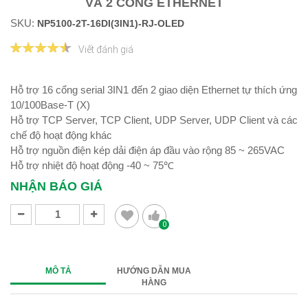
VÀ 2 CỔNG ETHERNET
SKU:
NP5100-2T-16DI(3IN1)-RJ-OLED
Viết đánh giá
Hỗ trợ 16 cổng serial 3IN1 đến 2 giao diện Ethernet tự thích ứng
10/100Base-T (X)
Hỗ trợ TCP Server, TCP Client, UDP Server, UDP Client và các
chế độ hoạt động khác
Hỗ trợ nguồn điện kép dải điện áp đầu vào rộng 85 ~ 265VAC
Hỗ trợ nhiệt độ hoạt động -40 ~ 75℃
NHẬN BÁO GIÁ
0
MÔ TẢ
HƯỚNG DẪN MUA
HÀNG