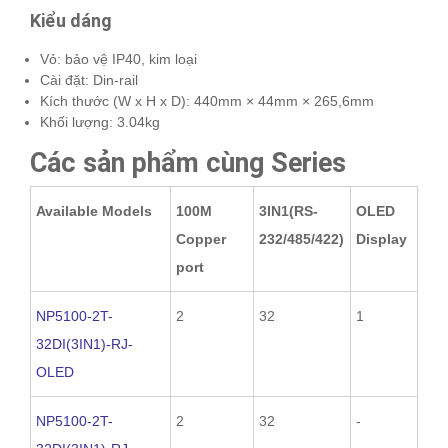
Kiểu dáng
Vỏ: bảo vệ IP40, kim loại
Cài đặt: Din-rail
Kích thước (W x H x D): 440mm × 44mm × 265,6mm
Khối lượng: 3.04kg
Các sản phẩm cùng Series
Available Models
100M
3IN1(RS-
OLED
Copper
232/485/422)
Display
port
NP5100-2T-
2
32
1
32DI(3IN1)-RJ-
OLED
NP5100-2T-
2
32
-