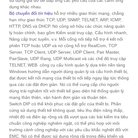
sử dụng giá đỡ để đáp ứng các yêu cầu của các cảnh ứng
dụng khác nhau.
Bộ chuyển đổi tín hiệu
hỗ trợ nhiều giao thức mạng, chẳng
hạn như giao thức TCP, UDP, SNMP, TELNET, ARP, ICMP,
HTTP, DNS và DHCP. Nó cũng sở hữu các chức năng quản
lý hoàn chỉnh, bao gồm Kiểm soát truy cập, Cấu hình nhanh,
Nâng cấp trực tuyến, v.v. Mỗi cổng nối tiếp hỗ trợ 4 kết nối
phiên TCP hoặc UDP và nó cũng hỗ trợ RealCom, TCP
Server, TCP Client, UDP Server, UDP Client, Pair Master,
PairSlave, UDP Rang, UDP Multicast và các chế độ truy cập
TELNET, WEB. công cụ cấu hình quản lý dựa trên nền tảng
Windows hướng dẫn người dùng quản lý và cấu hình thiết bị,
đạt được kết nối mạng của thiết bị nối tiếp ngay lập tức thông
qua các cài đặt đơn giản. Nó có thể cung cấp cho người
dùng trải nghiệm tốt với thiết kế giao diện hệ thống quản lý
mạng thân thiện, vận hành đơn giản và thuận tiện.
Switch DIP có thể khôi phục cài đặt gốc của thiết bị. Phần
cứn
g sử dụng thiết kế không quạt, tiêu thụ điện năng thấp,
nhiệt độ và điện áp rộng và đã vượt qua các bài kiểm tra tiêu
chuẩn công nghiệp nghiêm ngặt, có thể phù hợp với môi
trường cảnh công nghiệp với các yêu cầu khắc nghiệt đối với
EMC. Nó có thể được sử dụng rộng rãi trong điều khiển và