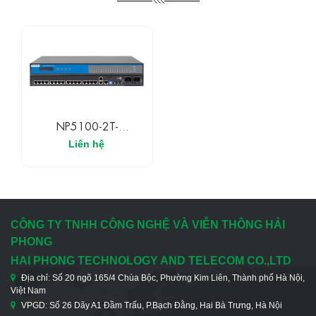
NP5100-2T-
16DI(3IN1)-RJ-OLED
Liên hệ
3ONEDATA Bộ Chuyển
Đổi Tín Hiệu 16 Cổng
RS-232/485/422 Và 2
Cổng Ethernet
CÔNG TY TNHH CÔNG NGHỆ VÀ VIỄN THÔNG HẢI
PHONG
HAI PHONG TECHNOLOGY AND TELECOM CO.,LTD
Địa chỉ: Số 20 ngõ 165/4 Chùa Bộc, Phường Kim Liên, Thành phố Hà Nội,
Việt Nam
VPGD: Số 26 Dãy A1 Đầm Trấu, P.Bạch Đằng, Hai Bà Trưng, Hà Nội