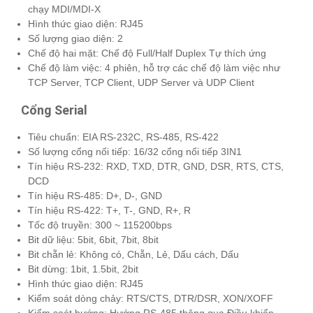
chạy MDI/MDI-X
Hình thức giao diện: RJ45
Số lượng giao diện: 2
Chế độ hai mặt: Chế độ Full/Half Duplex Tự thích ứng
Chế độ làm việc: 4 phiên, hỗ trợ các chế độ làm việc như
TCP Server, TCP Client, UDP Server và UDP Client
Cổng Serial
Tiêu chuẩn: EIA RS-232C, RS-485, RS-422
Số lượng cổng nối tiếp: 16/32 cổng nối tiếp 3IN1
Tín hiệu RS-232: RXD, TXD, DTR, GND, DSR, RTS, CTS,
DCD
Tín hiệu RS-485: D+, D-, GND
Tín hiệu RS-422: T+, T-, GND, R+, R
Tốc độ truyền: 300 ~ 115200bps
Bit dữ liệu: 5bit, 6bit, 7bit, 8bit
Bit chẵn lẻ: Không có, Chẵn, Lẻ, Dấu cách, Dấu
Bit dừng: 1bit, 1.5bit, 2bit
Hình thức giao diện: RJ45
Kiểm soát dòng chảy: RTS/CTS, DTR/DSR, XON/XOFF
Kiểm soát hướng: Hướng RS-485 thông qua Điều khiển