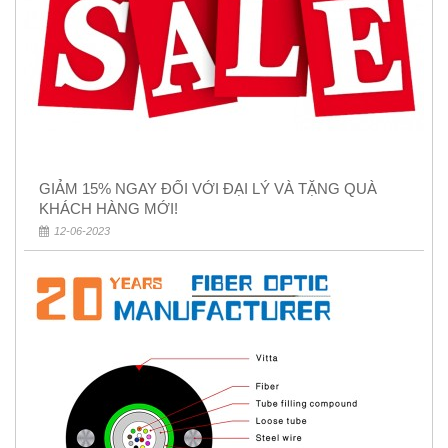
GIẢM 15% NGAY ĐỐI VỚI ĐẠI LÝ VÀ TẶNG QUÀ
KHÁCH HÀNG MỚI!
12-06-2023