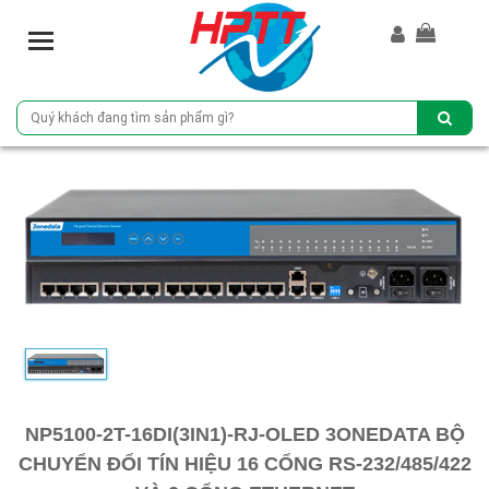
T
o
g
g
l
e
n
a
v
i
g
a
t
i
o
n
NP5100-2T-16DI(3IN1)-RJ-OLED 3ONEDATA BỘ
CHUYỂN ĐỔI TÍN HIỆU 16 CỔNG RS-232/485/422