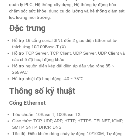
quản lý PLC, Hệ thống xây dựng, Hệ thống tự động hóa
chăm sóc sức khỏe, dụng cụ đo lường và hệ thống giám sát
lực lượng môi trường.
Đặc trưng
Hỗ trợ 16 cổng serial 3IN1 đến 2 giao diện Ethernet tự
thích ứng 10/100Base-T (X)
Hỗ trợ TCP Server, TCP Client, UDP Server, UDP Client và
các chế độ hoạt động khác
Hỗ trợ nguồn điện kép dải điện áp đầu vào rộng 85 ~
265VAC
Hỗ trợ nhiệt độ hoạt động -40 ~ 75℃
Thông số kỹ thuật
Cổng Ethernet
Tiêu chuẩn: 10Base-T, 100Base-TX
Giao thức: TCP, UDP, ARP, HTTP, HTTPS, TELNET, ICMP,
SMTP, SNTP, DHCP, DNS
Tốc độ: Điều khiển dòng chảy tự động 10/100M, Tự động