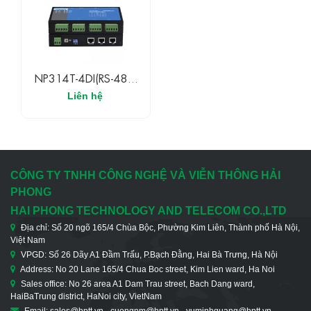
NP314T-4DI(RS-485)
3Onedata Bộ Chuyển
Liên hệ
Đổi Tín Hiệu 4 Cổng
RS-485/422 Và 2
Cổng Ethernet
CÔNG TY TNHH CÔNG NGHỆ VÀ VIỄN THÔNG HẢI
PHONG
HAI PHONG TECHNOLOGY AND TELECOM CO.,LTD
Địa chỉ: Số 20 ngõ 165/4 Chùa Bộc, Phường Kim Liên, Thành phố Hà Nội,
Việt Nam
VPGD: Số 26 Dãy A1 Đầm Trấu, P.Bạch Đằng, Hai Bà Trưng, Hà Nội
Address: No 20 Lane 165/4 Chua Boc street, Kim Lien ward, Ha Noi
Sales office: No 26 area A1 Dam Trau street, Bach Dang ward,
HaiBaTrung district, HaNoi city, VietNam