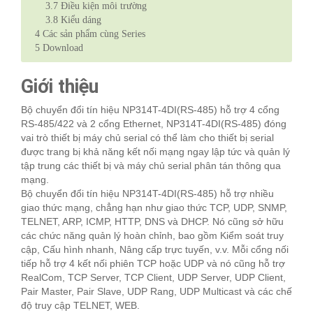
3.7
Điều kiện môi trường
3.8
Kiểu dáng
4
Các sản phẩm cùng Series
5
Download
Giới thiệu
Bộ chuyển đổi tín hiệu NP314T-4DI(RS-485) hỗ trợ 4 cổng
RS-485/422 và 2 cổng Ethernet, NP314T-4DI(RS-485) đóng
vai trò thiết bị máy chủ serial có thể làm cho thiết bị serial
được trang bị khả năng kết nối mạng ngay lập tức và quản lý
tập trung các thiết bị và máy chủ serial phân tán thông qua
mạng.
Bộ chuyển đổi tín hiệu NP314T-4DI(RS-485) hỗ trợ nhiều
giao thức mạng, chẳng hạn như giao thức TCP, UDP, SNMP,
TELNET, ARP, ICMP, HTTP, DNS và DHCP. Nó cũng sở hữu
các chức năng quản lý hoàn chỉnh, bao gồm Kiểm soát truy
cập, Cấu hình nhanh, Nâng cấp trực tuyến, v.v. Mỗi cổng nối
tiếp hỗ trợ 4 kết nối phiên TCP hoặc UDP và nó cũng hỗ trợ
RealCom, TCP Server, TCP Client, UDP Server, UDP Client,
Pair Master, Pair Slave, UDP Rang, UDP Multicast và các chế
độ truy cập TELNET, WEB.