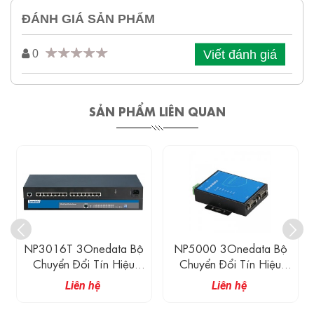
ĐÁNH GIÁ SẢN PHẨM
Viết đánh giá
0
SẢN PHẨM LIÊN QUAN
NP3016T 3Onedata Bộ
NP5000 3Onedata Bộ
Chuyển Đổi Tín Hiệu
Chuyển Đổi Tín Hiệu
Serial 16 Cổng RS-
Safe 3IN1 1-8 Cổng RS-
Liên hệ
Liên hệ
232/485/422 Và 1
232/485/422
Cổng Ethernet