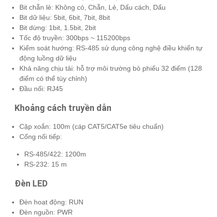
Bit chẵn lẻ: Không có, Chẵn, Lẻ, Dấu cách, Dấu
Bit dữ liệu: 5bit, 6bit, 7bit, 8bit
Bit dừng: 1bit, 1.5bit, 2bit
Tốc độ truyền: 300bps ~ 115200bps
Kiểm soát hướng: RS-485 sử dụng công nghệ điều khiển tự
động luồng dữ liệu
Khả năng chịu tải: hỗ trợ môi trường bỏ phiếu 32 điểm (128
điểm có thể tùy chỉnh)
Đầu nối: RJ45
Khoảng cách truyền dẫn
Cặp xoắn: 100m (cáp CAT5/CAT5e tiêu chuẩn)
Cổng nối tiếp:
RS-485/422: 1200m
RS-232: 15 m
Đèn LED
Đèn hoạt động: RUN
Đèn nguồn: PWR