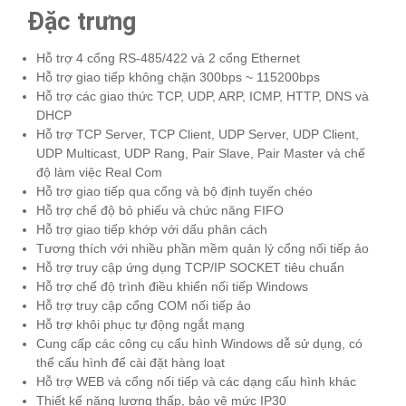
Đặc trưng
Hỗ trợ 4 cổng RS-485/422 và 2 cổng Ethernet
Hỗ trợ giao tiếp không chặn 300bps ~ 115200bps
Hỗ trợ các giao thức TCP, UDP, ARP, ICMP, HTTP, DNS và
DHCP
Hỗ trợ TCP Server, TCP Client, UDP Server, UDP Client,
UDP Multicast, UDP Rang, Pair Slave, Pair Master và chế
độ làm việc Real Com
Hỗ trợ giao tiếp qua cổng và bộ định tuyến chéo
Hỗ trợ chế độ bỏ phiếu và chức năng FIFO
Hỗ trợ giao tiếp khớp với dấu phân cách
Tương thích với nhiều phần mềm quản lý cổng nối tiếp ảo
Hỗ trợ truy cập ứng dụng TCP/IP SOCKET tiêu chuẩn
Hỗ trợ chế độ trình điều khiển nối tiếp Windows
Hỗ trợ truy cập cổng COM nối tiếp ảo
Hỗ trợ khôi phục tự động ngắt mạng
Cung cấp các công cụ cấu hình Windows dễ sử dụng, có
thể cấu hình để cài đặt hàng loạt
Hỗ trợ WEB và cổng nối tiếp và các dạng cấu hình khác
Thiết kế năng lượng thấp, bảo vệ mức IP30