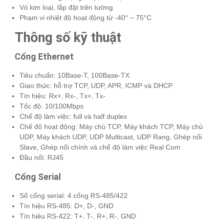
Vỏ kim loại, lắp đặt trên tường
Phạm vi nhiệt độ hoạt động từ -40° ~ 75°C
Thông số kỹ thuật
Cổng Ethernet
Tiêu chuẩn: 10Base-T, 100Base-TX
Giao thức: hỗ trợ TCP, UDP, APR, ICMP và DHCP
Tín hiệu: Rx+, Rx-, Tx+, Tx-
Tốc độ: 10/100Mbps
Chế độ làm việc: full và half duplex
Chế độ hoạt động: Máy chủ TCP, Máy khách TCP, Máy chủ
UDP, Máy khách UDP, UDP Multicast, UDP Rang, Ghép nối
Slave, Ghép nối chính và chế độ làm việc Real Com
Đầu nối: RJ45
Cổng Serial
Số cổng serial: 4 cổng RS-485/422
Tín hiệu RS-485: D+, D-, GND
Tín hiệu RS-422: T+, T-, R+, R-, GND