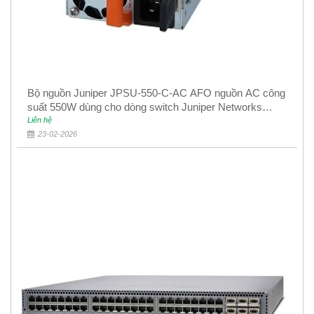
Bộ nguồn Juniper JPSU-550-C-AC AFO nguồn AC công
suất 550W dùng cho dòng switch Juniper Networks
EX4400
Liên hệ
23-02-2026