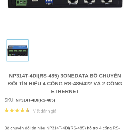
NP314T-4DI(RS-485) 3ONEDATA BỘ CHUYỂN
ĐỔI TÍN HIỆU 4 CỔNG RS-485/422 VÀ 2 CỔNG
ETHERNET
SKU:
NP314T-4DI(RS-485)
Viết đánh giá
Bộ chuyển đổi tín hiệu NP314T-4DI(RS-485) hỗ trợ 4 cổng RS-