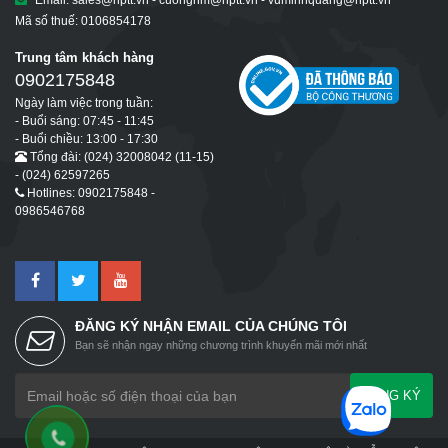
Email: sales@hptt.vn - cuongnm@hptt.vn - vuminhquang@hptt.vn
Mã số thuế: 0106854178
Trung tâm khách hàng
0902175848
Ngày làm việc trong tuần:
- Buổi sáng: 07:45 - 11:45
- Buổi chiều: 13:00 - 17:30
Tổng đài: (024) 32008042 (11-15)
- (024) 62597265
Hotlines: 0902175848 -
0986546768
ĐĂNG KÝ NHẬN EMAIL CỦA CHÚNG TÔI
Bạn sẽ nhận ngay những chương trình khuyến mãi mới nhất
ĐĂNG KÝ