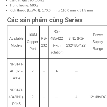
Cài đặt: giá treo tường
Trọng lượng: 580g
Kích thước (LxWxH): 170,0 mm x 110,0 mm x 31,5 mm
Các sản phẩm cùng Series
RS-
100M
Power
Available
RS-
485/422
3IN1 (RS-
Copper
Supply
Models
232
(with
232/485/422)
Port
Range
isolation)
NP314T-
4DI(RS-
2
─
4
─
485)
NP314T-
4D(3IN1)-
2
─
─
4
12~48VDC
RJ45