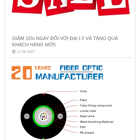
GIẢM 15% NGAY ĐỐI VỚI ĐẠI LÝ VÀ TẶNG QUÀ
KHÁCH HÀNG MỚI!
12-06-2023