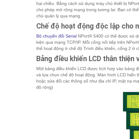
hai chiều. Bằng cách sử dụng máy chủ thiết bị NPo
cho phép mở rộng mạng trong tương lai. Bạn có thể 
chủ quản lý qua mạng.
Chế độ hoạt động độc lập cho m
Bộ chuyển đổi Serial
NPort® 5400 có thể được sử dụn
kiện qua mạng TCP/IP. Mỗi cổng nối tiếp trên NPort®
thể hoạt động ở chế độ Trình điều khiển, cổng 2 ở 
Bảng điều khiển LCD thân thiện 
Một bảng điều khiển LCD được tích hợp vào bảng đi
và lựa chọn chế độ hoạt động. Màn hình LCD hiển th
hoặc sửa đổi các thông số như địa chỉ IP, mặt nạ 
độ rộng)