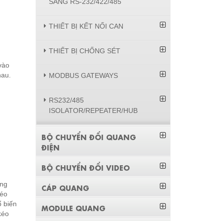
SANG RS-232/422/485
THIẾT BỊ KẾT NỐI CAN
THIẾT BỊ CHỐNG SÉT
vào
hau.
MODBUS GATEWAYS
RS232/485
ISOLATOR/REPEATER/HUB
BỘ CHUYỂN ĐỔI QUANG
ĐIỆN
BỘ CHUYỂN ĐỔI VIDEO
ong
CÁP QUANG
kéo
ổ biến
MODULE QUANG
kéo