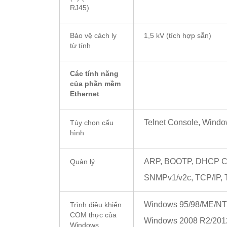
RJ45)
Bảo vệ cách ly
1,5 kV (tích hợp sẵn)
từ tính
Các tính năng
của phần mềm
Ethernet
Telnet Console, Windo
Tùy chọn cấu
hình
ARP, BOOTP, DHCP Cli
Quản lý
SNMPv1/v2c, TCP/IP, 
Windows 95/98/ME/NT/2
Trình điều khiển
COM thực của
Windows 2008 R2/2012
Windows