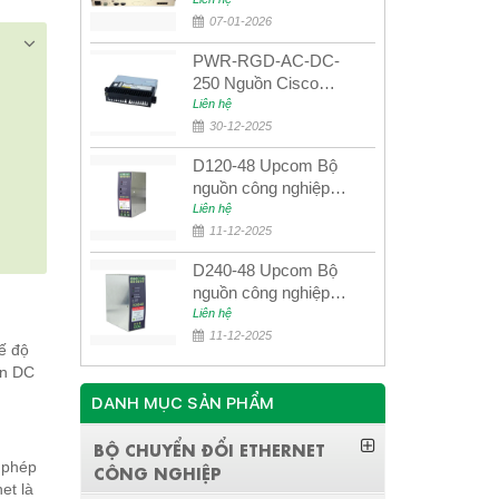
quang quản lý SDH
4E1+4ETH+RS232
07-01-2026
PWR-RGD-AC-DC-
250 Nguồn Cisco
Industrial 250W
Liên hệ
PoE/PoE+
30-12-2025
D120-48 Upcom Bộ
nguồn công nghiệp
đầu ra đơn 120W
Liên hệ
48VDC
11-12-2025
D240-48 Upcom Bộ
nguồn công nghiệp
đầu ra đơn 240W
Liên hệ
48VDC
11-12-2025
ế độ
ồn DC
DANH MỤC SẢN PHẨM
BỘ CHUYỂN ĐỔI ETHERNET
o phép
CÔNG NGHIỆP
et là