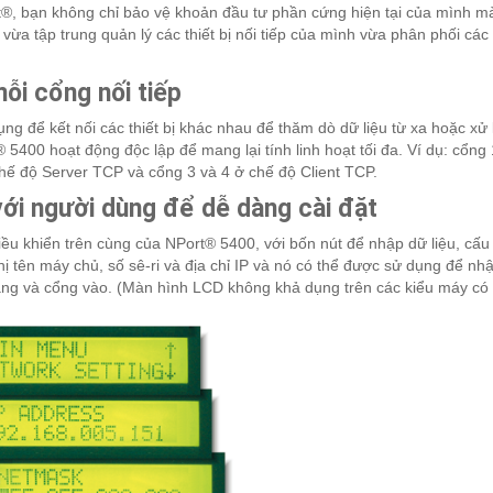
rt®, bạn không chỉ bảo vệ khoản đầu tư phần cứng hiện tại của mình m
vừa tập trung quản lý các thiết bị nối tiếp của mình vừa phân phối cá
ỗi cổng nối tiếp
g để kết nối các thiết bị khác nhau để thăm dò dữ liệu từ xa hoặc xử 
 5400 hoạt động độc lập để mang lại tính linh hoạt tối đa. Ví dụ: cổng 
chế độ Server TCP và cổng 3 và 4 ở chế độ Client TCP.
với người dùng để dễ dàng cài đặt
ều khiển trên cùng của NPort® 5400, với bốn nút để nhập dữ liệu, cấu
ị tên máy chủ, số sê-ri và địa chỉ IP và nó có thể được sử dụng để nh
mạng và cổng vào. (Màn hình LCD không khả dụng trên các kiểu máy có 