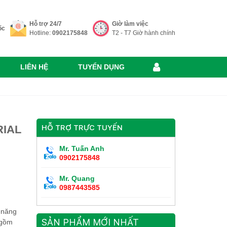
Hỗ trợ 24/7
Giờ làm việc
ốc
Hotline:
0902175848
T2 - T7 Giờ hành chính
LIÊN HỆ
TUYỂN DỤNG
RIAL
HỖ TRỢ TRỰC TUYẾN
Mr. Tuấn Anh
0902175848
Mr. Quang
0987443585
 năng
SẢN PHẨM MỚI NHẤT
 gồm