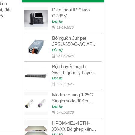
điều
t, đầu
Điện thoại IP Cisco
CP8851
rở
Liên hệ
21-03-2026
Bộ nguồn Juniper
JPSU-550-C-AC AFO
nguồn AC công suất
Liên hệ
550W dùng cho dòng
23-02-2026
switch Juniper
Bộ chuyển mạch
Networks EX4400
Switch quản lý Layer 3
Juniper QFX5100-48S
Liên hệ
05-02-2026
Module quang 1.25G
Singlemode 80Km
UPCOM MWS-12-45-
Liên hệ
80AD/MWS-12-54-
07-01-2026
80BD
HPOM-4E1-4ETH-
XX-XX Bộ ghép kênh
Liên hệ