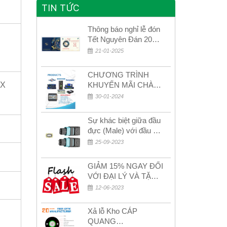
TIN TỨC
Thông báo nghỉ lễ đón
Tết Nguyên Đán 2026
– Xuân Bính Ngọ!
21-01-2025
CHƯƠNG TRÌNH
IX
KHUYẾN MÃI CHÀO
MỪNG NĂM MỚI
30-01-2024
2024
Sự khác biệt giữa đầu
đực (Male) với đầu cái
(Female) trong bộ đầu
25-09-2023
nối MPO
GIẢM 15% NGAY ĐỐI
VỚI ĐẠI LÝ VÀ TẶNG
QUÀ KHÁCH HÀNG
12-06-2023
MỚI!
Xả lỗ Kho CÁP
QUANG