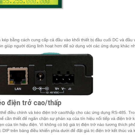
kép bằng cách cung cấp cả đầu vào khối thiết bị đầu cuối DC và đầu 
n giúp người dùng linh hoạt hơn để sử dụng với các ứng dụng khác n
éo điện trở cao/thấp
thể điều chỉnh và kéo điện trở cao/thấp cho các ứng dụng RS-485. Tr
hể cần thiết để ngăn chặn sự phản xạ của tín hiệu nối tiếp và điện trở 
ẹn của tín hiệu điện. Vì không có bộ giá trị điện trở nào tương thích ph
DIP trên bảng điều khiển phía dưới để đặt giá trị điện trở kết thúc và 