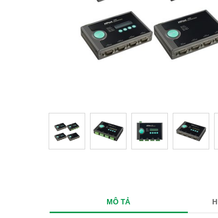
MÔ TẢ
H