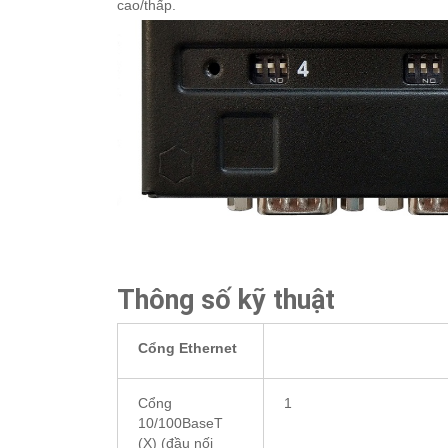
cao/thấp.
Thông số kỹ thuật
Cổng Ethernet
Cổng
1
10/100BaseT
(X) (đầu nối