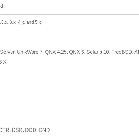
ed
6.x, 3.x, 4.x, and 5.x
rver, UnixWare 7, QNX 4.25, QNX 6, Solaris 10, FreeBSD, A
S X
 DTR, DSR, DCD, GND