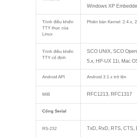
Windows XP Embedd
Trình điều khiển
Phiên bản Kernel: 2.4.x, 2.
TTY thực của
Linux
SCO UNIX, SCO OpenSe
Trình điều khiển
TTY cố định
5.x, HP-UX 11i, Mac O
Android API
Android 3.1.x trở lên
RFC1213, RFC1317
MIB
Cổng Serial
TxD, RxD, RTS, CTS,
RS-232