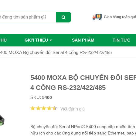
Giao hàng toàn qu
CHỦ
GIỚI THIỆU
SẢN PHẨM
TIN TỨC
400 MOXA Bộ chuyển đổi Serial 4 cổng RS-232/422/485
5400 MOXA BỘ CHUYỂN ĐỔI SE
4 CỔNG RS-232/422/485
SKU:
5400
Viết đánh giá
Bộ chuyển đổi Serial
NPort® 5400 cung cấp nhiều tính
hữu ích cho các ứng dụng nối tiếp sang Ethernet, bao